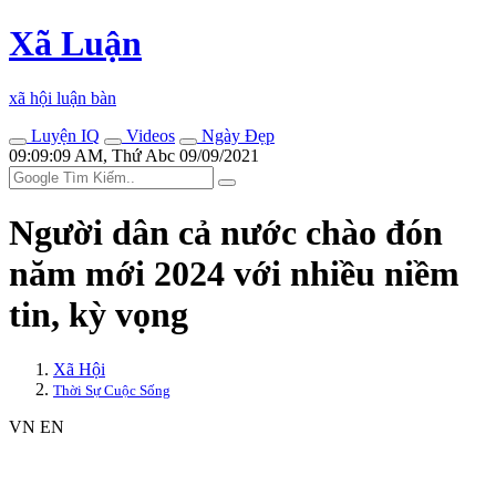
Xã Luận
xã hội luận bàn
Luyện IQ
Videos
Ngày Đẹp
09:09:09 AM, Thứ Abc 09/09/2021
Người dân cả nước chào đón
năm mới 2024 với nhiều niềm
tin, kỳ vọng
Xã Hội
Thời Sự Cuộc Sống
VN
EN