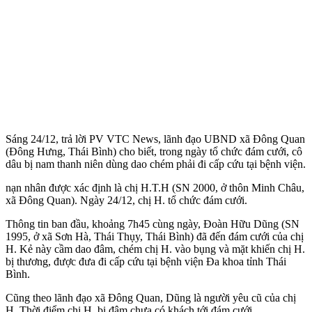
Sáng 24/12, trả lời PV VTC News, lãnh đạo UBND xã Đông Quan
(Đông Hưng, Thái Bình) cho biết, trong ngày tổ chức đám cưới, cô
dâu bị nam thanh niên dùng dao chém phải đi cấp cứu tại bệnh viện.
nạn nhân được xác định là chị H.T.H (SN 2000, ở thôn Minh Châu,
xã Đông Quan). Ngày 24/12, chị H. tổ chức đám cưới.
Thông tin ban đầu, khoảng 7h45 cùng ngày, Đoàn Hữu Dũng (SN
1995, ở xã Sơn Hà, Thái Thụy, Thái Bình) đã đến đám cưới của chị
H. Kẻ này cầm dao đâm, chém chị H. vào bụng và mặt khiến chị H.
bị thương, được đưa đi cấp cứu tại bệnh viện Đa khoa tỉnh Thái
Bình.
Cũng theo lãnh đạo xã Đông Quan, Dũng là người yêu cũ của chị
H. Thời điểm chị H. bị đâm chưa có khách tới đám cưới.