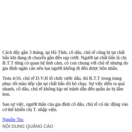
Cách đây gần 3 tháng, tại Hà Tĩnh, cô dâu, chú rể cũng bị tạt chất
bẩn khi đang di chuyển gần đến rạp cưới. Người tạt chất bẩn là chị
B.T.T từng có quan hệ tình cảm, có con chung với chú rể nhưng do
gia đình ngăn cản nên hai người không đi đến được hôn nhân.
Trưa 4/10, chú rể D.V.H tổ chức rước dâu, thì B.T.T trong trang
phục tối màu tiếp cận tạt chất bẩn rồi bỏ chạy. Sự việc diễn ra quá
nhanh, cô dâu, chú rể không kịp né tránh dẫn đến quần áo bị lấm
lem.
Sau sự việc, người thân của gia đình cô dâu, chú rể có tác động vào
c‌ơ th‌ể khiến chị T. nhập viện.
Nguồn Tin: