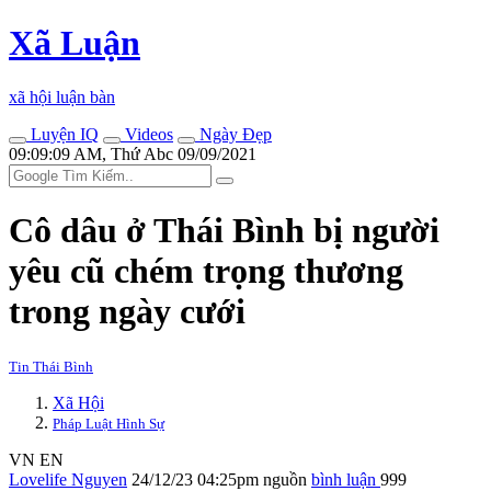
Xã Luận
xã hội luận bàn
Luyện IQ
Videos
Ngày Đẹp
09:09:09 AM, Thứ Abc 09/09/2021
Cô dâu ở Thái Bình bị người
yêu cũ chém trọng thương
trong ngày cưới
Tin Thái Bình
Xã Hội
Pháp Luật Hình Sự
VN
EN
Lovelife Nguyen
24/12/23 04:25pm
nguồn
bình luận
999