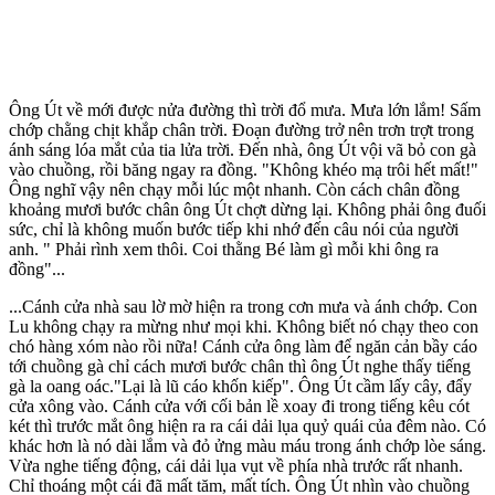
Ông Út về mới được nửa đường thì trời đổ mưa. Mưa lớn lắm! Sấm
chớp chằng chịt khắp chân trời. Đoạn đường trở nên trơn trợt trong
ánh sáng lóa mắt của tia lửa trời. Đến nhà, ông Út vội vã bỏ con gà
vào chuồng, rồi băng ngay ra đồng. "Không khéo mạ trôi hết mất!"
Ông nghĩ vậy nên chạy mỗi lúc một nhanh. Còn cách chân đồng
khoảng mươi bước chân ông Út chợt dừng lại. Không phải ông đuối
sức, chỉ là không muốn bước tiếp khi nhớ đến câu nói của người
anh. " Phải rình xem thôi. Coi thằng Bé làm gì mỗi khi ông ra
đồng"...
...Cánh cửa nhà sau lờ mờ hiện ra trong cơn mưa và ánh chớp. Con
Lu không chạy ra mừng như mọi khi. Không biết nó chạy theo con
chó hàng xóm nào rồi nữa! Cánh cửa ông làm để ngăn cản bầy cáo
tới chuồng gà chỉ cách mươi bước chân thì ông Út nghe thấy tiếng
gà la oang oác."Lại là lũ cáo khốn kiếp". Ông Út cầm lấy cây, đẩy
cửa xông vào. Cánh cửa với cối bản lề xoay đi trong tiếng kêu cót
két thì trước mắt ông hiện ra ra cái dải lụa quỷ quái của đêm nào. Có
khác hơn là nó dài lắm và đỏ ửng màu máu trong ánh chớp lòe sáng.
Vừa nghe tiếng động, cái dải lụa vụt về phía nhà trước rất nhanh.
Chỉ thoáng một cái đã mất tăm, mất tích. Ông Út nhìn vào chuồng