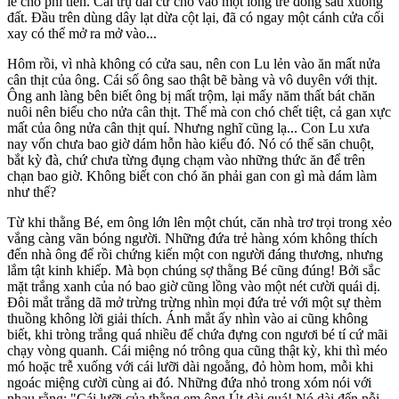
lề cho phí tiền. Cái trụ dài cứ cho vào một lóng tre đóng sâu xuống
đất. Đầu trên dùng dây lạt dừa cột lại, đã có ngay một cánh cửa cối
xay có thể mở ra mở vào...
Hôm rồi, vì nhà không có cửa sau, nên con Lu lẻn vào ăn mất nửa
cân thịt của ông. Cái số ông sao thật bẽ bàng và vô duyên với thịt.
Ông anh làng bên biết ông bị mất trộm, lại mấy năm thất bát chăn
nuôi nên biếu cho nửa cân thịt. Thế mà con chó chết tiệt, cả gan xực
mất của ông nửa cân thịt quí. Nhưng nghĩ cũng lạ... Con Lu xưa
nay vốn chưa bao giờ dám hỗn hào kiểu đó. Nó có thể săn chuột,
bắt kỳ đà, chứ chưa từng đụng chạm vào những thức ăn để trên
chạn bao giờ. Không biết con chó ăn phải gan con gì mà dám làm
như thế?
Từ khi thằng Bé, em ông lớn lên một chút, căn nhà trơ trọi trong xẻo
vắng càng vãn bóng người. Những đứa trẻ hàng xóm không thích
đến nhà ông để rồi chứng kiến một con người đáng thương, nhưng
lắm tật kinh khiếp. Mà bọn chúng sợ thằng Bé cũng đúng! Bởi sắc
mặt trắng xanh của nó bao giờ cũng lồng vào một nét cười quái dị.
Đôi mắt trắng dã mở trừng trừng nhìn mọi đứa trẻ với một sự thèm
thuồng không lời giải thích. Ánh mắt ấy nhìn vào ai cũng không
biết, khi tròng trắng quá nhiều để chứa đựng con ngươi bé tí cứ mãi
chạy vòng quanh. Cái miệng nó trông qua cũng thật kỳ, khi thì méo
mó hoặc trễ xuống với cái lưỡi dài ngoằng, đỏ hòm hom, mỗi khi
ngoác miệng cười cùng ai đó. Những đứa nhỏ trong xóm nói với
nhau rằng: "Cái lưỡi của thằng em ông Út dài quá! Nó dài đến nỗi