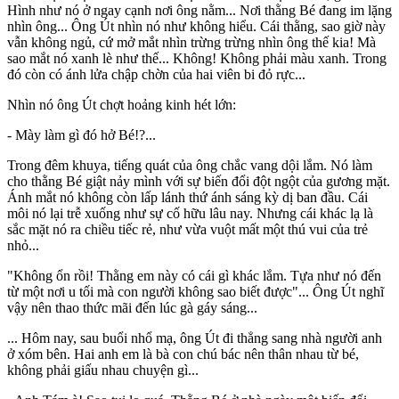
Hình như nó ở ngay cạnh nơi ông nằm... Nơi thằng Bé đang im lặng
nhìn ông... Ông Út nhìn nó như không hiểu. Cái thằng, sao giờ này
vẫn không ngủ, cứ mở mắt nhìn trừng trừng nhìn ông thế kia! Mà
sao mắt nó xanh lè như thế... Không! Không phải màu xanh. Trong
đó còn có ánh lửa chập chờn của hai viên bi đỏ rực...
Nhìn nó ông Út chợt hoảng kinh hét lớn:
- Mày làm gì đó hở Bé!?...
Trong đêm khuya, tiếng quát của ông chắc vang dội lắm. Nó làm
cho thằng Bé giật nảy mình với sự biến đổi đột ngột của gương mặt.
Ánh mắt nó không còn lấp lánh thứ ánh sáng kỳ dị ban đầu. Cái
môi nó lại trễ xuống như sự cố hữu lâu nay. Nhưng cái khác lạ là
sắc mặt nó ra chiều tiếc rẻ, như vừa vuột mất một thú vui của trẻ
nhỏ...
"Không ổn rồi! Thằng em này có cái gì khác lắm. Tựa như nó đến
từ một nơi u tối mà con người không sao biết được"... Ông Út nghĩ
vậy nên thao thức mãi đến lúc gà gáy sáng...
... Hôm nay, sau buổi nhổ mạ, ông Út đi thẳng sang nhà người anh
ở xóm bên. Hai anh em là bà con chú bác nên thân nhau từ bé,
không phải giấu nhau chuyện gì...