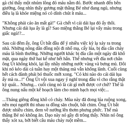
gà chỉ thấy một nhúm lông đỏ máu nằm đó. Bước nhanh đến bên
giường, ông nhìn thấy gương mặt thằng Bé như đang ngủ, nhưng
điều lạ là khóe miệng nó có dính chút ít máu...
"Không phải cáo ăn mất gà!" Gà chết vì cái dải lụa đỏ ấy thôi.
Nhưng cái dải lụa ấy là gì? Sao miệng thằng Bé lại vấy máu trong
giấc ngủ!?...
Sau cái đêm ấy, ông Út bắt đầu để ý nhiều việc kỳ lạ xảy ra trong
nhà. Những nông dân đồng nội đi nhổ mạ, cấy lúa, bị đỉa cắn chảy
máu là bình thường. Những người khác bị đỉa cắn một ngày đã khô
mặt, qua ngày thứ hai kể như hết hẳn. Thế nhưng vết đỉa nơi chân
ông Út không khỏi, lại lầy nhầy những nước vàng và bưng mủ. Đôi
khi nó kéo dài cả tuần hay một tháng mà vẫn không lành. Cuối cùng
hết cách đành phải bó thuốc mới xong. "Có khi nào do cái dải lụa
ấy mà ra...!" Ông Út vội xua ngay ý nghĩ trong đầu vì cho rằng thật
kỳ quái... Nhưng... cuối cùng nó là cái gì mới được cơ chứ? Thế là
ông nung nấu một kế hoạch làm cho minh bạch mọi việc...
...Tháng giêng đồng khô cỏ cháy. Mùa này đã đong lúa ruộng xong,
nên mọi người thi nhau ra đồng săn chuột, bắt chim. Ông Út bắt
được nhiều chim, đem về nướng lên thơm phưng phức. Thế mà
thằng Bé nó không ăn. Dạo này nó gầy đi trông thấy. Nhìn nó ông
thấy xót xa, bởi biết câu máu chảy ruột mềm...