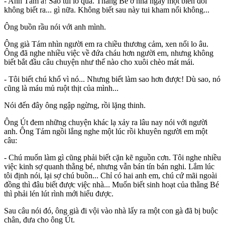
- Anh Tám à! Sao tui lo quá. Thằng Bé ở nhà ngày một biến đổi
không biết ra... gì nữa. Không biết sau này tui kham nổi không...
Ông buồn rầu nói với anh mình.
Ông già Tám nhìn người em ra chiều thương cảm, xen nổi lo âu.
Ông đã nghe nhiều việc về đứa cháu hơn người em, nhưng không
biết bắt đầu câu chuyện như thế nào cho xuôi chèo mát mái.
- Tôi biết chú khổ vì nó... Nhưng biết làm sao hơn được! Dù sao, nó
cũng là máu mủ ruột thịt của mình...
Nói đến đây ông ngập ngừng, rồi lặng thinh.
Ông Út đem những chuyện khác lạ xảy ra lâu nay nói với người
anh. Ông Tám ngồi lắng nghe một lúc rồi khuyên người em một
câu:
- Chú muốn làm gì cũng phải biết cặn kẽ nguồn cơn. Tôi nghe nhiều
việc kinh sợ quanh thằng bé, nhưng vẫn bán tín bán nghi. Lắm lúc
tôi định nói, lại sợ chú buồn... Chỉ có hai anh em, chú cứ mãi ngoài
đồng thì đâu biết được việc nhà... Muốn biết sinh hoạt của thằng Bé
thì phải lén lút rình mới hiểu được.
Sau câu nói đó, ông già đi vội vào nhà lấy ra một con gà đã bị buộc
chân, đưa cho ông Út.