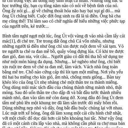
tứ chi trong việc ăn uống hay sinh hoạt cá nhân. Những ông bác sĩ
học trường tây, bạn cụ tổng năm nào có nói về bệnh tình của nó.
Ông ấy nói gì... gì về chứng thoái hóa não hay bại xụi gì đó... mà
ông Út chẳng biết. Cuộc đời ông sinh ra đã là tá điền. Ông bà cha
mẹ cũng thế! Thì làm sao có chữ nghĩa để hiểu những việc phức tạp
của người trên, kẻ trước...
Bình tâm nghĩ ngợi một lúc, ông Út vội vàng đi vào nhà cầm lấy cái
mác[1], đi chẻ tre. Tre trong đất ông chủ Cả vốn nhiều, nhưng
những người tá điền như ông chỉ xin được ruột đem về xài tạm. Vỏ
tre người ta chẻ ra đan mê bồ, quây vòng đựng lúa. Có khi tre được
đan giỏ, đan nia, vót câu... Người giàu có đất thì tha hồ sử dụng tre
như một món hàng đa dụng. Nhưng... kẻ nghèo như ông, chỉ biết
xin ruột tre đem về chẻ ra đan mê, làm vách. Vách nhà ông toàn
bằng mê tre. Chỗ nào cứng cáp thì lót tạm một miếng. Nơi yêu yếu
thì hai ba miếng cho kín gió, ấm nhà, chống mưa giông... Bàn tay
khéo léo của ông Út nhẹ nhàng chẻ một thân tre ra thành miếng.
Ông dùng mũi mác tách đầu của chúng thành từng mảnh nhỏ, thật
mỏng. Sau đó uốn thân tre cho dập đi và bắt đầu tước thành nhiều
mảnh nhỏ, đan vào tấm mê còn dang dở. Xong đâu đó ông Út đem
tấm mê phủ lên một khung tre đã làm sẵn trước đó mấy hôm rồi.
Dùng những nẹp nhỏ và dây, ông bắt đầu buộc chúng lại với nhau.
Lúc mặt trời xế bóng, ông đã làm xong một cái cửa hình chữ nhật,
với một chiếc đố dọc dài hơn cái bên khoảng hai tấc. Như vậy ông
đã có một cánh cửa lắp vào nhà, mà không cần phải ra chợ mua bản