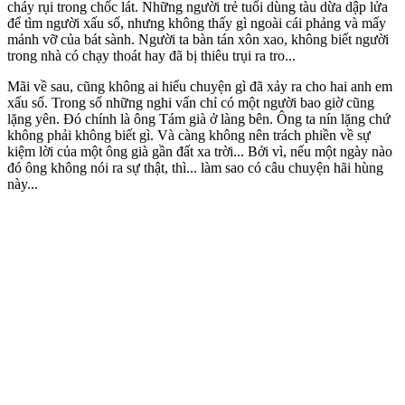
cháy rụi trong chốc lát. Những người trẻ tuổi dùng tàu dừa dập lửa
để tìm người xấu số, nhưng không thấy gì ngoài cái phảng và mấy
mảnh vỡ của bát sành. Người ta bàn tán xôn xao, không biết người
trong nhà có chạy thoát hay đã bị thiêu trụi ra tro...
Mãi về sau, cũng không ai hiểu chuyện gì đã xảy ra cho hai anh em
xấu số. Trong số những nghi vấn chỉ có một người bao giờ cũng
lặng yên. Đó chính là ông Tám già ở làng bên. Ông ta nín lặng chứ
không phải không biết gì. Và càng không nên trách phiền về sự
kiệm lời của một ông già gần đất xa trời... Bởi vì, nếu một ngày nào
đó ông không nói ra sự thật, thì... làm sao có câu chuyện hãi hùng
này...