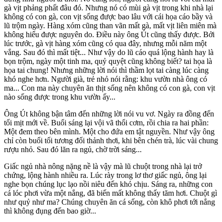
gà vịt phảng phất đâu đó. Nhưng nó có mùi gà vịt trong khi nhà lại
không có con gà, con vịt sống được bao lâu với cái họa cáo bầy và
lũ trộm ngày. Hàng xóm cũng than vãn mất gà, mất vịt liên miên mà
không hiểu được nguyên do. Điều này ông Út cũng thấy được. Bởi
lúc trước, gà vịt hàng xóm cũng có qua đây, nhưng mỗi năm một
vắng. Sau đó thì mất tiệt... Như vậy do lũ cáo quá lộng hành hay là
bọn trộm, ngày một tinh ma, quỷ quyệt cũng không biết? tai họa là
họa tai chung! Nhưng những lời nói thì thầm lọt tai càng lúc càng
khó nghe hơn. Người già, trẻ nhỏ nói rằng: khu vườn nhà ông có
ma... Con ma này chuyên ăn thịt sống nên không có con gà, con vịt
nào sống được trong khu vườn ấy...
Ông Út không bận tâm đến những lời nói vu vơ. Ngày ra đồng đến
tối mịt mới về. Buổi sáng lại vội vã thổi cơm, rồi chia ra hai phần:
Một đem theo bên mình. Một cho đứa em tật nguyền. Như vậy ông
chỉ còn buổi tối tương đối thảnh thơi, khi bên chén trà, lúc vài chung
rượu nhỏ. Sau đó lăn ra ngủ, chờ trời sáng...
Giấc ngủ nhà nông nặng nề là vậy mà lũ chuột trong nhà lại trở
chứng, lộng hành nhiều ra. Lúc rày trong lơ thơ giấc ngủ, ông lại
nghe bọn chúng lục lạo nồi niêu đến khó chịu. Sáng ra, những con
cá lóc phơi vừa một nắng, đã biến mất không thấy tăm hơi. Chuột gì
như quỷ như ma? Chúng chuyên ăn cá sống, còn khô phơi tới nắng
thì không đụng đến bao giờ...