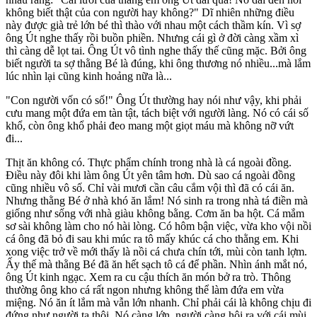
không biết thật của con người hay không?" Dĩ nhiên những điều
này được già trẻ lớn bé thì thào với nhau một cách thầm kín. Vì sợ
ông Út nghe thấy rồi buồn phiền. Nhưng cái gì ở đời càng xầm xì
thì càng dễ lọt tai. Ông Út vô tình nghe thấy thế cũng mặc. Bởi ông
biết người ta sợ thằng Bé là đúng, khi ông thương nó nhiều...mà lắm
lúc nhìn lại cũng kinh hoảng nữa là...
"Con người vốn có số!" Ông Út thường hay nói như vậy, khi phải
cưu mang một đứa em tàn tật, tách biệt với người làng. Nó có cái số
khổ, còn ông khổ phải đeo mang một giọt máu mà không nỡ vứt
đi...
Thịt ăn không có. Thực phẩm chính trong nhà là cá ngoài đồng.
Điều này đôi khi làm ông Út yên tâm hơn. Dù sao cá ngoài đồng
cũng nhiều vô số. Chỉ vài mươi cần câu cắm vội thì đã có cái ăn.
Nhưng thằng Bé ở nhà khó ăn lắm! Nó sinh ra trong nhà tá điền mà
giống như sống với nhà giàu không bằng. Cơm ăn ba hột. Cá mắm
sơ sài không làm cho nó hài lòng. Có hôm bận việc, vừa kho vội nồi
cá ông đã bỏ đi sau khi múc ra tô mấy khúc cá cho thằng em. Khi
xong việc trở về mới thấy là nồi cá chưa chín tới, mùi còn tanh lợm.
Ấy thế mà thằng Bé đã ăn hết sạch tô cá để phần. Nhìn ánh mắt nó,
ông Út kinh ngạc. Xem ra cu cậu thích ăn món bở ra trò. Thông
thường ông kho cá rất ngon nhưng không thể làm đứa em vừa
miệng. Nó ăn ít lắm mà vẫn lớn nhanh. Chỉ phải cái là không chịu đi
đứng như người ta thôi. Nó càng lớn, người càng hôi ra với cái mùi