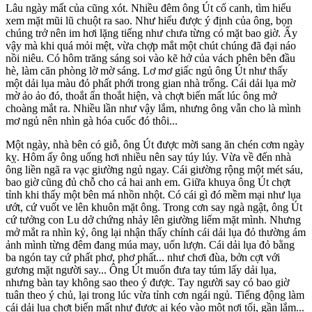
Lâu ngày mất của cũng xót. Nhiều đêm ông Út cố canh, tìm hiểu
xem mặt mũi lũ chuột ra sao. Như hiểu được ý định của ông, bọn
chúng trở nên im hơi lặng tiếng như chưa từng có mặt bao giờ. Ấy
vậy mà khi quá mỏi mệt, vừa chợp mắt một chút chúng đã đại náo
nồi niêu. Có hôm trăng sáng soi vào kẽ hở của vách phên bên đầu
hè, làm căn phòng lờ mờ sáng. Lơ mơ giấc ngủ ông Út như thấy
một dải lụa màu đỏ phất phới trong gian nhà trống. Cái dải lụa mờ
mờ ảo ảo đó, thoắt ẩn thoắt hiện, và chợt biến mất lúc ông mở
choàng mắt ra. Nhiều lần như vậy lắm, nhưng ông vẫn cho là mình
mơ ngủ nên nhìn gà hóa cuốc đó thôi...
Một ngày, nhà bên có giỗ, ông Út được mời sang ăn chén cơm ngày
kỵ. Hôm ấy ông uống hơi nhiều nên say túy lúy. Vừa về đến nhà
ông liền ngã ra vạc giường ngủ ngay. Cái giường rộng một mét sáu,
bao giờ cũng đủ chỗ cho cả hai anh em. Giữa khuya ông Út chợt
tỉnh khi thấy một bên má nhồn nhột. Có cái gì đó mềm mại như lụa
ướt, cứ vuốt ve lên khuôn mặt ông. Trong cơn say ngà ngật, ông Út
cứ tưởng con Lu dở chứng nhảy lên giường liếm mặt mình. Nhưng
mở mắt ra nhìn kỷ, ông lại nhận thấy chính cái dải lụa đỏ thường ám
ảnh mình từng đêm đang múa may, uốn lượn. Cái dải lụa đỏ bằng
ba ngón tay cứ phất phơ, phơ phất... như chơi đùa, bởn cợt với
gương mặt người say... Ông Út muốn đưa tay túm lấy dải lụa,
nhưng bàn tay không sao theo ý được. Tay người say có bao giờ
tuân theo ý chủ, lại trong lúc vừa tỉnh cơn ngái ngủ. Tiếng động làm
cái dải lụa chợt biến mất như được ai kéo vào một nơi tối, gần lắm...