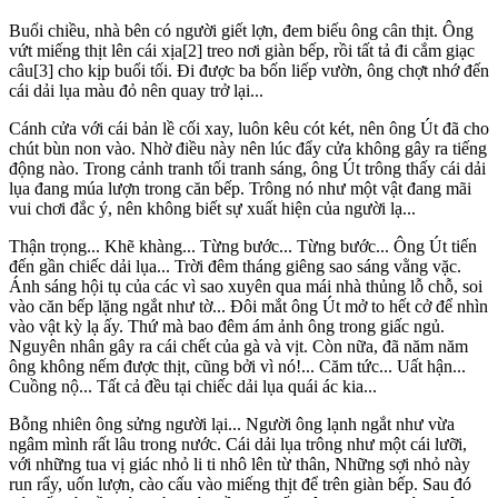
Buổi chiều, nhà bên có người giết lợn, đem biếu ông cân thịt. Ông
vứt miếng thịt lên cái xịa[2] treo nơi giàn bếp, rồi tất tả đi cắm giạc
câu[3] cho kịp buổi tối. Đi được ba bốn liếp vườn, ông chợt nhớ đến
cái dải lụa màu đỏ nên quay trở lại...
Cánh cửa với cái bản lề cối xay, luôn kêu cót két, nên ông Út đã cho
chút bùn non vào. Nhờ điều này nên lúc đẩy cửa không gây ra tiếng
động nào. Trong cảnh tranh tối tranh sáng, ông Út trông thấy cái dải
lụa đang múa lượn trong căn bếp. Trông nó như một vật đang mãi
vui chơi đắc ý, nên không biết sự xuất hiện của người lạ...
Thận trọng... Khẽ khàng... Từng bước... Từng bước... Ông Út tiến
đến gần chiếc dải lụa... Trời đêm tháng giêng sao sáng vằng vặc.
Ánh sáng hội tụ của các vì sao xuyên qua mái nhà thủng lỗ chỗ, soi
vào căn bếp lặng ngắt như tờ... Đôi mắt ông Út mở to hết cở để nhìn
vào vật kỳ lạ ấy. Thứ mà bao đêm ám ảnh ông trong giấc ngủ.
Nguyên nhân gây ra cái chết của gà và vịt. Còn nữa, đã năm năm
ông không nếm được thịt, cũng bởi vì nó!... Căm tức... Uất hận...
Cuồng nộ... Tất cả đều tại chiếc dải lụa quái ác kia...
Bỗng nhiên ông sửng người lại... Người ông lạnh ngắt như vừa
ngâm mình rất lâu trong nước. Cái dải lụa trông như một cái lưỡi,
với những tua vị giác nhỏ li ti nhô lên từ thân, Những sợi nhỏ này
run rẩy, uốn lượn, cào cấu vào miếng thịt để trên giàn bếp. Sau đó