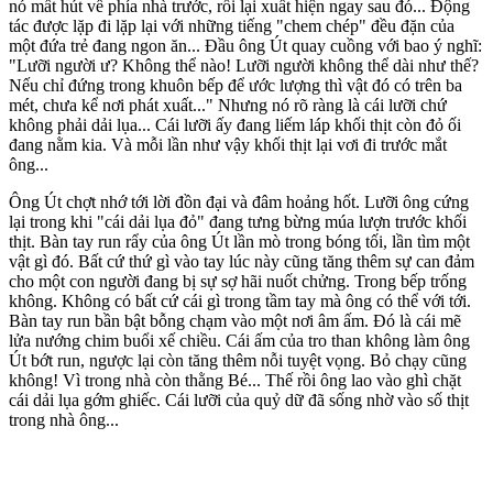
nó mất hút về phía nhà trước, rồi lại xuất hiện ngay sau đó... Động
tác được lặp đi lặp lại với những tiếng "chem chép" đều đặn của
một đứa trẻ đang ngon ăn... Đầu ông Út quay cuồng với bao ý nghĩ:
"Lưỡi người ư? Không thể nào! Lưỡi người không thể dài như thế?
Nếu chỉ đứng trong khuôn bếp để ước lượng thì vật đó có trên ba
mét, chưa kể nơi phát xuất..." Nhưng nó rõ ràng là cái lưỡi chứ
không phải dải lụa... Cái lưỡi ấy đang liếm láp khối thịt còn đỏ ối
đang nằm kia. Và mỗi lần như vậy khối thịt lại vơi đi trước mắt
ông...
Ông Út chợt nhớ tới lời đồn đại và đâm hoảng hốt. Lưỡi ông cứng
lại trong khi "cái dải lụa đỏ" đang tưng bừng múa lượn trước khối
thịt. Bàn tay run rẩy của ông Út lần mò trong bóng tối, lần tìm một
vật gì đó. Bất cứ thứ gì vào tay lúc này cũng tăng thêm sự can đảm
cho một con người đang bị sự sợ hãi nuốt chửng. Trong bếp trống
không. Không có bất cứ cái gì trong tầm tay mà ông có thể với tới.
Bàn tay run bần bật bỗng chạm vào một nơi âm ấm. Đó là cái mẽ
lửa nướng chim buổi xế chiều. Cái ấm của tro than không làm ông
Út bớt run, ngược lại còn tăng thêm nỗi tuyệt vọng. Bỏ chạy cũng
không! Vì trong nhà còn thằng Bé... Thế rồi ông lao vào ghì chặt
cái dải lụa gớm ghiếc. Cái lưỡi của quỷ dữ đã sống nhờ vào số thịt
trong nhà ông...