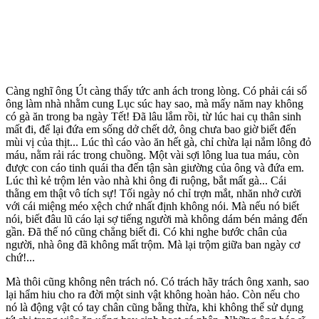
Càng nghĩ ông Út càng thấy tức anh ách trong lòng. Có phải cái số
ông làm nhà nhằm cung Lục súc hay sao, mà mấy năm nay không
có gà ăn trong ba ngày Tết! Đã lâu lắm rồi, từ lúc hai cụ thân sinh
mất đi, để lại đứa em sống dở chết dở, ông chưa bao giờ biết đến
mùi vị của thịt... Lúc thì cáo vào ăn hết gà, chỉ chừa lại nắm lông đỏ
máu, nằm rải rác trong chuồng. Một vài sợi lông lua tua máu, còn
được con cáo tinh quái tha đến tận sàn giường của ông và đứa em.
Lúc thì kẻ trộm lẻn vào nhà khi ông đi ruộng, bắt mất gà... Cái
thằng em thật vô tích sự! Tối ngày nó chỉ trợn mắt, nhăn nhở cười
với cái miệng méo xệch chứ nhất định không nói. Mà nếu nó biết
nói, biết đâu lũ cáo lại sợ tiếng người mà không dám bén mảng đến
gần. Đã thế nó cũng chẳng biết đi. Có khi nghe bước chân của
người, nhà ông đã không mất trộm. Mà lại trộm giữa ban ngày cơ
chứ!...
Mà thôi cũng không nên trách nó. Có trách hãy trách ông xanh, sao
lại hẩm hiu cho ra đời một sinh vật không hoàn hảo. Còn nếu cho
nó là động vật có tay chân cũng bằng thừa, khi không thể sử dụng