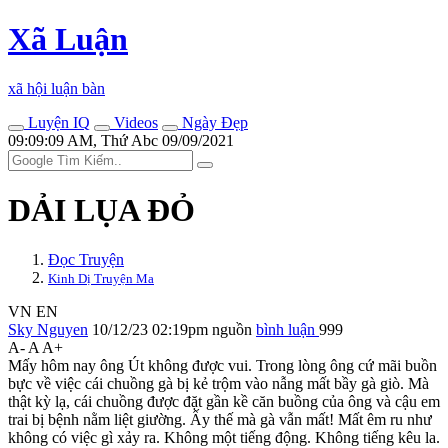
Xã Luận
xã hội luận bàn
Luyện IQ
Videos
Ngày Đẹp
09:09:09 AM, Thứ Abc 09/09/2021
DẢI LỤA ĐỎ
Đọc Truyện
Kinh Dị Truyện Ma
VN
EN
Sky Nguyen
10/12/23 02:19pm
nguồn
bình luận
999
A-
A
A+
Mấy hôm nay ông Út không được vui. Trong lòng ông cứ mãi buồn
bực về việc cái chuồng gà bị kẻ trộm vào nẫng mất bầy gà giò. Mà
thật kỳ lạ, cái chuồng được đặt gần kề căn buồng của ông và cậu em
trai bị bệnh nằm liệt giường. Ấy thế mà gà vẫn mất! Mất êm ru như
không có việc gì xảy ra. Không một tiếng động. Không tiếng kêu la.