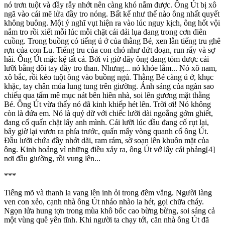
nó trơn tuột và đầy rẫy nhớt nên càng khó nắm được. Ông Út bị xô
ngã vào cái mẽ lửa đầy tro nóng. Bất kể như thế nào ông nhất quyết
không buông. Một ý nghĩ vụt hiện ra vào lúc nguy kịch, ông hốt vội
nắm tro rồi xiết mỗi lúc mỗi chặt cái dải lụa đang trong cơn điên
cuồng. Trong buồng có tiếng ú ớ của thằng Bé, xen lẫn tiếng tru ghê
rợn của con Lu. Tiếng tru của con chó như đứt đoạn, run rẩy và sợ
hãi. Ông Út mặc kệ tất cả. Bởi vì giờ đây ông đang tóm được cái
lưỡi bằng đôi tay đầy tro than. Nhưng... nó khỏe lắm... Nó xô nam,
xô bắc, rồi kéo tuột ông vào buồng ngủ. Thằng Bé càng ú ớ, khục
khặc, tay chân múa lung tung trên giường. Ánh sáng của ngàn sao
chiếu qua tấm mê mục nát bên hiên nhà, soi lên gương mặt thằng
Bé. Ông Út vừa thấy nó đã kinh khiếp hét lên. Trời ơi! Nó không
còn là đứa em. Nó là quỷ dữ với chiếc lưỡi dài ngoằng gớm ghiết,
đang cố quấn chặt lấy anh mình. Cái lưỡi lúc đầu đang cố rụt lại,
bây giờ lại vươn ra phía trước, quấn mấy vòng quanh cổ ông Út.
Đầu lưỡi chứa đầy nhớt dãi, ram rám, sờ soạn lên khuôn mặt của
ông. Kinh hoảng vì những điều xảy ra, ông Út vớ lấy cái phảng[4]
nơi đầu giường, rồi vung lên...
***
Tiếng mõ và thanh la vang lên inh ỏi trong đêm vắng. Người làng
ven con xẻo, cạnh nhà ông Út nháo nhào la hét, gọi chữa cháy.
Ngọn lửa hung tợn trong mùa khô bốc cao bừng bừng, soi sáng cả
một vùng quê yên tĩnh. Khi người ta chạy tới, căn nhà ông Út đã