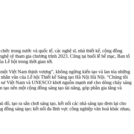
chức trong nước và quốc tế, các nghệ sĩ, nhà thiết kế, cộng đồng
 nghệ sỹ tham gia chương trình 2023. Cũng tại buổi lễ bế mạc, Ban tổ
 Lễ hội trong thời gian tới.
Vì một Việt Nam thịnh vượng”, không ngừng kiến tạo và lan tỏa những
ĩa nhân văn của Lễ hội Thiết kế Sáng tạo Hà Nội Hà Nội. “Chúng tôi
 trúc sư Việt Nam và UNESCO khơi nguồn mạnh mẽ cho dòng chảy sáng
n tạo nên một cộng đồng sáng tạo tài năng, góp phần gia tăng và
ủ đô, tạo ra sân chơi sáng tạo, kết nối các nhà sáng tạo đem lại cho
 đồng sáng tạo; kết nối đa lĩnh vực công nghiệp văn hoá khác nhau,