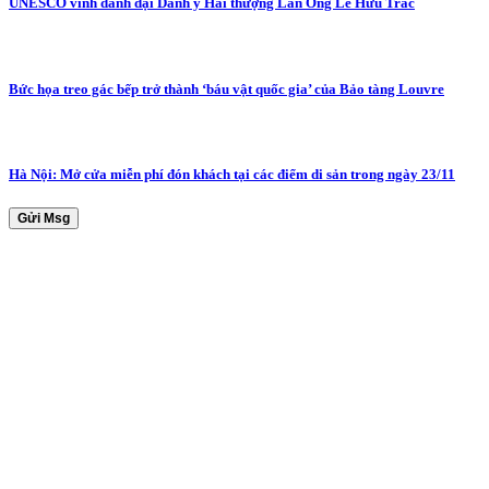
UNESCO vinh danh đại Danh y Hải thượng Lãn Ông Lê Hữu Trác
Bức họa treo gác bếp trở thành ‘báu vật quốc gia’ của Bảo tàng Louvre
Hà Nội: Mở cửa miễn phí đón khách tại các điểm di sản trong ngày 23/11
Gửi Msg