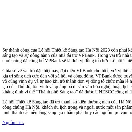
Sự thành công của Lễ hội Thiết kế Sáng tạo Hà Nội 2023 còn phải kể 
sáng tạo và sự đồng hành của nhà tài trợ VPBank. Trong vai trò nhà t
chức cũng đã công bố VPBank sẽ là đơn vị đồng tổ chức Lễ hội Thiết 
Chia sẻ về vai trò đặc biệt này, đại diện VPBank cho biết, với vị 
giá trị sống tích cực đến với xã hội và cộng đồng, VPBank được truy
vô cùng vinh dự và tự hào khi trở thành đơn vị đồng tổ chức mùa 
tạo của Thủ đô, tôn vinh và quảng bá di sản văn hóa nghệ thuật, lịc
khẳng định vị thế “Thành phố Sáng tạo” đã được UNESCOcông nhậ
Lễ hội Thiết kế Sáng tạo đã trở thành sự kiện thường niên của Hà Nội. 
công chúng Hà Nội, khách du lịch trong và ngoài nước một sản phẩm 
hình thành các nền tảng sáng tạo nhằm phát huy các nguồn lực văn hó
Nguồn Tin: