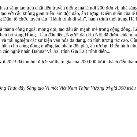
 sáng tạo trên chất liệu truyền thống mà là nơi 200 đơn vị, nhà sáng tạ
tạo với các không gian triển lãm độc đáo, ấn tượng. Điểm nhấn của lễ
Đậu, tổ chức tuyến tàu “Hành trình di sản”, hành trình thời trang Hà
ã thành công ngoài mong đợi, tạo dấu ấn mạnh mẽ trong cộng đồng. Lễ
ai bên bờ sông Hồng. Lần đầu tiên, Người dân Hà Nội đã được chiêm ng
 và trải nghiệm các sự kiện văn hóa đa dạng, có tính tương tác cao. Cù
 hiến cho cộng đồng những tác phẩm đột phá, ấn tượng. Điển hình như,
ác nghệ nhân Bahnar và Jrai (tỉnh Gia Lai) trình diễn...
 Nội 2023 đã thu hút được sự tham gia của 200.000 lượt khách đến tha
ng Thúc đẩy Sáng tạo Vì một Việt Nam Thịnh Vượng trị giá 300 triệu