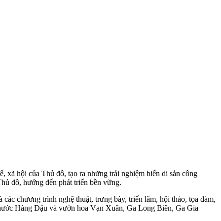
tế, xã hội của Thủ đô, tạo ra những trải nghiệm biến di sản công
 Thủ đô, hướng đến phát triển bền vững.
các chương trình nghệ thuật, trưng bày, triển lãm, hội thảo, tọa đàm,
háp nước Hàng Đậu và vườn hoa Vạn Xuân, Ga Long Biên, Ga Gia