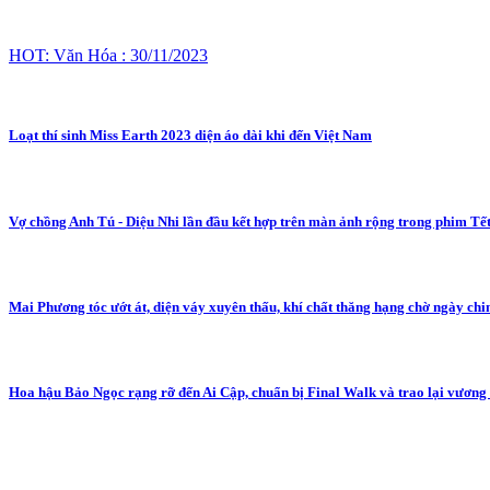
HOT: Văn Hóa : 30/11/2023
Loạt thí sinh Miss Earth 2023 diện áo dài khi đến Việt Nam
Vợ chồng Anh Tú - Diệu Nhi lần đầu kết hợp trên màn ảnh rộng trong phim Tế
Mai Phương tóc ướt át, diện váy xuyên thấu, khí chất thăng hạng chờ ngày chi
Hoa hậu Bảo Ngọc rạng rỡ đến Ai Cập, chuẩn bị Final Walk và trao lại vương