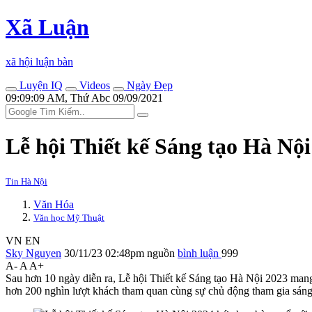
Xã Luận
xã hội luận bàn
Luyện IQ
Videos
Ngày Đẹp
09:09:09 AM, Thứ Abc 09/09/2021
Lễ hội Thiết kế Sáng tạo Hà Nộ
Tin Hà Nội
Văn Hóa
Văn học Mỹ Thuật
VN
EN
Sky Nguyen
30/11/23 02:48pm
nguồn
bình luận
999
A-
A
A+
Sau hơn 10 ngày diễn ra, Lễ hội Thiết kế Sáng tạo Hà Nội 2023 man
hơn 200 nghìn lượt khách tham quan cùng sự chủ động tham gia sáng 