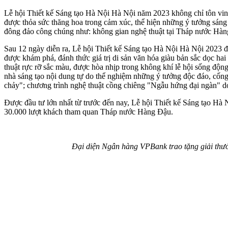
Lễ hội Thiết kế Sáng tạo Hà Nội Hà Nội năm 2023 không chỉ tôn vinh sự
được thỏa sức thăng hoa trong cảm xúc, thể hiện những ý tưởng sáng 
đông đảo công chúng như: không gian nghệ thuật tại Tháp nước Hàng 
Sau 12 ngày diễn ra, Lễ hội Thiết kế Sáng tạo Hà Nội Hà Nội 2023 đ
được khám phá, đánh thức giá trị di sản văn hóa giàu bản sắc dọc h
thuật rực rỡ sắc màu, được hòa nhịp trong không khí lễ hội sống động
nhà sáng tạo nội dung tự do thể nghiệm những ý tưởng độc đáo, cống
chảy"; chương trình nghệ thuật cồng chiêng "Ngẫu hứng đại ngàn" do c
Được đầu tư lớn nhất từ trước đến nay, Lễ hội Thiết kế Sáng tạo Hà
30.000 lượt khách tham quan Tháp nước Hàng Đậu.
Đại diện Ngân hàng VPBank trao tặng giải thưở