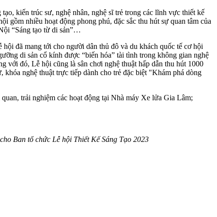
o, kiến trúc sư, nghệ nhân, nghệ sĩ trẻ trong các lĩnh vực thiết kế
 hội gồm nhiều hoạt động phong phú, đặc sắc thu hút sự quan tâm của
 Nội “Sáng tạo từ di sản”…
 hội đã mang tới cho người dân thủ đô và du khách quốc tế cơ hội
ưỡng di sản cổ kính được “biến hóa” tài tình trong không gian nghệ
ng với đó, Lễ hội cũng là sân chơi nghệ thuật hấp dẫn thu hút 1000
 khóa nghệ thuật trực tiếp dành cho trẻ đặc biệt "Khám phá dòng
m quan, trải nghiệm các hoạt động tại Nhà máy Xe lửa Gia Lâm;
 cho Ban tổ chức Lễ hội Thiết Kế Sáng Tạo 2023