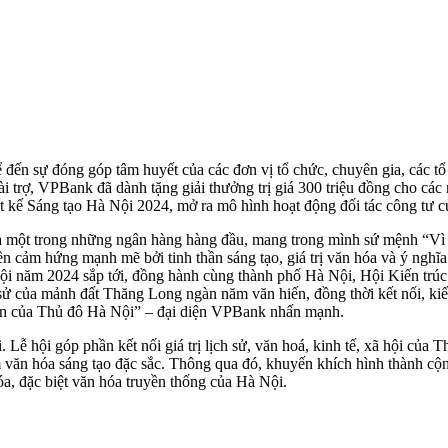
đến sự đóng góp tâm huyết của các đơn vị tổ chức, chuyên gia, các tổ 
ài trợ, VPBank đã dành tặng giải thưởng trị giá 300 triệu đồng cho các
kế Sáng tạo Hà Nội 2024, mở ra mô hình hoạt động đối tác công tư của
thế là một trong những ngân hàng hàng đầu, mang trong mình sứ mệnh “
ền cảm hứng mạnh mẽ bởi tinh thần sáng tạo, giá trị văn hóa và ý ngh
lễ hội năm 2024 sắp tới, đồng hành cùng thành phố Hà Nội, Hội Kiến
h sử của mảnh đất Thăng Long ngàn năm văn hiến, đồng thời kết nối, kiế
n của Thủ đô Hà Nội” – đại diện VPBank nhấn mạnh.
Lễ hội góp phần kết nối giá trị lịch sử, văn hoá, kinh tế, xã hội của Th
văn hóa sáng tạo đặc sắc. Thông qua đó, khuyến khích hình thành cộng
a, đặc biệt văn hóa truyền thống của Hà Nội.