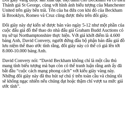
Thánh giá St George, cùng với hình ảnh biểu tượng của Manchester
United trên giày bên trái. Tên của ba đứa con khi đó của Beckham
là Brooklyn, Romeo và Cruz cũng được thêu trên đôi giày.
Đôi giày này dự kiến sẽ được bán vào ngày 5-12 như một phần của
cuộc đấu giá đồ thể thao do nhà đấu giá Graham Budd Auctions có
trụ sở tại Northamptonshire thực hiện. Với giá khởi điểm là 4.600
bảng Anh, David Convery, người đứng đầu bộ phận bán đấu giá đồ
lưu niệm thể thao ước tính rằng, đôi giày này có thể có giá lên tới
8.000-10.000 bảng Anh.
David Convery nói: “David Beckham không chỉ là một cầu thủ
mang tính biểu tượng mà bạn còn có thể tranh luận rằng anh ấy đã
bắt đầu “cuộc cách mạng phong cách” với kiểu giày vàng này.
Những đôi giày này đã thu hút sự chú ý trên toàn cầu và chúng tôi
sẽ không ngạc nhiên nếu chúng đạt hoặc thậm chí vượt xa mức giá
ước tính”.