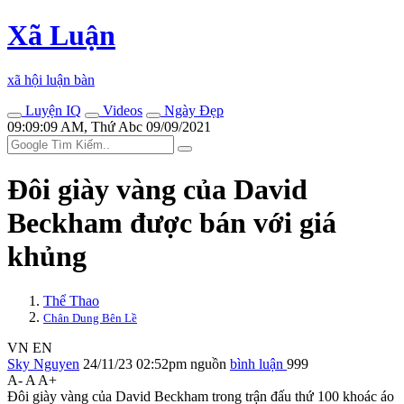
Xã Luận
xã hội luận bàn
Luyện IQ
Videos
Ngày Đẹp
09:09:09 AM, Thứ Abc 09/09/2021
Đôi giày vàng của David
Beckham được bán với giá
khủng
Thể Thao
Chân Dung Bên Lề
VN
EN
Sky Nguyen
24/11/23 02:52pm
nguồn
bình luận
999
A-
A
A+
Đôi giày vàng của David Beckham trong trận đấu thứ 100 khoác áo