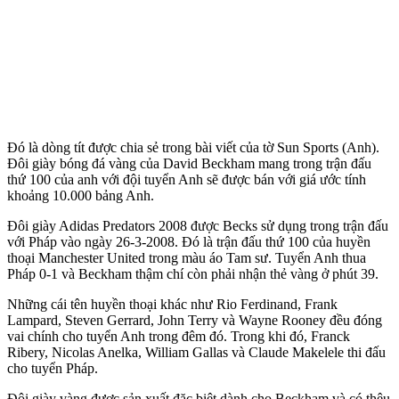
Đó là dòng tít được chia sẻ trong bài viết của tờ Sun Sports (Anh).
Đôi giày bóng đá vàng của David Beckham mang trong trận đấu
thứ 100 của anh với đội tuyển Anh sẽ được bán với giá ước tính
khoảng 10.000 bảng Anh.
Đôi giày Adidas Predators 2008 được Becks sử dụng trong trận đấu
với Pháp vào ngày 26-3-2008. Đó là trận đấu thứ 100 của huyền
thoại Manchester United trong màu áo Tam sư. Tuyển Anh thua
Pháp 0-1 và Beckham thậm chí còn phải nhận thẻ vàng ở phút 39.
Những cái tên huyền thoại khác như Rio Ferdinand, Frank
Lampard, Steven Gerrard, John Terry và Wayne Rooney đều đóng
vai chính cho tuyển Anh trong đêm đó. Trong khi đó, Franck
Ribery, Nicolas Anelka, William Gallas và Claude Makelele thi đấu
cho tuyển Pháp.
Đôi giày vàng được sản xuất đặc biệt dành cho Beckham và có thêu