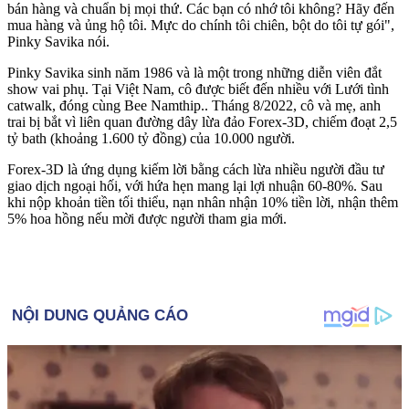
bán hàng và chuẩn bị mọi thứ. Các bạn có nhớ tôi không? Hãy đến
mua hàng và ủng hộ tôi. Mực do chính tôi chiên, bột do tôi tự gói",
Pinky Savika nói.
Pinky Savika sinh năm 1986 và là một trong những diễn viên đắt
show vai phụ. Tại Việt Nam, cô được biết đến nhiều với Lưới tình
catwalk, đóng cùng Bee Namthip.. Tháng 8/2022, cô và mẹ, anh
trai bị bắt vì liên quan đường dây lừa đảo Forex-3D, chiếm đoạt 2,5
tỷ bath (khoảng 1.600 tỷ đồng) của 10.000 người.
Forex-3D là ứng dụng kiếm lời bằng cách lừa nhiều người đầu tư
giao dịch ngoại hối, với hứa hẹn mang lại lợi nhuận 60-80%. Sau
khi nộp khoản tiền tối thiểu, nạn nhân nhận 10% tiền lời, nhận thêm
5% hoa hồng nếu mời được người tham gia mới.