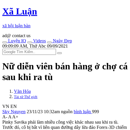
Xã Luận
xã hội luận bàn
ad@ contact us
Luyện IQ
Videos
Ngày Đẹp
09:09:09 AM, Thứ Abc 09/09/2021
Nữ diễn viên bán hàng ở chợ cá
sau khi ra tù
Văn Hóa
Tài tử Thế giới
VN
EN
Sky Nguyen
23/11/23 10:32am
nguồn
bình luận
999
A-
A
A+
Pinky Savika phải làm nhiều công việc khác nhau sau khi ra tù.
Trước đó, cô bị bắt vì liên quan đường dây lừa đảo Forex-3D chiếm