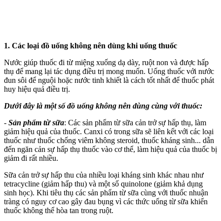
1. Các loại đồ uống không nên dùng khi uống thuốc
Nước giúp thuốc đi từ miệng xuống dạ dày, ruột non và được hấp
thụ để mang lại tác dụng điều trị mong muốn. Uống thuốc với nước
đun sôi để nguội hoặc nước tinh khiết là cách tốt nhất để thuốc phát
huy hiệu quả điều trị.
Dưới đây là một số đồ uống không nên dùng cùng với thuốc:
-
Sản phẩm từ sữa
: Các sản phẩm từ sữa cản trở sự hấp thụ, làm
giảm hiệu quả của thuốc. Canxi có trong sữa sẽ liên kết với các loại
thuốc như thuốc chống viêm không steroid, thuốc kháng sinh... dẫn
đến ngăn cản sự hấp thụ thuốc vào c‌ơ th‌ể, làm hiệu quả của thuốc bị
giảm đi rất nhiều.
Sữa cản trở sự hấp thu của nhiều loại kháng sinh khác nhau như
tetracycline (giảm hấp thu) và một số quinolone (giảm khả dụng
sinh học). Khi tiêu thụ các sản phẩm từ sữa cùng với thuốc nhuận
tràng có nguy cơ cao gây đau bụng vì các thức uống từ sữa khiến
thuốc không thể hòa tan trong ruột.