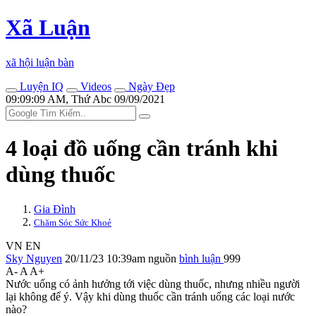
Xã Luận
xã hội luận bàn
Luyện IQ
Videos
Ngày Đẹp
09:09:09 AM, Thứ Abc 09/09/2021
4 loại đồ uống cần tránh khi
dùng thuốc
Gia Đình
Chăm Sóc Sức Khoẻ
VN
EN
Sky Nguyen
20/11/23 10:39am
nguồn
bình luận
999
A-
A
A+
Nước uống có ảnh hưởng tới việc dùng thuốc, nhưng nhiều người
lại không để ý. Vậy khi dùng thuốc cần tránh uống các loại nước
nào?