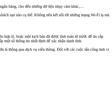
 ngân hàng, cho đến những dữ liệu nhạ‌y cả‌m khác,…
hách sạn nào cụ thể. Không nên kết nối tới những mạng Wi-Fi lạ mà
 do hợp lý, hoặc một kịch bản đã được tính toán từ trước để ăn cắp
p một số thông tin nhất định để xác nhận danh tính.
lớn là thông qua dịch vụ viễn thông. Đối với các cuộc tấn công tinh vi