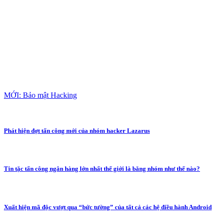
MỚI: Bảo mật Hacking
Phát hiện đợt tấn công mới của nhóm hacker Lazarus
Tin tặc tấn công ngân hàng lớn nhất thế giới là băng nhóm như thế nào?
Xuất hiện mã độc vượt qua “bức tường” của tất cả các hệ điều hành Android