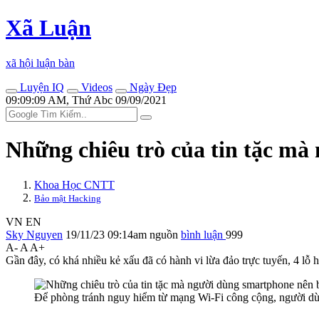
Xã Luận
xã hội luận bàn
Luyện IQ
Videos
Ngày Đẹp
09:09:09 AM, Thứ Abc 09/09/2021
Những chiêu trò của tin tặc mà
Khoa Học CNTT
Bảo mật Hacking
VN
EN
Sky Nguyen
19/11/23 09:14am
nguồn
bình luận
999
A-
A
A+
Gần đây, có khá nhiều kẻ xấu đã có hành vi lừa đảo trực tuyến, 4 lỗ 
Để phòng tránh nguy hiểm từ mạng Wi-Fi công cộng, người d