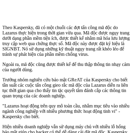
Theo Kaspersky, đã có một chuỗi các đợt tấn công mã độc do
Lazarus thực hiện trong thời gian vừa qua. Mã độc được ngụy trang
dưới dạng phần mềm tiện ích, được thiết kế nhằm mã hóa lưu lượng
truy cập web qua chứng thực số. Mã độc này được đặt ký hiệu là
SIGNBT. Nó sử dụng những kỹ thuật ngụy trang rất khéo léo để
tránh sự phát hiện của phần mềm chống virus.
Ngoài ra, mã độc cũng được thiết kế để thu thập thông tin nhạ‌y cả‌m
của người dùng.
Trưởng nhóm nghiên cứu bảo mật GReAT của Kaspersky cho biết
tần suất các cuộc tấn công gieo rắc mã độc của Lazarus diễn ra liên
tục thời gian qua cho thấy tin tặc quyết tâm đánh cắp các thông tin
quan trọng của các doanh nghiệp.
"Lazarus hoạt động trên quy mô toàn cầu, nhắm mục tiêu vào nhiều
ngành công nghiệp với nhiều phương thức hoạt động tinh vi" -
Kaspersky cho biết.
Hiện nhiều doanh nghiệp vẫn sử dụng máy chủ với nhiều lỗ hổng
bảo mật giúp cho hacker có thể dễ dàng cài đặt mã độc. Kaspersky