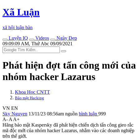
Xã Luận
xã hội luận bàn
Luyện IQ
Videos
Ngày Đẹp
09:09:09 AM, Thứ Abc 09/09/2021
Phát hiện đợt tấn công mới của
nhóm hacker Lazarus
Khoa Học CNTT
Bảo mật Hacking
VN
EN
Sky Nguyen
13/11/23 08:56am
nguồn
bình luận
999
A-
A
A+
Hãng bảo mật Kaspersky đã phát hiện chiến dịch tấn công gieo rắc
mã độc mới của nhóm hacker Lazarus, nhắm vào các doanh nghiệp
trên thế giới.