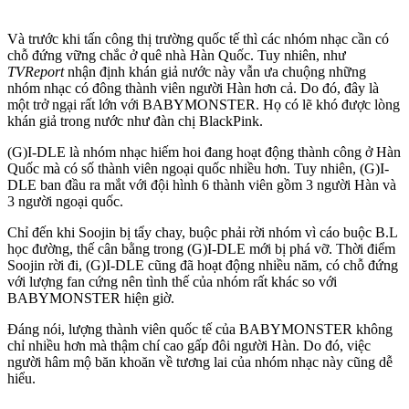
Và trước khi tấn công thị trường quốc tế thì các nhóm nhạc cần có
chỗ đứng vững chắc ở quê nhà Hàn Quốc. Tuy nhiên, như
TVReport
nhận định khán giả nước này vẫn ưa chuộng những
nhóm nhạc có đông thành viên người Hàn hơn cả. Do đó, đây là
một trở ngại rất lớn với BABYMONSTER. Họ có lẽ khó được lòng
khán giả trong nước như đàn chị BlackPink.
(G)I-DLE là nhóm nhạc hiếm hoi đang hoạt động thành công ở Hàn
Quốc mà có số thành viên ngoại quốc nhiều hơn. Tuy nhiên, (G)I-
DLE ban đầu ra mắt với đội hình 6 thành viên gồm 3 người Hàn và
3 người ngoại quốc.
Chỉ đến khi Soojin bị tẩy chay, buộc phải rời nhóm vì cáo buộc B.L
học đường, thế cân bằng trong (G)I-DLE mới bị phá vỡ. Thời điểm
Soojin rời đi, (G)I-DLE cũng đã hoạt động nhiều năm, có chỗ đứng
với lượng fan cứng nên tình thế của nhóm rất khác so với
BABYMONSTER hiện giờ.
Đáng nói, lượng thành viên quốc tế của BABYMONSTER không
chỉ nhiều hơn mà thậm chí cao gấp đôi người Hàn. Do đó, việc
người hâm mộ băn khoăn về tương lai của nhóm nhạc này cũng dễ
hiểu.