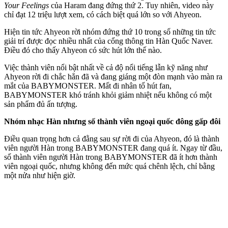
Your Feelings
của Haram đang đứng thứ 2. Tuy nhiên, video này
chỉ đạt 12 triệu lượt xem, có cách biệt quá lớn so với Ahyeon.
Hiện tin tức Ahyeon rời nhóm đứng thứ 10 trong số những tin tức
giải trí được đọc nhiều nhất của cổng thông tin Hàn Quốc Naver.
Điều đó cho thấy Ahyeon có sức hút lớn thế nào.
Việc thành viên nổi bật nhất về cả độ nổi tiếng lẫn kỹ năng như
Ahyeon rời đi chắc hẳn đã và đang giáng một đòn mạnh vào màn ra
mắt của BABYMONSTER. Mất đi nhân tố hút fan,
BABYMONSTER khó tránh khỏi giảm nhiệt nếu không có một
sản phẩm đủ ấn tượng.
Nhóm nhạc Hàn nhưng số thành viên ngoại quốc đông gấp đôi
Điều quan trọng hơn cả đằng sau sự rời đi của Ahyeon, đó là thành
viên người Hàn trong BABYMONSTER đang quá ít. Ngay từ đầu,
số thành viên người Hàn trong BABYMONSTER đã ít hơn thành
viên ngoại quốc, nhưng không đến mức quá chênh lệch, chỉ bằng
một nửa như hiện giờ.