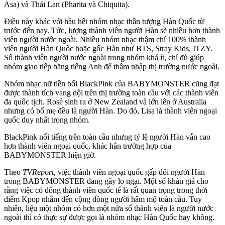
Asa) và Thái Lan (Pharita và Chiquita).
Điều này khác với hầu hết nhóm nhạc thần tượng Hàn Quốc từ
trước đến nay. Tức, lượng thành viên người Hàn sẽ nhiều hơn thành
viên người nước ngoài. Nhiều nhóm nhạc thậm chí 100% thành
viên người Hàn Quốc hoặc gốc Hàn như BTS, Stray Kids, ITZY.
Số thành viên người nước ngoài trong nhóm khá ít, chỉ đủ giúp
nhóm giao tiếp bằng tiếng Anh để thâm nhập thị trường nước ngoài.
Nhóm nhạc nữ tiền bối BlackPink của BABYMONSTER cũng đạt
được thành tích vang dội trên thị trường toàn cầu với các thành viên
đa quốc tịch. Rosé sinh ra ở New Zealand và lớn lên ở Australia
nhưng có bố mẹ đều là người Hàn. Do đó, Lisa là thành viên ngoại
quốc duy nhất trong nhóm.
BlackPink nổi tiếng trên toàn cầu nhưng tỷ lệ người Hàn vẫn cao
hơn thành viên ngoại quốc, khác hẳn trường hợp của
BABYMONSTER hiện giờ.
Theo
TVReport
, việc thành viên ngoại quốc gấp đôi người Hàn
trong BABYMONSTER đang gây lo ngại. Một số khán giả cho
rằng việc có đông thành viên quốc tế là rất quan trọng trong thời
điểm Kpop nhắm đến cộng đồng người hâm mộ toàn cầu. Tuy
nhiên, liệu một nhóm có hơn một nửa số thành viên là người nước
ngoài thì có thực sự được gọi là nhóm nhạc Hàn Quốc hay không.