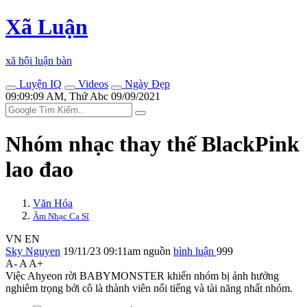
Xã Luận
xã hội luận bàn
Luyện IQ
Videos
Ngày Đẹp
09:09:09 AM, Thứ Abc 09/09/2021
Nhóm nhạc thay thế BlackPink
lao đao
Văn Hóa
Âm Nhạc Ca Sĩ
VN
EN
Sky Nguyen
19/11/23 09:11am
nguồn
bình luận
999
A-
A
A+
Việc Ahyeon rời BABYMONSTER khiến nhóm bị ảnh hưởng
nghiêm trọng bởi cô là thành viên nổi tiếng và tài năng nhất nhóm.