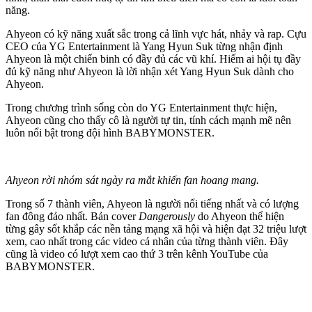
năng.
Ahyeon có kỹ năng xuất sắc trong cả lĩnh vực hát, nhảy và rap. Cựu
CEO của YG Entertainment là Yang Hyun Suk từng nhận định
Ahyeon là một chiến binh có đầy đủ các vũ khí. Hiếm ai hội tụ đầy
đủ kỹ năng như Ahyeon là lời nhận xét Yang Hyun Suk dành cho
Ahyeon.
Trong chương trình sống còn do YG Entertainment thực hiện,
Ahyeon cũng cho thấy cô là người tự tin, tính cách mạnh mẽ nên
luôn nổi bật trong đội hình BABYMONSTER.
Ahyeon rời nhóm sát ngày ra mắt khiến fan hoang mang.
Trong số 7 thành viên, Ahyeon là người nổi tiếng nhất và có lượng
fan đông đảo nhất. Bản cover
Dangerously
do Ahyeon thể hiện
từng gây sốt khắp các nền tảng mạng xã hội và hiện đạt 32 triệu lượt
xem, cao nhất trong các video cá nhân của từng thành viên. Đây
cũng là video có lượt xem cao thứ 3 trên kênh YouTube của
BABYMONSTER.