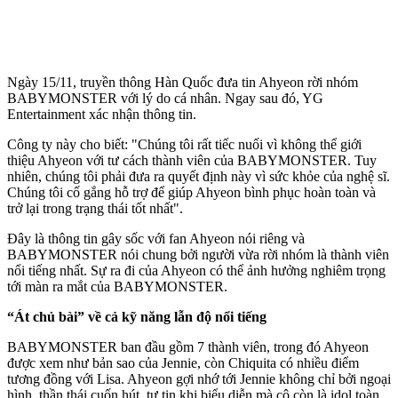
Ngày 15/11, truyền thông Hàn Quốc đưa tin Ahyeon rời nhóm
BABYMONSTER với lý do cá nhân. Ngay sau đó, YG
Entertainment xác nhận thông tin.
Công ty này cho biết: "Chúng tôi rất tiếc nuối vì không thể giới
thiệu Ahyeon với tư cách thành viên của BABYMONSTER. Tuy
nhiên, chúng tôi phải đưa ra quyết định này vì sức khỏe của nghệ sĩ.
Chúng tôi cố gắng hỗ trợ để giúp Ahyeon bình phục hoàn toàn và
trở lại trong trạng thái tốt nhất".
Đây là thông tin gây sốc với fan Ahyeon nói riêng và
BABYMONSTER nói chung bởi người vừa rời nhóm là thành viên
nổi tiếng nhất. Sự ra đi của Ahyeon có thể ảnh hưởng nghiêm trọng
tới màn ra mắt của BABYMONSTER.
“Át chủ bài” về cả kỹ năng lẫn độ nổi tiếng
BABYMONSTER ban đầu gồm 7 thành viên, trong đó Ahyeon
được xem như bản sao của Jennie, còn Chiquita có nhiều điểm
tương đồng với Lisa. Ahyeon gợi nhớ tới Jennie không chỉ bởi ngoại
hình, thần thái cuốn hút, tự tin khi biểu diễn mà cô còn là idol toàn