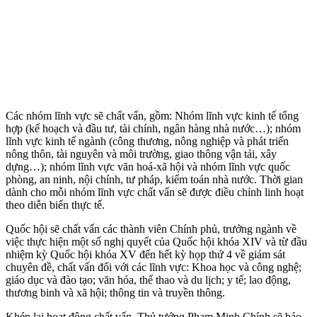
Các nhóm lĩnh vực sẽ chất vấn, gồm: Nhóm lĩnh vực kinh tế tổng
hợp (kế hoạch và đầu tư, tài chính, ngân hàng nhà nước…); nhóm
lĩnh vực kinh tế ngành (công thương, nông nghiệp và phát triển
nông thôn, tài nguyên và môi trường, giao thông vận tải, xây
dựng…); nhóm lĩnh vực văn hoá-xã hội và nhóm lĩnh vực quốc
phòng, an ninh, nội chính, tư pháp, kiểm toán nhà nước. Thời gian
dành cho mỗi nhóm lĩnh vực chất vấn sẽ được điều chỉnh linh hoạt
theo diễn biến thực tế.
Quốc hội sẽ chất vấn các thành viên Chính phủ, trưởng ngành về
việc thực hiện một số nghị quyết của Quốc hội khóa XIV và từ đầu
nhiệm kỳ Quốc hội khóa XV đến hết kỳ họp thứ 4 về giám sát
chuyên đề, chất vấn đối với các lĩnh vực: Khoa học và công nghệ;
giáo dục và đào tạo; văn hóa, thể thao và du lịch; y tế; lao động,
thương binh và xã hội; thông tin và truyền thông.
Khép lại hoạt động chất vấn, Thủ tướng Phạm Minh Chính sẽ báo