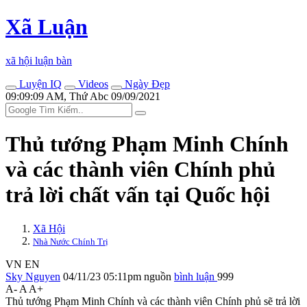
Xã Luận
xã hội luận bàn
Luyện IQ
Videos
Ngày Đẹp
09:09:09 AM, Thứ Abc 09/09/2021
Thủ tướng Phạm Minh Chính
và các thành viên Chính phủ
trả lời chất vấn tại Quốc hội
Xã Hội
Nhà Nước Chính Trị
VN
EN
Sky Nguyen
04/11/23 05:11pm
nguồn
bình luận
999
A-
A
A+
Thủ tướng Phạm Minh Chính và các thành viên Chính phủ sẽ trả lời