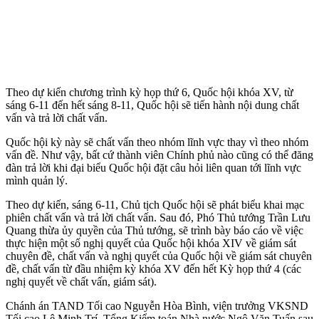
Theo dự kiến chương trình kỳ họp thứ 6, Quốc hội khóa XV, từ
sáng 6-11 đến hết sáng 8-11, Quốc hội sẽ tiến hành nội dung chất
vấn và trả lời chất vấn.
Quốc hội kỳ này sẽ chất vấn theo nhóm lĩnh vực thay vì theo nhóm
vấn đề. Như vậy, bất cứ thành viên Chính phủ nào cũng có thể đăng
đàn trả lời khi đại biểu Quốc hội đặt câu hỏi liên quan tới lĩnh vực
mình quản lý.
Theo dự kiến, sáng 6-11, Chủ tịch Quốc hội sẽ phát biểu khai mạc
phiên chất vấn và trả lời chất vấn. Sau đó, Phó Thủ tướng Trần Lưu
Quang thừa ủy quyền của Thủ tướng, sẽ trình bày báo cáo về việc
thực hiện một số nghị quyết của Quốc hội khóa XIV về giám sát
chuyên đề, chất vấn và nghị quyết của Quốc hội về giám sát chuyên
đề, chất vấn từ đầu nhiệm kỳ khóa XV đến hết Kỳ họp thứ 4 (các
nghị quyết về chất vấn, giám sát).
Chánh án TAND Tối cao Nguyễn Hòa Bình, viện trưởng VKSND
Tối cao Lê Minh Trí, Tổng Kiểm toán Nhà nước Ngô Văn Tuấn sau