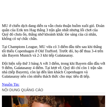
MU ở chiến dịch đang diễn ra vẫn chưa thuận buồm xuôi gió. Đoàn
quân của Erik ten Hag thắng 3 trận gần nhất nhưng lối chơi của
Quỷ đỏ chưa ổn, thắng nhờ khoảnh khắc lóe sáng của cá nhân,
không có sự chắc chắn.
Tại Champions League, MU vừa có 3 điểm đầu tiên sau khi thắng
tối thiểu Copenhagen ở Old Trafford. Trước đó, họ để thua 3-4 trên
sân Bayern Munich và 2-3 khi tiếp Galatasaray.
Đội hiện xếp thứ 3 bảng A với 3 điểm, trong khi Bayern dẫn đầu với
9 điểm, Galatasaray 4 điểm. Tại lượt về, Quỷ đỏ chỉ còn 1 trận sân
nhà (tiếp Bayern), còn lại đến làm khách Copenhagen và
Galatasaray nên còn nhiều thách thức cho mục tiêu đi tiếp.
Nguồn Tin: