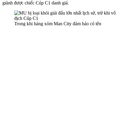
giành được chiếc Cúp C1 danh giá.
Trong khi hàng xóm Man City đảm bảo có tên