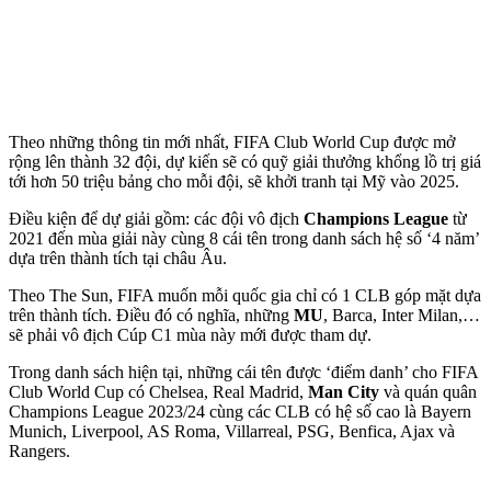
Theo những thông tin mới nhất, FIFA Club World Cup được mở
rộng lên thành 32 đội, dự kiến sẽ có quỹ giải thưởng khổng lồ trị giá
tới hơn 50 triệu bảng cho mỗi đội, sẽ khởi tranh tại Mỹ vào 2025.
Điều kiện để dự giải gồm: các đội vô địch
Champions League
từ
2021 đến mùa giải này cùng 8 cái tên trong danh sách hệ số ‘4 năm’
dựa trên thành tích tại châu Âu.
Theo The Sun, FIFA muốn mỗi quốc gia chỉ có 1 CLB góp mặt dựa
trên thành tích. Điều đó có nghĩa, những
MU
, Barca, Inter Milan,…
sẽ phải vô địch Cúp C1 mùa này mới được tham dự.
Trong danh sách hiện tại, những cái tên được ‘điểm danh’ cho FIFA
Club World Cup có Chelsea, Real Madrid,
Man City
và quán quân
Champions League 2023/24 cùng các CLB có hệ số cao là Bayern
Munich, Liverpool, AS Roma, Villarreal, PSG, Benfica, Ajax và
Rangers.