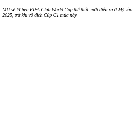
MU sẽ lỡ hẹn FIFA Club World Cup thể thức mới diễn ra ở Mỹ vào
2025, trừ khi vô địch Cúp C1 mùa này