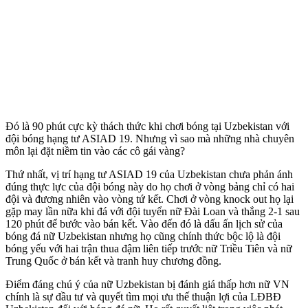
Đó là 90 phút cực kỳ thách thức khi chơi bóng tại Uzbekistan với
đội bóng hạng tư ASIAD 19. Nhưng vì sao mà những nhà chuyên
môn lại đặt niềm tin vào các cô gái vàng?
Thứ nhất, vị trí hạng tư ASIAD 19 của Uzbekistan chưa phản ánh
đúng thực lực của đội bóng này do họ chơi ở vòng bảng chỉ có hai
đội và đương nhiên vào vòng tứ kết. Chơi ở vòng knock out họ lại
gặp may lần nữa khi đá với đội tuyển nữ Đài Loan và thắng 2-1 sau
120 phút để bước vào bán kết. Vào đến đó là dấu ấn lịch sử của
bóng đá nữ Uzbekistan nhưng họ cũng chính thức bộc lộ là đội
bóng yếu với hai trận thua đậm liên tiếp trước nữ Triều Tiên và nữ
Trung Quốc ở bán kết và tranh huy chương đồng.
Điểm đáng chú ý của nữ Uzbekistan bị đánh giá thấp hơn nữ VN
chính là sự đầu tư và quyết tìm mọi ưu thế thuận lợi của LĐBĐ