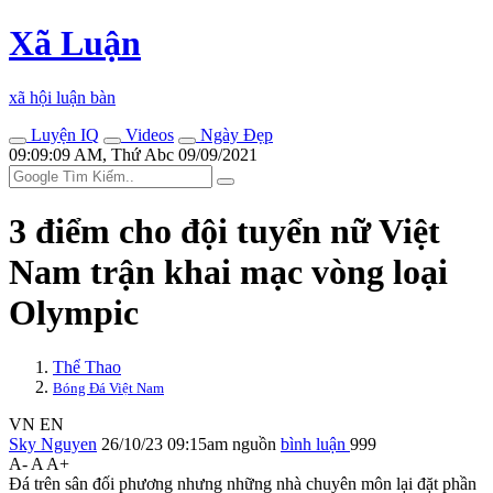
Xã Luận
xã hội luận bàn
Luyện IQ
Videos
Ngày Đẹp
09:09:09 AM, Thứ Abc 09/09/2021
3 điểm cho đội tuyển nữ Việt
Nam trận khai mạc vòng loại
Olympic
Thể Thao
Bóng Đá Việt Nam
VN
EN
Sky Nguyen
26/10/23 09:15am
nguồn
bình luận
999
A-
A
A+
Đá trên sân đối phương nhưng những nhà chuyên môn lại đặt phần