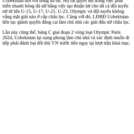
Uzbekistan đối với bóng đá nữ. Họ rất quyết liệt trong việc phát
triển nhanh bóng đá nữ bằng việc tạo thuận lợi cho tất cả đội tuyển
nữ từ lứa U-15, U-17, U-21, U-23, Olympic và đội tuyển không
vắng mặt giải nào ở cấp châu lục. Cùng với đó, LĐBĐ Uzbekistan
liên tục giành quyền đăng cai làm chủ nhà các giải đấu nữ châu lục.
Lần này cũng thế, bảng C giai đoạn 2 vòng loại Olympic Paris
2024, Uzbekistan lại xung phong làm chủ nhà và xác định muốn đi
tiếp phải đánh bại đối thủ VN trước tiên ngay tại lượt trận khai mạc.