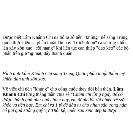
Được biết Lâm Khánh Chi đã bỏ ra số tiền "khủng" để sang Trung
quốc thực hiện ca phẫu thuật lần này. Trước đó nữ ca sĩ từng nhiều
lần gây xôn xao "cõi mạng" khi liên tục can thiệp "dao kéo" các bộ
phận trên gương mặt, dây thanh quản.
Hình ảnh Lâm Khánh Chi sang Trung Quốc phẫu thuật thẩm mỹ
khiến dân tình xôn xao.
Về việc chi tiền "khủng" cho công cuộc thay đổi bản thân,
Lâm
Khánh Chi
từng thẳng thắn chia sẻ:
"Chăm chỉ từng ngày để có
được thành quả như ngày hôm nay, em đánh đổi rất nhiều về sức
khỏe và tiền bạc. Em chi ra 1 tỷ để đầu tư cho nhan sắc trong năm
có phí quá không quý vị? Thôi kệ, miễn sao xinh đẹp là được".