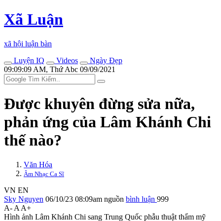
Xã Luận
xã hội luận bàn
Luyện IQ
Videos
Ngày Đẹp
09:09:09 AM, Thứ Abc 09/09/2021
Được khuyên đừng sửa nữa,
phản ứng của Lâm Khánh Chi
thế nào?
Văn Hóa
Âm Nhạc Ca Sĩ
VN
EN
Sky Nguyen
06/10/23 08:09am
nguồn
bình luận
999
A-
A
A+
Hình ảnh Lâm Khánh Chi sang Trung Quốc phẫu thuật thẩm mỹ