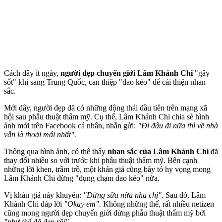
Cách đây ít ngày,
người đẹp chuyển giới Lâm Khánh Chi
"gây
sốt" khi sang Trung Quốc, can thiệp "dao kéo" để cải thiện nhan
sắc.
Mới đây, người đẹp đã có những động thái đầu tiên trên mạng xã
hội sau phẫu thuật thẩm mỹ. Cụ thể, Lâm Khánh Chi chia sẻ hình
ảnh mới trên Facebook cá nhân, nhắn gửi:
"Đi đâu đi nữa thì về nhà
vẫn là thoải mái nhất".
Thông qua hình ảnh, có thể thấy
nhan sắc của Lâm Khánh Chi
đã
thay đổi nhiều so với trước khi phẫu thuật thẩm mỹ. Bên cạnh
những lời khen, trầm trồ, một khán giả cũng bày tỏ hy vọng mong
Lâm Khánh Chi đừng "đụng chạm dao kéo" nữa.
Vị khán giả này khuyên:
"Đừng sữa nữa nha chị"
. Sau đó, Lâm
Khánh Chi đáp lời
"Okay em".
Không những thế, rất nhiều netizen
cũng mong người đẹp chuyển giới đừng phẫu thuật thẩm mỹ bởi
"như thế đã đẹp rồi".