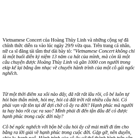
Vietnamese Concert của Hoàng Thùy Linh và những cộng sự đã
chính thức diễn ra vào lúc ngày 29/9 vừa qua. Trên trang cá nhân,
nữ ca sĩ đăng tải tâm thư dài bày tỏ:
"Vietnamese Concert không chỉ
là một buổi diễn kỷ niệm 13 năm ca hát của mình, mà còn là một
câu chuyện được Hoàng Thùy Linh và gần 1000 con người trong
ekip kể lại bằng âm nhạc về chuyến hành trình của một cô gái ngốc
nghếch.
Từ một thời điểm xa xôi nào đấy, đã rất rất lâu rồi, cô bé luôn tự
hỏi bản thân mình, hỏi mẹ, hỏi cả đất trời rất nhiều câu hỏi. Có
phải vạn vật tồn tại để đợi chờ cô ấy ra đời? Hạnh phúc mà người
ta hay bảo rốt cục ra sao? Mình phải đi đến tận đâu để có được
hạnh phúc trong cuộc đời này?
Cô bé ngốc nghếch với bộn bề câu hỏi ấy cứ mải miết đi tìm cho
bằng ra lời giải về hạnh phúc trong cuộc đời. Gặp gỡ, nên duyên,
chia ly, hạnh ngộ. Hành trình của cô ấy cứ thế thành hình trên sân