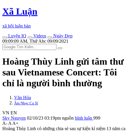
Xã Luận
xã hội luận bàn
Luyện IQ
Videos
Ngày Đẹp
09:09:09 AM, Thứ Abc 09/09/2021
Hoàng Thùy Linh gửi tâm thư
sau Vietnamese Concert: Tôi
chỉ là người bình thường
Văn Hóa
Âm Nhạc Ca Sĩ
VN
EN
Sky Nguyen
02/10/23 03:19pm
nguồn
bình luận
999
A-
A
A+
Hoàng Thùy Linh có những chia sẻ sau sự kiện kỉ niệm 13 năm ca