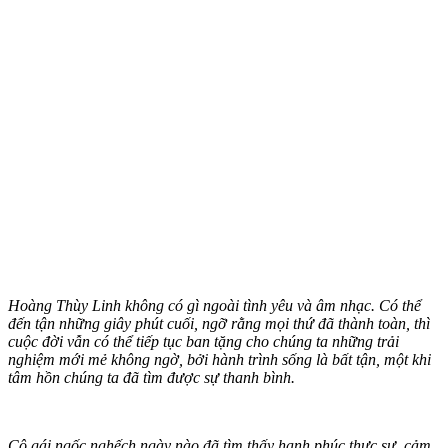
Hoàng Thùy Linh không có gì ngoài tình yêu và âm nhạc. Có thể
đến tận những giây phút cuối, ngỡ rằng mọi thứ đã thành toàn, thì
cuộc đời vẫn có thể tiếp tục ban tặng cho chúng ta những trải
nghiệm mới mẻ không ngờ, bởi hành trình sống là bất tận, một khi
tâm hồn chúng ta đã tìm được sự thanh bình.
Cô gái ngốc nghếch ngày nào đã tìm thấy hạnh phúc thực sự, cảm