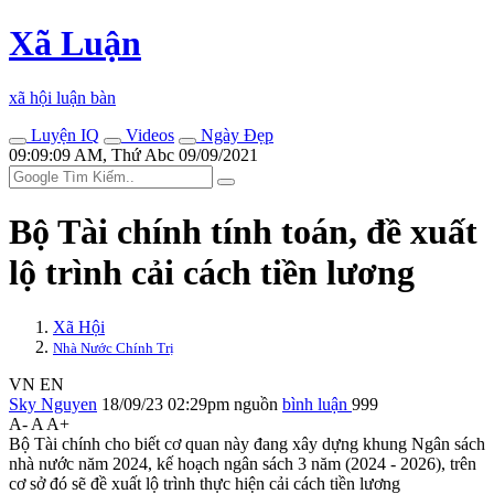
Xã Luận
xã hội luận bàn
Luyện IQ
Videos
Ngày Đẹp
09:09:09 AM, Thứ Abc 09/09/2021
Bộ Tài chính tính toán, đề xuất
lộ trình cải cách tiền lương
Xã Hội
Nhà Nước Chính Trị
VN
EN
Sky Nguyen
18/09/23 02:29pm
nguồn
bình luận
999
A-
A
A+
Bộ Tài chính cho biết cơ quan này đang xây dựng khung Ngân sách
nhà nước năm 2024, kế hoạch ngân sách 3 năm (2024 - 2026), trên
cơ sở đó sẽ đề xuất lộ trình thực hiện cải cách tiền lương