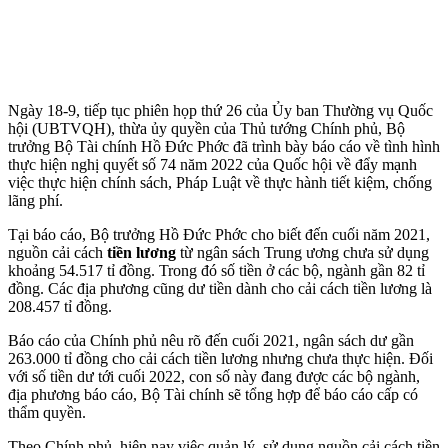
Ngày 18-9, tiếp tục phiên họp thứ 26 của Ủy ban Thường vụ Quốc
hội (UBTVQH), thừa ủy quyền của Thủ tướng Chính phủ, Bộ
trưởng Bộ Tài chính Hồ Đức Phớc đã trình bày báo cáo về tình hình
thực hiện nghị quyết số 74 năm 2022 của Quốc hội về đẩy mạnh
việc thực hiện chính sách, Pháp Luật về thực hành tiết kiệm, chống
lãng phí.
Tại báo cáo, Bộ trưởng Hồ Đức Phớc cho biết đến cuối năm 2021,
nguồn cải cách
tiền lương
từ ngân sách Trung ương chưa sử dụng
khoảng 54.517 tỉ đồng. Trong đó số tiền ở các bộ, ngành gần 82 tỉ
đồng. Các địa phương cũng dư tiền dành cho cải cách tiền lương là
208.457 tỉ đồng.
Báo cáo của Chính phủ nêu rõ đến cuối 2021, ngân sách dư gần
263.000 tỉ đồng cho cải cách tiền lương nhưng chưa thực hiện. Đối
với số tiền dư tới cuối 2022, con số này đang được các bộ ngành,
địa phương báo cáo, Bộ Tài chính sẽ tổng hợp để báo cáo cấp có
thẩm quyền.
Theo Chính phủ, hiện nay việc quản lý, sử dụng nguồn cải cách tiền