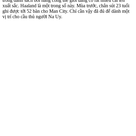
trong danh sách bởi hàng công thế giới đang có rất nhiều cái tên
xuất sắc. Haaland là một trong số này. Mùa trước, chân sút 23 tuổi
ghi được tới 52 bàn cho Man City. Chỉ cần vậy đã đủ để dành một
vị trí cho cầu thủ người Na Uy.