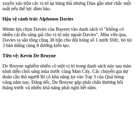
xuyên xáo trộn các vị trí tại hàng thủ nhưng Dias gần như chắc một
suất nếu thể lực đảm bảo.
Hậu vệ cánh trái: Alphonso Davies
90min lựa chọn Davies của Bayern vào danh sách vì "không có
nhiều cái tên sáng giá cho vị trí này ngoài Davies". Mùa vừa qua,
Davies ra sân tổng cộng 38 trận cho đội bóng số 1 nước Đức, bỏ túi
3 bàn thắng cùng 8 đường kiến tạo.
Tiền vệ: Kevin De Bruyne
De Bruyne nghiễm nhiên có một vị trí trong danh sách này sau màn
trình diễn chói sáng mùa trước cùng Man City. Các chuyên gia dự
đoán cầu thủ người Bỉ có khả năng lọt vào Top 3 của Quả bóng
vàng năm nay. Đáng tiếc, De Bruyne gặp phải chấn thương hồi
tháng trước và nhiều khả năng phải nghỉ hết năm.