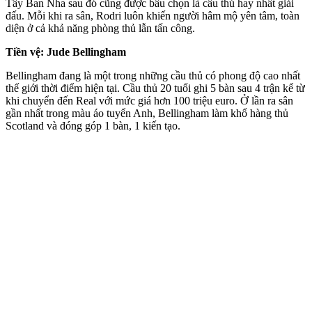
Tây Ban Nha sau đó cũng được bầu chọn là cầu thủ hay nhất giải
đấu. Mỗi khi ra sân, Rodri luôn khiến người hâm mộ yên tâm, toàn
diện ở cả khả năng phòng thủ lẫn tấn công.
Tiền vệ: Jude Bellingham
Bellingham đang là một trong những cầu thủ có phong độ cao nhất
thế giới thời điểm hiện tại. Cầu thủ 20 tuổi ghi 5 bàn sau 4 trận kể từ
khi chuyển đến Real với mức giá hơn 100 triệu euro. Ở lần ra sân
gần nhất trong màu áo tuyển Anh, Bellingham làm khổ hàng thủ
Scotland và đóng góp 1 bàn, 1 kiến tạo.