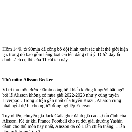
Hôm 14/9, tờ 90min đã công bố đội hình xuất sắc nhất thế giới hiện
tại, trong đó bao gồm hàng loạt cái tên đáng chú ý. Dưới đây là
danh sách cụ thể của 11 cái tên này.
Thủ môn: Alisson Becker
Vị trí thủ môn được 90min công bố khiến không ít người bất ngờ
bởi lẽ Alisson không có mùa giải 2022-2023 như ý cùng tuyển
Liverpool. Trong 2 trận gần nhất của tuyển Brazil, Alisson cũng
phải ngồi dự bị cho người đồng nghiệp Ederson.
Tuy nhiên, chuyên gia Jack Gallagher đánh giá cao sự ổn định của
Alisson. Kể từ khi France Football cho ra đời giải thưởng Yashin
dành cho thủ môn hay nhất, Alisson đã có 1 lần chiến thắng, 1 lần
góp mặt trong Top 3.