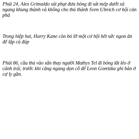
Phút 24, Alex Grimaldo sút phạt đưa bóng đi sát mép dưới xà
ngang khung thành và không cho thủ thành Sven Ulreich cơ hội cản
phá
Trong hiệp hai, Harry Kane còn bỏ lỡ một cơ hội hết sức ngon ăn
để lập cú đúp
Phút 86, cầu thủ vào sân thay người Mathys Tel đi bóng lắt léo ở
cánh trái, trước khi căng ngang dọn cỗ để Leon Goretzka ghi bàn ở
cự ly gần.