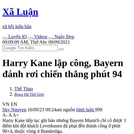
Xã Luận
xã hội luận bàn
Luyện IQ
Videos
Ngày Đẹp
09:09:09 AM, Thứ Abc 09/09/2021
Harry Kane lập công, Bayern
đánh rơi chiến thắng phút 94
Thể Thao
Bóng Đá Thế Giới
VN
EN
Sky Nguyen
16/09/23 09:24am
nguồn
bình luận
999
A-
A
A+
Harry Kane tiếp tục ghi bàn nhưng Bayern Munich chỉ có được 1
điểm khi đội khách Leverkusen đá phạt đền thành công ở phút
90+4, thuộc vòng 4 Bundesliga.