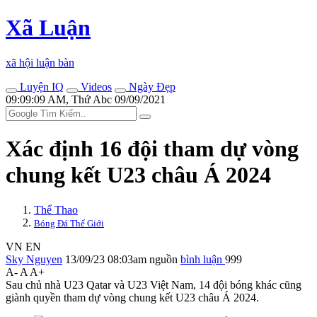
Xã Luận
xã hội luận bàn
Luyện IQ
Videos
Ngày Đẹp
09:09:09 AM, Thứ Abc 09/09/2021
Xác định 16 đội tham dự vòng
chung kết U23 châu Á 2024
Thể Thao
Bóng Đá Thế Giới
VN
EN
Sky Nguyen
13/09/23 08:03am
nguồn
bình luận
999
A-
A
A+
Sau chủ nhà U23 Qatar và U23 Việt Nam, 14 đội bóng khác cũng
giành quyền tham dự vòng chung kết U23 châu Á 2024.