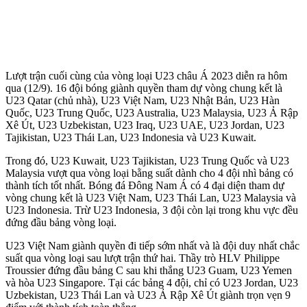
Lượt trận cuối cùng của vòng loại U23 châu Á 2023 diễn ra hôm
qua (12/9). 16 đội bóng giành quyền tham dự vòng chung kết là
U23 Qatar (chủ nhà), U23 Việt Nam, U23 Nhật Bản, U23 Hàn
Quốc, U23 Trung Quốc, U23 Australia, U23 Malaysia, U23 Ả Rập
Xê Út, U23 Uzbekistan, U23 Iraq, U23 UAE, U23 Jordan, U23
Tajikistan, U23 Thái Lan, U23 Indonesia và U23 Kuwait.
Trong đó, U23 Kuwait, U23 Tajikistan, U23 Trung Quốc và U23
Malaysia vượt qua vòng loại bằng suất dành cho 4 đội nhì bảng có
thành tích tốt nhất. Bóng đá Đông Nam Á có 4 đại diện tham dự
vòng chung kết là U23 Việt Nam, U23 Thái Lan, U23 Malaysia và
U23 Indonesia. Trừ U23 Indonesia, 3 đội còn lại trong khu vực đều
đứng đầu bảng vòng loại.
U23 Việt Nam giành quyền đi tiếp sớm nhất và là đội duy nhất chắc
suất qua vòng loại sau lượt trận thứ hai. Thầy trò HLV Philippe
Troussier đứng đầu bảng C sau khi thắng U23 Guam, U23 Yemen
và hòa U23 Singapore. Tại các bảng 4 đội, chỉ có U23 Jordan, U23
Uzbekistan, U23 Thái Lan và U23 Ả Rập Xê Út giành trọn vẹn 9