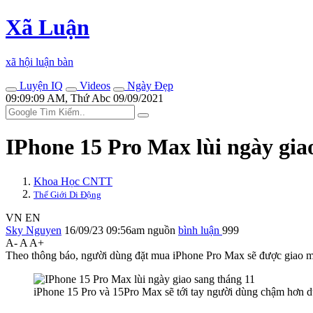
Xã Luận
xã hội luận bàn
Luyện IQ
Videos
Ngày Đẹp
09:09:09 AM, Thứ Abc 09/09/2021
IPhone 15 Pro Max lùi ngày gia
Khoa Học CNTT
Thế Giới Di Động
VN
EN
Sky Nguyen
16/09/23 09:56am
nguồn
bình luận
999
A-
A
A+
Theo thông báo, người dùng đặt mua iPhone Pro Max sẽ được giao má
iPhone 15 Pro và 15Pro Max sẽ tới tay người dùng chậm hơn d