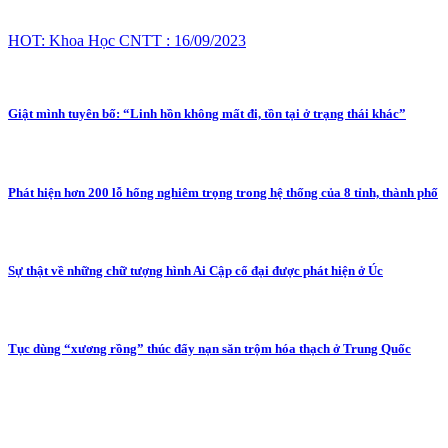
HOT: Khoa Học CNTT : 16/09/2023
Giật mình tuyên bố: “Linh hồn không mất đi, tồn tại ở trạng thái khác”
Phát hiện hơn 200 lỗ hổng nghiêm trọng trong hệ thống của 8 tỉnh, thành phố
Sự thật về những chữ tượng hình Ai Cập cổ đại được phát hiện ở Úc
Tục dùng “xương rồng” thúc đẩy nạn săn trộm hóa thạch ở Trung Quốc