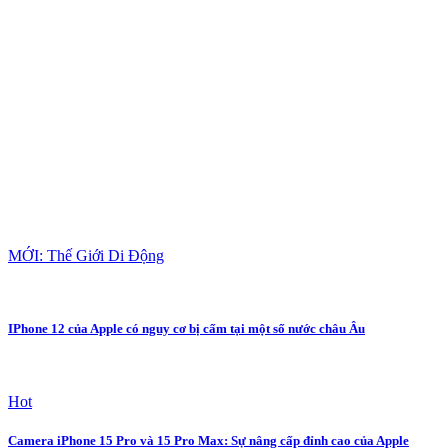
MỚI: Thế Giới Di Động
IPhone 12 của Apple có nguy cơ bị cấm tại một số nước châu Âu
Hot
Camera iPhone 15 Pro và 15 Pro Max: Sự nâng cấp đỉnh cao của Apple