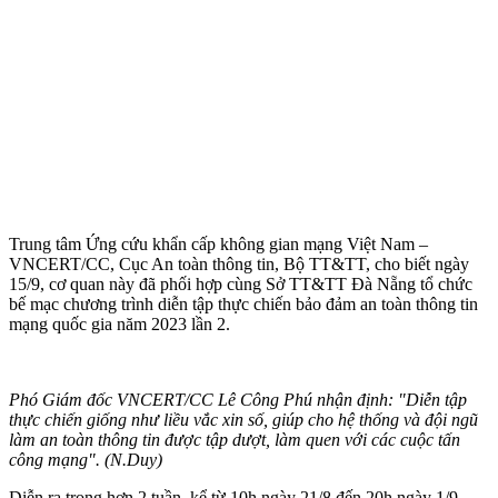
Trung tâm Ứng cứu khẩn cấp không gian mạng Việt Nam –
VNCERT/CC, Cục An toàn thông tin, Bộ TT&TT, cho biết ngày
15/9, cơ quan này đã phối hợp cùng Sở TT&TT Đà Nẵng tổ chức
bế mạc chương trình diễn tập thực chiến bảo đảm an toàn thông tin
mạng quốc gia năm 2023 lần 2.
Phó Giám đốc VNCERT/CC Lê Công Phú nhận định: "Diễn tập
thực chiến giống như liều vắc xin số, giúp cho hệ thống và đội ngũ
làm an toàn thông tin được tập dượt, làm quen với các cuộc tấn
công mạng". (N.Duy)
Diễn ra trong hơn 2 tuần, kể từ 10h ngày 21/8 đến 20h ngày 1/9,