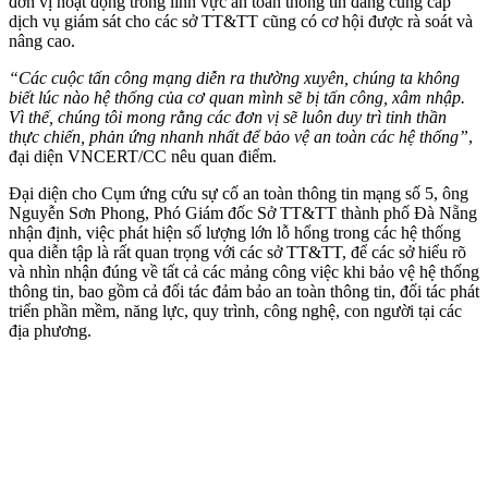
đơn vị hoạt động trong lĩnh vực an toàn thông tin đang cung cấp
dịch vụ giám sát cho các sở TT&TT cũng có cơ hội được rà soát và
nâng cao.
“Các cuộc tấn công mạng diễn ra thường xuyên, chúng ta không
biết lúc nào hệ thống của cơ quan mình sẽ bị tấn công, xâm nhập.
Vì thế, chúng tôi mong rằng các đơn vị sẽ luôn duy trì tinh thần
thực chiến, phản ứng nhanh nhất để bảo vệ an toàn các hệ thống”
,
đại diện VNCERT/CC nêu quan điểm.
Đại diện cho Cụm ứng cứu sự cố an toàn thông tin mạng số 5, ông
Nguyễn Sơn Phong, Phó Giám đốc Sở TT&TT thành phố Đà Nẵng
nhận định, việc phát hiện số lượng lớn lỗ hổng trong các hệ thống
qua diễn tập là rất quan trọng với các sở TT&TT, để các sở hiểu rõ
và nhìn nhận đúng về tất cả các mảng công việc khi bảo vệ hệ thống
thông tin, bao gồm cả đối tác đảm bảo an toàn thông tin, đối tác phát
triển phần mềm, năng lực, quy trình, công nghệ, con người tại các
địa phương.