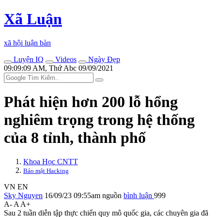
Xã Luận
xã hội luận bàn
Luyện IQ
Videos
Ngày Đẹp
09:09:09 AM, Thứ Abc 09/09/2021
Phát hiện hơn 200 lỗ hổng
nghiêm trọng trong hệ thống
của 8 tỉnh, thành phố
Khoa Học CNTT
Bảo mật Hacking
VN
EN
Sky Nguyen
16/09/23 09:55am
nguồn
bình luận
999
A-
A
A+
Sau 2 tuần diễn tập thực chiến quy mô quốc gia, các chuyên gia đã