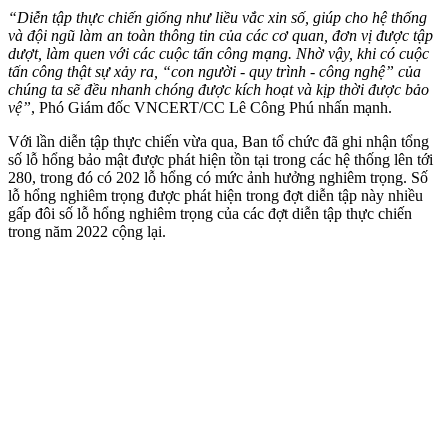
“Diễn tập thực chiến giống như liều vắc xin số, giúp cho hệ thống
và đội ngũ làm an toàn thông tin của các cơ quan, đơn vị được tập
dượt, làm quen với các cuộc tấn công mạng. Nhờ vậy, khi có cuộc
tấn công thật sự xảy ra, “con người - quy trình - công nghệ” của
chúng ta sẽ đều nhanh chóng được kích hoạt và kịp thời được bảo
vệ”
, Phó Giám đốc VNCERT/CC Lê Công Phú nhấn mạnh.
Với lần diễn tập thực chiến vừa qua, Ban tổ chức đã ghi nhận tổng
số lỗ hổng bảo mật được phát hiện tồn tại trong các hệ thống lên tới
280, trong đó có 202 lỗ hổng có mức ảnh hưởng nghiêm trọng. Số
lỗ hổng nghiêm trọng được phát hiện trong đợt diễn tập này nhiều
gấp đôi số lỗ hổng nghiêm trọng của các đợt diễn tập thực chiến
trong năm 2022 cộng lại.