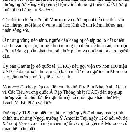
những người sống sót phải vật lộn với tình trạng thiếu chỗ ở, lương
thực, theo hãng tin
Reuters
.
Các đội tìm kiếm cứu hộ Morocco và nước ngoài tiếp tục tiến sâu
vào những ngôi làng ở vùng núi hẻo lánh để tìm kiếm những nạn
nhân sống sót.
Ở những vùng hẻo lánh, người dân đang bị cô lập do lở đất khiến
các lối vào bị chặn, trong khi ở những địa điểm dễ tiếp cận, các đội
cứu trợ đang phân phát lều trại, thực phẩm và nước uống cho người
dân.
Ủy ban Chữ thập đỏ quốc tế (ICRC) kêu gọi viện trợ hơn 100 triệu
USD để đáp ứng “nhu cầu cấp bách nhất” cho người dân Morocco
bao gồm nước, nơi ở, y tế và vệ sinh.
Morocco đã cho phép các đội cứu hộ từ Tây Ban Nha, Anh, Qatar
và Các Tiểu vương quốc Ả Rập Thống nhất (UAE) đến trợ giúp
nhưng vẫn từ chối lời đề nghị từ một số quốc gia khác như Mỹ,
Israel, Ý, Bỉ, Pháp và Đức.
Đức ngày 11-9 cho biết họ không nghĩ quyết định này mang tính
chính trị, nhưng Ngoại trưởng Ý Antonio Taji ngày 12-9 nói với đài
Rtl
rằng Morocco chỉ nhận viện trợ từ các quốc gia mà Morocco có
quan hệ thân thiết.