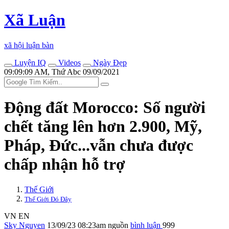
Xã Luận
xã hội luận bàn
Luyện IQ
Videos
Ngày Đẹp
09:09:09 AM, Thứ Abc 09/09/2021
Động đất Morocco: Số người
chết tăng lên hơn 2.900, Mỹ,
Pháp, Đức...vẫn chưa được
chấp nhận hỗ trợ
Thế Giới
Thế Giới Đó Đây
VN
EN
Sky Nguyen
13/09/23 08:23am
nguồn
bình luận
999