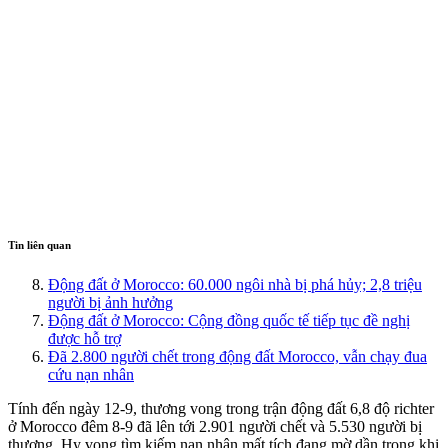
Tin liên quan
Động đất ở Morocco: 60.000 ngôi nhà bị phá hủy; 2,8 triệu
người bị ảnh hưởng
Động đất ở Morocco: Cộng đồng quốc tế tiếp tục đề nghị
được hỗ trợ
Đã 2.800 người chết trong động đất Morocco, vẫn chạy đua
cứu nạn nhân
Tính đến ngày 12-9, thương vong trong trận động đất 6,8 độ richter
ở Morocco đêm 8-9 đã lên tới 2.901 người chết và 5.530 người bị
thương. Hy vọng tìm kiếm nạn nhân mất tích đang mờ dần trong khi