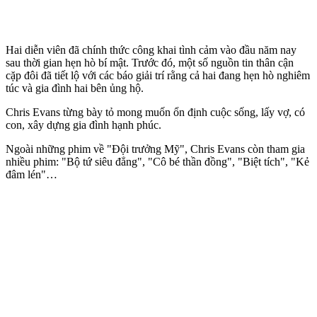
Hai diễn viên đã chính thức công khai tình cảm vào đầu năm nay
sau thời gian hẹn hò bí mật. Trước đó, một số nguồn tin thân cận
cặp đôi đã tiết lộ với các báo giải trí rằng cả hai đang hẹn hò nghiêm
túc và gia đình hai bên ủng hộ.
Chris Evans từng bày tỏ mong muốn ổn định cuộc sống, lấy vợ, có
con, xây dựng gia đình hạnh phúc.
Ngoài những phim về "Đội trưởng Mỹ", Chris Evans còn tham gia
nhiều phim: "Bộ tứ siêu đẳng", "Cô bé thần đồng", "Biệt tích", "Kẻ
đâm lén"…