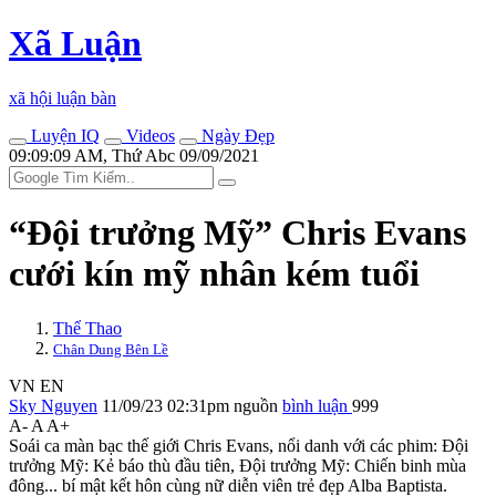
Xã Luận
xã hội luận bàn
Luyện IQ
Videos
Ngày Đẹp
09:09:09 AM, Thứ Abc 09/09/2021
“Đội trưởng Mỹ” Chris Evans
cưới kín mỹ nhân kém tuổi
Thể Thao
Chân Dung Bên Lề
VN
EN
Sky Nguyen
11/09/23 02:31pm
nguồn
bình luận
999
A-
A
A+
Soái ca màn bạc thế giới Chris Evans, nổi danh với các phim: Đội
trưởng Mỹ: Kẻ báo thù đầu tiên, Đội trưởng Mỹ: Chiến binh mùa
đông... bí mật kết hôn cùng nữ diễn viên trẻ đẹp Alba Baptista.