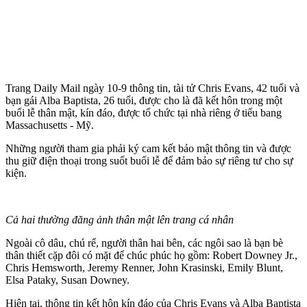
Trang Daily Mail ngày 10-9 thông tin, tài tử Chris Evans, 42 tuổi và
bạn gái Alba Baptista, 26 tuổi, được cho là đã kết hôn trong một
buổi lễ thân mật, kín đáo, được tổ chức tại nhà riêng ở tiểu bang
Massachusetts - Mỹ.
Những người tham gia phải ký cam kết bảo mật thông tin và được
thu giữ điện thoại trong suốt buổi lễ để đảm bảo sự riêng tư cho sự
kiện.
Cả hai thường đăng ảnh thân mật lên trang cá nhân
Ngoài cô dâu, chú rể, người thân hai bên, các ngôi sao là bạn bè
thân thiết cặp đôi có mặt để chúc phúc họ gồm: Robert Downey Jr.,
Chris Hemsworth, Jeremy Renner, John Krasinski, Emily Blunt,
Elsa Pataky, Susan Downey.
Hiện tại, thông tin kết hôn kín đáo của Chris Evans và Alba Baptista