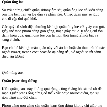
Quần ống loe
So với những chiếc quần skinny ôm sát, quần ống loe có kiểu dáng
ôm nhẹ bên trên và loe dần về phần gấu. Chiếc quần này sẽ giúp
che đi cặp đùi quá khổ.
Các quý cô sành điệu thường kết hợp quần ống loe với giày cao gót,
giày thể thao phom dáng gọn gàng, hoặc giày mule. Không chỉ tôn
dáng hiệu quả, quần ống loe còn là món thời trang rất nổi bật và
sang chảnh.
Bạn có thể kết hợp mẫu quần này với áo len hoặc áo thun, rồi khoác
ngoài blazer, trench coat hoặc áo dạ dáng dài, vẻ ngoài sẽ rất sành
điệu, ấn tượng
Quần ống loe.
Quần jeans ống đứng
Kiểu quần jeans này không quá rộng, cũng chẳng bó sát mà rất dễ
mặc. Quần jeans ống đứng có thể khắc phục nhược điểm, tạo sự
gọn gàng cho đôi chân.
Phom dáng gọn gàng của quần jeans ống đứng không chỉ giúp thu