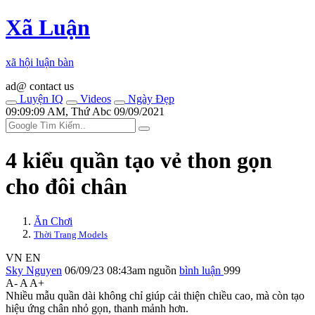
Xã Luận
xã hội luận bàn
ad@ contact us
Luyện IQ
Videos
Ngày Đẹp
09:09:09 AM, Thứ Abc 09/09/2021
4 kiểu quần tạo vẻ thon gọn
cho đôi chân
Ăn Chơi
Thời Trang Models
VN
EN
Sky Nguyen
06/09/23 08:43am
nguồn
bình luận
999
A-
A
A+
Nhiều mẫu quần dài không chỉ giúp cải thiện chiều cao, mà còn tạo
hiệu ứng chân nhỏ gọn, thanh mảnh hơn.