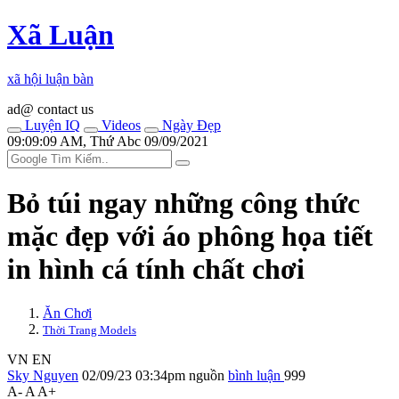
Xã Luận
xã hội luận bàn
ad@ contact us
Luyện IQ
Videos
Ngày Đẹp
09:09:09 AM, Thứ Abc 09/09/2021
Bỏ túi ngay những công thức
mặc đẹp với áo phông họa tiết
in hình cá tính chất chơi
Ăn Chơi
Thời Trang Models
VN
EN
Sky Nguyen
02/09/23 03:34pm
nguồn
bình luận
999
A-
A
A+