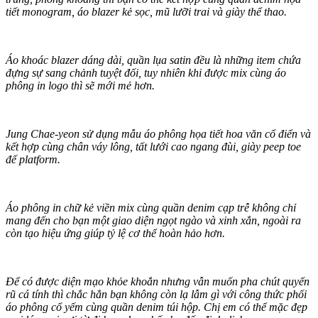
tiết monogram, áo blazer kẻ sọc, mũ lưỡi trai và giày thể thao.
Áo khoác blazer dáng dài, quần lụa satin đều là những item chứa
đựng sự sang chảnh tuyệt đối, tuy nhiên khi được mix cùng áo
phông in logo thì sẽ mới mẻ hơn.
Jung Chae-yeon sử dụng mẫu áo phông họa tiết hoa văn cổ điển và
kết hợp cùng chân váy lông, tất lưới cao ngang đùi, giày peep toe
đế platform.
Áo phông in chữ kẻ viền mix cùng quần denim cạp trễ không chỉ
mang đến cho bạn một giao diện ngọt ngào và xinh xắn, ngoài ra
còn tạo hiệu ứng giúp tỷ lệ c‌ơ th‌ể hoàn hảo hơn.
Để có được diện mạo khỏe khoắn nhưng vẫn muốn pha chút quyến
rũ cá tính thì chắc hẳn bạn không còn lạ lẫm gì với công thức phối
áo phông cổ yếm cùng quần denim túi hộp. Chị em có thể mặc đẹp