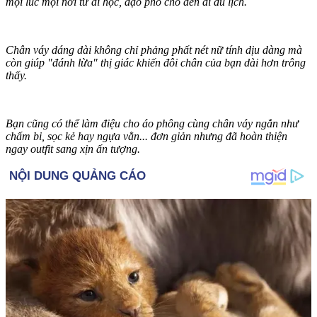
mọi lúc mọi nơi từ đi học, dạo phố cho đến đi du lịch.
Chân váy dáng dài không chỉ phảng phất nét nữ tính dịu dàng mà
còn giúp "đánh lừa" thị giác khiến đôi chân của bạn dài hơn trông
thấy.
Bạn cũng có thể làm điệu cho áo phông cùng chân váy ngắn như
chấm bi, sọc kẻ hay ngựa vằn... đơn giản nhưng đã hoàn thiện
ngay outfit sang xịn ấn tượng.