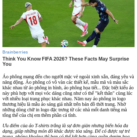
Áo phông mang đến cho người mặc vẻ ngoài xinh xắn, đáng yêu và
năng động. Áo phông có vô vàn các thiết kế, mẫu mã và màu sắc
khác nhau từ áo phông in hình, áo phông họa tiết... Đặc biệt kiểu áo
này phù hợp với mọi vóc dáng cũng như có thể "kết thân" cùng lúc
với nhiều loại trang phục khác nhau. Năm nay áo phông in logo
thương hiệu là mẫu áo sáng giá nhất trên bản đồ thời trang. Nhờ
những dòng chữ in logo đặc trưng từ các nhà mốt danh tiếng mà
tổng thể của chị em thêm phần cá tính.
Ưu điểm của áo T-shirts trắng là sự đơn giản nhưng biến hóa đa
dạng, giúp những món đồ khác được tỏa sáng. Để có được sự trẻ
trung, phóng khoáng thì bạn có thể kết hợp cùng quần denim họa