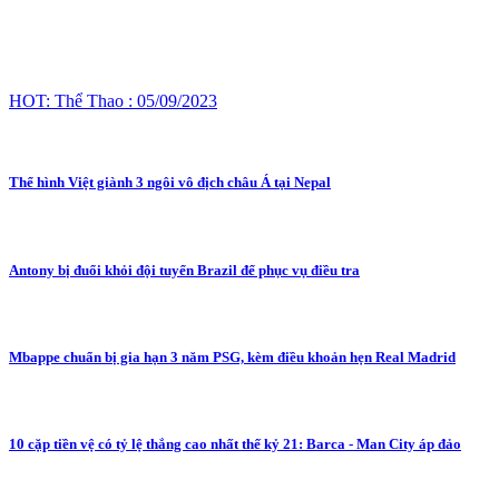
HOT: Thể Thao : 05/09/2023
Thể hình Việt giành 3 ngôi vô địch châu Á tại Nepal
Antony bị đuổi khỏi đội tuyển Brazil để phục vụ điều tra
Mbappe chuẩn bị gia hạn 3 năm PSG, kèm điều khoản hẹn Real Madrid
10 cặp tiền vệ có tỷ lệ thắng cao nhất thế kỷ 21: Barca - Man City áp đảo