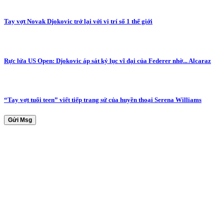
Tay vợt Novak Djokovic trở lại với vị trí số 1 thế giới
Rực lửa US Open: Djokovic áp sát kỷ lục vĩ đại của Federer nhờ... Alcaraz
“Tay vợt tuổi teen” viết tiếp trang sử của huyền thoại Serena Williams
Gửi Msg