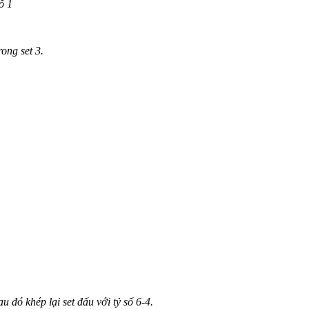
ố 1
rong set 3.
u đó khép lại set đấu với tỷ số 6-4.