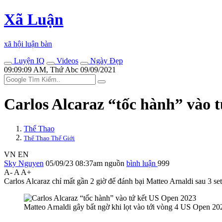
Xã Luận
xã hội luận bàn
Luyện IQ
Videos
Ngày Đẹp
09:09:09 AM, Thứ Abc 09/09/2021
Carlos Alcaraz “tốc hành” vào 
Thể Thao
Thể Thao Thế Giới
VN
EN
Sky Nguyen
05/09/23 08:37am
nguồn
bình luận
999
A-
A
A+
Carlos Alcaraz chỉ mất gần 2 giờ để đánh bại Matteo Arnaldi sau 3 se
Matteo Arnaldi gây bất ngờ khi lọt vào tới vòng 4 US Open 20