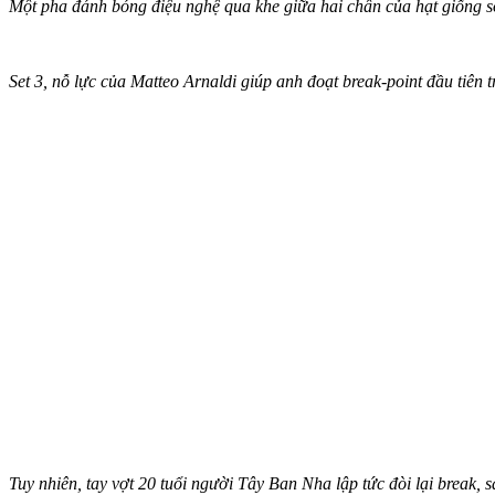
Một pha đánh bóng điệu nghệ qua khe giữa hai chân của hạt giống s
Set 3, nỗ lực của Matteo Arnaldi giúp anh đoạt break-point đầu tiên t
Tuy nhiên, tay vợt 20 tuổi người Tây Ban Nha lập tức đòi lại break, sa