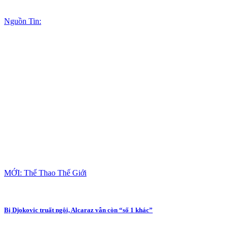
Nguồn Tin:
MỚI: Thể Thao Thế Giới
Bị Djokovic truất ngôi, Alcaraz vẫn còn “số 1 khác”