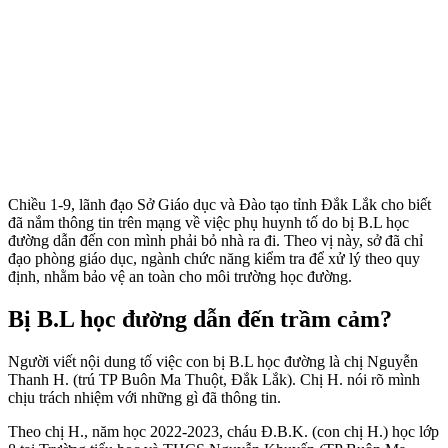
Chiều 1-9, lãnh đạo Sở Giáo dục và Đào tạo tỉnh Đắk Lắk cho biết
đã nắm thông tin trên mạng về việc phụ huynh tố do bị B.L học
đường dẫn đến con mình phải bỏ nhà ra đi. Theo vị này, sở đã chỉ
đạo phòng giáo dục, ngành chức năng kiểm tra để xử lý theo quy
định, nhằm bảo vệ an toàn cho môi trường học đường.
Bị B.L học đường dẫn đến trầm cảm?
Người viết nội dung tố việc con bị B.L học đường là chị Nguyễn
Thanh H. (trú TP Buôn Ma Thuột, Đắk Lắk). Chị H. nói rõ mình
chịu trách nhiệm với những gì đã thông tin.
Theo chị H., năm học 2022-2023, cháu Đ.B.K. (con chị H.) học lớp