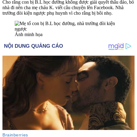
Cho rằng con bị B.L học đường không được giải quyết thấu đáo, bỏ
nhà đi nên cha mẹ cháu K. viết câu chuyện lên Facebook. Nhà
trường đòi kiện ngược phụ huynh vì cho rằng bị bôi nhọ.
Ảnh minh họa