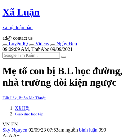
Xã Luận
xã hội luận bàn
ad@ contact us
Luyện IQ
Videos
Ngày Đẹp
09:09:09 AM, Thứ Abc 09/09/2021
Mẹ tố con bị B.L học đường,
nhà trường đòi kiện ngược
Đắk Lắk, Buôn Ma Thuột
Xã Hội
Giáo dục học tập
VN
EN
Sky Nguyen
02/09/23 07:53am
nguồn
bình luận
999
A-
A
A+