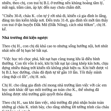
nhiên, theo chị, con trai bị B.L ở trường nên khủng hoảng tâm lý,
mất ngủ, trầm cảm, áp lực đến nay chưa chấm dứt.
"Chiều 30-8, cháu K. còn tự ý rời nhà đi, khiến cả gia đình lo lắng,
đăng tin tìm kiếm khắp nơi. Đến trưa 31-8, gia đình tôi mới tìm thấy
con trai ở tận huyện Đắk Mil (Đắk Nông), cách nhà 60km", chị H.
kể.
Nhà trường đòi kiện ngược
Theo chị H., con chị dù khá cao to nhưng sống hướng nội, hơi nhút
nhát nên dễ bị bạn bè bắt nạt.
"Việc học trò chọc phá, bắt nạt bạn cùng trang lứa là điều bình
thường. Con tôi vốn ít nói, khi bị bắt nạt lại càng khép kín hơn, chịu
đựng nhiều tháng trời khiến tôi không phát hiện ra. Khi biết được vì
bị B.L học đường, cháu đã định t‌ּự t‌ּử gần 10 lần. Tôi thấy mình
cũng thật có lỗi", chị H. nói.
Chị H. cho rằng gia đình chỉ mong nhà trường làm việc với các em
học sinh khác để tạo môi trường an toàn cho K., thế nhưng đã
không được nhà trường giải quyết thỏa đáng.
Theo chị H., sau khi làm việc, nhà trường đã phủ nhận hoàn toàn
những gì cháu K. trình bày, cho rằng những lời tường trình của cháu