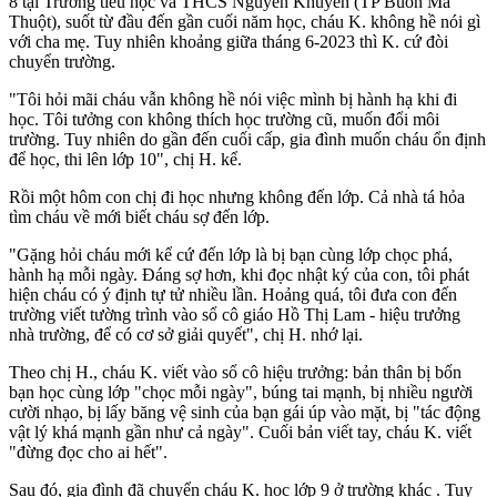
8 tại Trường tiểu học và THCS Nguyễn Khuyến (TP Buôn Ma
Thuột), suốt từ đầu đến gần cuối năm học, cháu K. không hề nói gì
với cha mẹ. Tuy nhiên khoảng giữa tháng 6-2023 thì K. cứ đòi
chuyển trường.
"Tôi hỏi mãi cháu vẫn không hề nói việc mình bị hành hạ khi đi
học. Tôi tưởng con không thích học trường cũ, muốn đổi môi
trường. Tuy nhiên do gần đến cuối cấp, gia đình muốn cháu ổn định
để học, thi lên lớp 10", chị H. kể.
Rồi một hôm con chị đi học nhưng không đến lớp. Cả nhà tá hỏa
tìm cháu về mới biết cháu sợ đến lớp.
"Gặng hỏi cháu mới kể cứ đến lớp là bị bạn cùng lớp chọc phá,
hành hạ mỗi ngày. Đáng sợ hơn, khi đọc nhật ký của con, tôi phát
hiện cháu có ý định t‌ּự t‌ּử nhiều lần. Hoảng quá, tôi đưa con đến
trường viết tường trình vào sổ cô giáo Hồ Thị Lam - hiệu trưởng
nhà trường, để có cơ sở giải quyết", chị H. nhớ lại.
Theo chị H., cháu K. viết vào sổ cô hiệu trưởng: bản thân bị bốn
bạn học cùng lớp "chọc mỗi ngày", búng tai mạnh, bị nhiều người
cười nhạo, bị lấy băng vệ sinh của bạn gái úp vào mặt, bị "tác động
vật lý khá mạnh gần như cả ngày". Cuối bản viết tay, cháu K. viết
"đừng đọc cho ai hết".
Sau đó, gia đình đã chuyển cháu K. học lớp 9 ở trường khác . Tuy