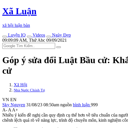
Xã Luận
xã hội luận bàn
Luyện IQ
Videos
Ngày Đẹp
09:09:09 AM, Thứ Abc 09/09/2021
Góp ý sửa đổi Luật Bầu cử: Khắ
cử
Xã Hội
Nhà Nước Chính Trị
VN
EN
Sky Nguyen
31/08/23 08:50am
nguồn
bình luận
999
A-
A
A+
Nhiều ý kiến đề nghị cần quy định cụ thể hơn về tiêu chuẩn của người
chênh lệch quá rõ về năng lực, trình độ chuyên môn, kinh nghiệm cô