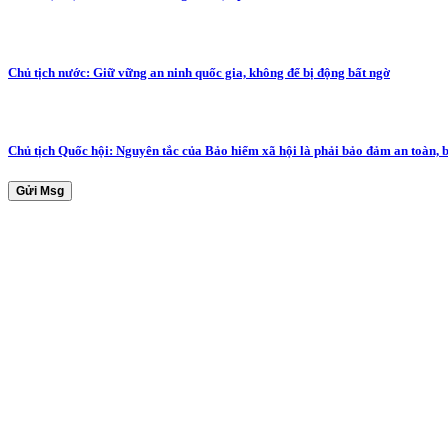
Chủ tịch nước: Giữ vững an ninh quốc gia, không để bị động bất ngờ
Chủ tịch Quốc hội: Nguyên tắc của Bảo hiểm xã hội là phải bảo đảm an toàn, 
Gửi Msg