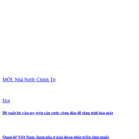
MỚI: Nhà Nước Chính Trị
Hot
Đề xuất bỏ vân tay trên căn cước công dân để tăng tính bảo mật
Quan hệ Việt Nam-Australia ở giai đoạn phát triển chín muồi