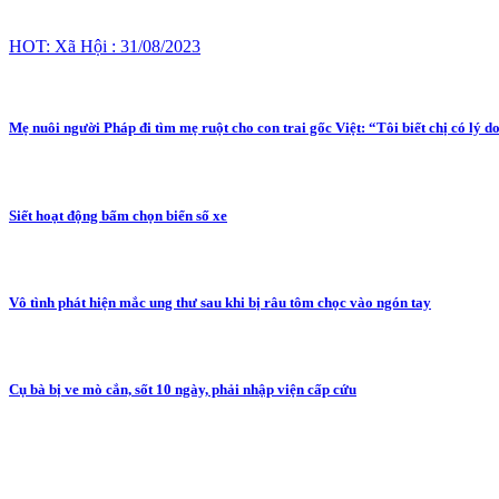
HOT: Xã Hội : 31/08/2023
Mẹ nuôi người Pháp đi tìm mẹ ruột cho con trai gốc Việt: “Tôi biết chị có lý do
Siết hoạt động bấm chọn biển số xe
Vô tình phát hiện mắc ung thư sau khi bị râu tôm chọc vào ngón tay
Cụ bà bị ve mò cắn, sốt 10 ngày, phải nhập viện cấp cứu