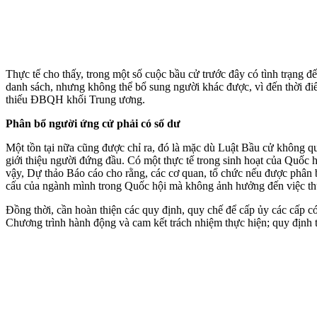
Thực tế cho thấy, trong một số cuộc bầu cử trước đây có tình trạng 
danh sách, nhưng không thể bổ sung người khác được, vì đến thời điể
thiếu ĐBQH khối Trung ương.
Phân bổ người ứng cử phải có số dư
Một tồn tại nữa cũng được chỉ ra, đó là mặc dù Luật Bầu cử không qu
giới thiệu người đứng đầu. Có một thực tế trong sinh hoạt của Quốc
vậy, Dự thảo Báo cáo cho rằng, các cơ quan, tổ chức nếu được phân 
cấu của ngành mình trong Quốc hội mà không ảnh hưởng đến việc th
Đồng thời, cần hoàn thiện các quy định, quy chế để cấp ủy các cấp có
Chương trình hành động và cam kết trách nhiệm thực hiện; quy định tr