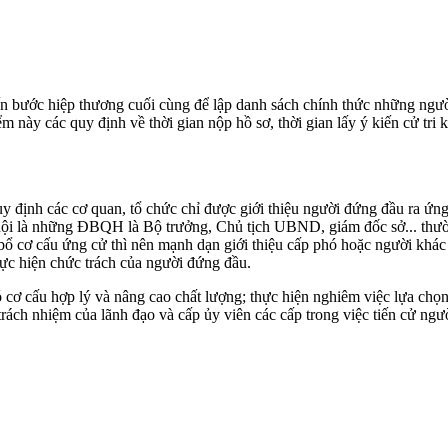
đến bước hiệp thương cuối cùng để lập danh sách chính thức những ngư
m này các quy định về thời gian nộp hồ sơ, thời gian lấy ý kiến cử tri
y định các cơ quan, tổ chức chỉ được giới thiệu người đứng đầu ra ứng
 hội là những ĐBQH là Bộ trưởng, Chủ tịch UBND, giám đốc sở... thườn
bổ cơ cấu ứng cử thì nên mạnh dạn giới thiệu cấp phó hoặc người khác
ực hiện chức trách của người đứng đầu.
 cơ cấu hợp lý và nâng cao chất lượng; thực hiện nghiêm việc lựa chọn
ách nhiệm của lãnh đạo và cấp ủy viên các cấp trong việc tiến cử người