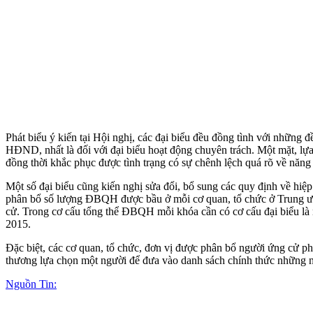
Phát biểu ý kiến tại Hội nghị, các đại biểu đều đồng tình với những
HĐND, nhất là đối với đại biểu hoạt động chuyên trách. Một mặt, lự
đồng thời khắc phục được tình trạng có sự chênh lệch quá rõ về năn
Một số đại biểu cũng kiến nghị sửa đổi, bổ sung các quy định về hi
phân bổ số lượng ĐBQH được bầu ở mỗi cơ quan, tổ chức ở Trung ươn
cử. Trong cơ cấu tổng thể ĐBQH mỗi khóa cần có cơ cấu đại biểu là n
2015.
Đặc biệt, các cơ quan, tổ chức, đơn vị được phân bổ người ứng cử phải
thương lựa chọn một người để đưa vào danh sách chính thức những 
Nguồn Tin: