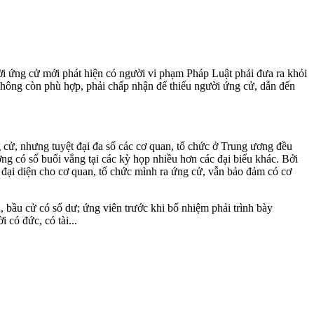
ời ứng cử mới phát hiện có người vi phạm Pháp Luật phải đưa ra khỏi
 không còn phù hợp, phải chấp nhận để thiếu người ứng cử, dẫn đến
 cử, nhưng tuyệt đại đa số các cơ quan, tổ chức ở Trung ương đều
g có số buổi vắng tại các kỳ họp nhiều hơn các đại biểu khác. Bởi
 đại diện cho cơ quan, tổ chức mình ra ứng cử, vẫn bảo đảm có cơ
, bầu cử có số dư; ứng viên trước khi bổ nhiệm phải trình bày
 có đức, có tài...