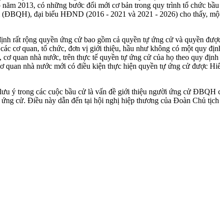
năm 2013, có những bước đổi mới cơ bản trong quy trình tổ chức bầu c
hội (ĐBQH), đại biểu HĐND (2016 - 2021 và 2021 - 2026) cho thấy, mộ
ịnh rất rộng quyền ứng cử bao gồm cả quyền tự ứng cử và quyền được c
ác cơ quan, tổ chức, đơn vị giới thiệu, hầu như không có một quy địn
ội, cơ quan nhà nước, trên thực tế quyền tự ứng cử của họ theo quy đị
 cơ quan nhà nước mới có điều kiện thực hiện quyền tự ứng cử được Hi
ưu ý trong các cuộc bầu cử là vấn đề giới thiệu người ứng cử ĐBQH củ
ời ứng cử. Điều này dẫn đến tại hội nghị hiệp thương của Đoàn Chủ 