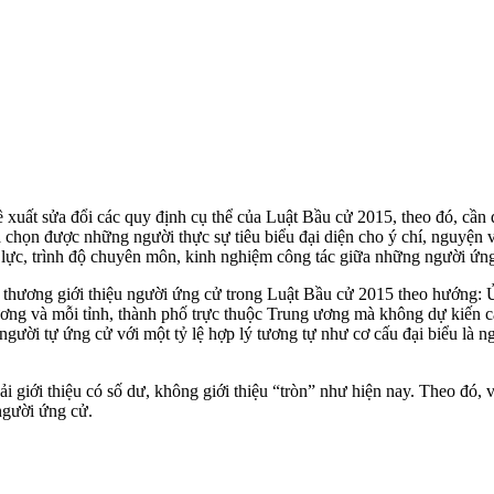
 đề xuất sửa đổi các quy định cụ thể của Luật Bầu cử 2015, theo đó, c
a chọn được những người thực sự tiêu biểu đại diện cho ý chí, nguyện
g lực, trình độ chuyên môn, kinh nghiệm công tác giữa những người ứn
ệp thương giới thiệu người ứng cử trong Luật Bầu cử 2015 theo hướng:
g và mỗi tỉnh, thành phố trực thuộc Trung ương mà không dự kiến cả
gười tự ứng cử với một tỷ lệ hợp lý tương tự như cơ cấu đại biểu là n
 giới thiệu có số dư, không giới thiệu “tròn” như hiện nay. Theo đó, v
người ứng cử.