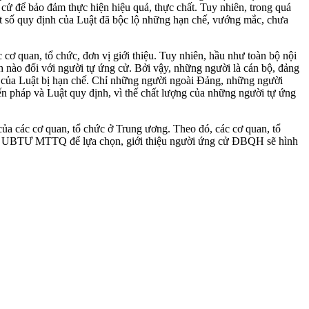
ử để bảo đảm thực hiện hiệu quả, thực chất. Tuy nhiên, trong quá
t số quy định của Luật đã bộc lộ những hạn chế, vướng mắc, chưa
ơ quan, tổ chức, đơn vị giới thiệu. Tuy nhiên, hầu như toàn bộ nội
h nào đối với người tự ứng cử. Bởi vậy, những người là cán bộ, đảng
nh của Luật bị hạn chế. Chỉ những người ngoài Đảng, những người
ến pháp và Luật quy định, vì thế chất lượng của những người tự ứng
a các cơ quan, tổ chức ở Trung ương. Theo đó, các cơ quan, tổ
tịch UBTƯ MTTQ để lựa chọn, giới thiệu người ứng cử ĐBQH sẽ hình