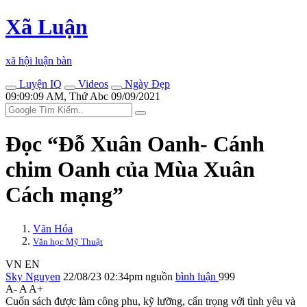
Xã Luận
xã hội luận bàn
Luyện IQ
Videos
Ngày Đẹp
09:09:09 AM, Thứ Abc 09/09/2021
Đọc “Đỗ Xuân Oanh- Cánh
chim Oanh của Mùa Xuân
Cách mạng”
Văn Hóa
Văn học Mỹ Thuật
VN
EN
Sky Nguyen
22/08/23 02:34pm
nguồn
bình luận
999
A-
A
A+
Cuốn sách được làm công phu, kỹ lưỡng, cẩn trọng với tình yêu và