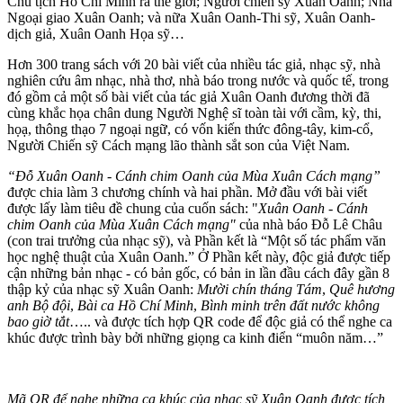
Chủ tịch Hồ Chí Minh ra thế giới; Người chiến sỹ Xuân Oanh; Nhà
Ngoại giao Xuân Oanh; và nữa Xuân Oanh-Thi sỹ, Xuân Oanh-
dịch giả, Xuân Oanh Họa sỹ…
Hơn 300 trang sách với 20 bài viết của nhiều tác giả, nhạc sỹ, nhà
nghiên cứu âm nhạc, nhà thơ, nhà báo trong nước và quốc tế, trong
đó gồm cả một số bài viết của tác giả Xuân Oanh đương thời đã
cùng khắc họa chân dung Người Nghệ sĩ toàn tài với cầm, kỳ, thi,
họạ, thông thạo 7 ngoại ngữ, có vốn kiến thức đông-tây, kim-cổ,
Người Chiến sỹ Cách mạng lão thành sắt son của Việt Nam.
“Đỗ Xuân Oanh - Cánh chim Oanh của Mùa Xuân Cách mạng”
được chia làm 3 chương chính và hai phần. Mở đầu với bài viết
được lấy làm tiêu đề chung của cuốn sách: "
Xuân Oanh - Cánh
chim Oanh của Mùa Xuân Cách mạng"
của nhà báo Đỗ Lê Châu
(con trai trưởng của nhạc sỹ), và Phần kết là “Một số tác phẩm văn
học nghệ thuật của Xuân Oanh.” Ở Phần kết này, độc giả được tiếp
cận những bản nhạc - có bản gốc, có bản in lần đầu cách đây gần 8
thập kỷ của nhạc sỹ Xuân Oanh:
Mười chín tháng Tám
,
Quê hương
anh Bộ đội
,
Bài ca Hồ Chí Minh
,
Bình minh trên đất nước không
bao giờ tắt
….. và được tích hợp QR code để độc giả có thể nghe ca
khúc được trình bày bởi những giọng ca kinh điển “muôn năm…”
Mã QR để nghe những ca khúc của nhạc sỹ Xuân Oanh được tích