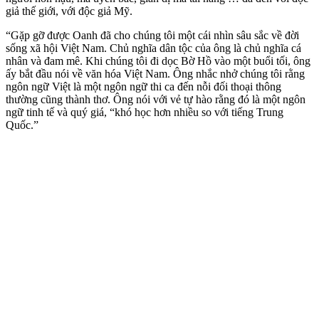
giả thế giới, với độc giả Mỹ.
“Gặp gỡ được Oanh đã cho chúng tôi một cái nhìn sâu sắc về đời
sống xã hội Việt Nam. Chủ nghĩa dân tộc của ông là chủ nghĩa cá
nhân và đam mê. Khi chúng tôi đi dọc Bờ Hồ vào một buổi tối, ông
ấy bắt đầu nói về văn hóa Việt Nam. Ông nhắc nhở chúng tôi rằng
ngôn ngữ Việt là một ngôn ngữ thi ca đến nỗi đối thoại thông
thường cũng thành thơ. Ông nói với vẻ tự hào rằng đó là một ngôn
ngữ tinh tế và quý giá, “khó học hơn nhiều so với tiếng Trung
Quốc.”