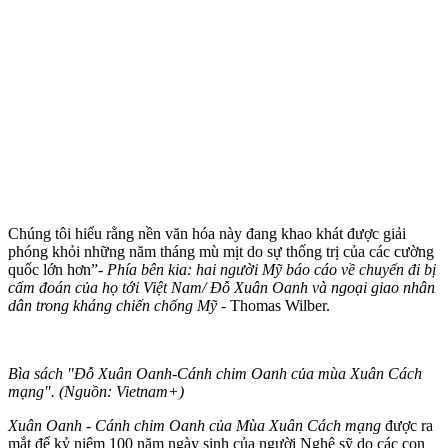
Chúng tôi hiểu rằng nền văn hóa này đang khao khát được giải
phóng khỏi những năm tháng mù mịt do sự thống trị của các cường
quốc lớn hơn”-
Phía bên kia: hai người Mỹ báo cáo về chuyến đi bị
cấm đoán của họ tới Việt Nam/ Đỗ Xuân Oanh và ngoại giao nhân
dân trong kháng chiến chống Mỹ -
Thomas Wilber.
Bìa sách "Đỗ Xuân Oanh-Cánh chim Oanh của mùa Xuân Cách
mạng". (Nguồn: Vietnam+)
Xuân Oanh - Cánh chim Oanh của Mùa Xuân Cách mạng
được ra
mắt để kỷ niệm 100 năm ngày sinh của người Nghệ sỹ do các con