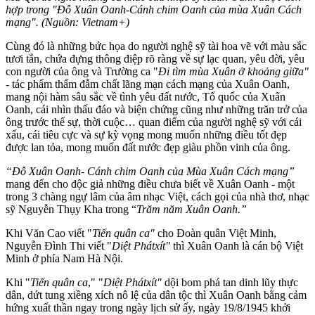
hợp trong "Đỗ Xuân Oanh-Cánh chim Oanh của mùa Xuân Cách
mạng". (Nguồn: Vietnam+)
Cùng đó là những bức họa do người nghệ sỹ tài hoa vẽ với màu sắc
tươi tắn, chứa đựng thông điệp rõ ràng về sự lạc quan, yêu đời, yêu
con người của ông và Trường ca "
Đi tìm mùa Xuân ở khoảng giữa"
- tác phẩm thấm đẫm chất lãng mạn cách mạng của Xuân Oanh,
mang nội hàm sâu sắc về tình yêu đất nước, Tổ quốc của Xuân
Oanh, cái nhìn thấu đáo và biện chứng cũng như những trăn trở của
ông trước thế sự, thời cuộc… quan điểm của người nghệ sỹ với cái
xấu, cái tiêu cực và sự kỳ vọng mong muốn những điều tốt đẹp
được lan tỏa, mong muốn đất nước đẹp giàu phồn vinh của ông.
“Đỗ Xuân Oanh- Cánh chim Oanh của Mùa Xuân Cách mạng”
mang đến cho độc giả những điều chưa biết về Xuân Oanh - một
trong 3 chàng ngự lâm của âm nhạc Việt, cách gọi của nhà thơ, nhạc
sỹ Nguyễn Thụy Kha trong “
Trăm năm Xuân Oanh.”
Khi Văn Cao viết "
Tiến quân ca"
cho Đoàn quân Việt Minh,
Nguyễn Đình Thi viết "
Diệt Phátxít"
thì Xuân Oanh là cán bộ Việt
Minh ở phía Nam Hà Nội.
Khi "
Tiến quân ca
," "
Diệt Phátxít"
dội bom phá tan dinh lũy thực
dân, dứt tung xiềng xích n‌ô l‌ệ của dân tộc thì Xuân Oanh bằng cảm
hứng xuất thần ngay trong ngày lịch sử ấy, ngày 19/8/1945 khởi