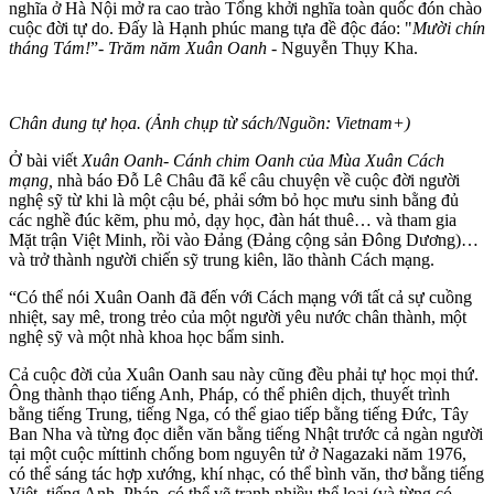
nghĩa ở Hà Nội mở ra cao trào Tổng khởi nghĩa toàn quốc đón chào
cuộc đời tự do. Đấy là Hạnh phúc mang tựa đề độc đáo: "
Mười chín
tháng Tám!
”-
Trăm năm Xuân Oanh -
Nguyễn Thụy Kha.
Chân dung tự họa. (Ảnh chụp từ sách/Nguồn: Vietnam+)
Ở bài viết
Xuân Oanh- Cánh chim Oanh của Mùa Xuân Cách
mạng,
nhà báo Đỗ Lê Châu đã kể câu chuyện về cuộc đời người
nghệ sỹ từ khi là một cậu bé, phải sớm bỏ học mưu sinh bằng đủ
các nghề đúc kẽm, phu mỏ, dạy học, đàn hát thuê… và tham gia
Mặt trận Việt Minh, rồi vào Đảng (Đảng cộn‌g sả‌n Đông Dương)…
và trở thành người chiến sỹ trung kiên, lão thành Cách mạng.
“Có thể nói Xuân Oanh đã đến với Cách mạng với tất cả sự cuồng
nhiệt, say mê, trong trẻo của một người yêu nước chân thành, một
nghệ sỹ và một nhà khoa học bẩm sinh.
Cả cuộc đời của Xuân Oanh sau này cũng đều phải tự học mọi thứ.
Ông thành thạo tiếng Anh, Pháp, có thể phiên dịch, thuyết trình
bằng tiếng Trung, tiếng Nga, có thể giao tiếp bằng tiếng Đức, Tây
Ban Nha và từng đọc diễn văn bằng tiếng Nhật trước cả ngàn người
tại một cuộc míttinh chống bom nguyên tử ở Nagazaki năm 1976,
có thể sáng tác hợp xướng, khí nhạc, có thể bình văn, thơ bằng tiếng
Việt, tiếng Anh, Pháp, có thể vẽ tranh nhiều thể loại (và từng có