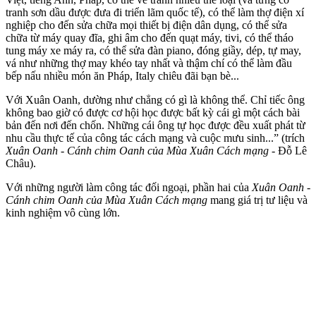
tranh sơn dầu được đưa đi triển lãm quốc tế), có thể làm thợ điện xí
nghiệp cho đến sửa chữa mọi thiết bị điện dân dụng, có thể sửa
chữa từ máy quay đĩa, ghi âm cho đến quạt máy, tivi, có thể tháo
tung máy xe máy ra, có thể sửa đàn piano, đóng giầy, dép, tự may,
vá như những thợ may khéo tay nhất và thậm chí có thể làm đầu
bếp nấu nhiều món ăn Pháp, Italy chiêu đãi bạn bè...
Với Xuân Oanh, dường như chẳng có gì là không thể. Chỉ tiếc ông
không bao giờ có được cơ hội học được bất kỳ cái gì một cách bài
bản đến nơi đến chốn. Những cái ông tự học được đều xuất phát từ
nhu cầu thực tế của công tác cách mạng và cuộc mưu sinh...” (trích
Xuân Oanh - Cánh chim Oanh của Mùa Xuân Cách mạng -
Đỗ Lê
Châu).
Với những người làm công tác đối ngoại, phần hai của
Xuân Oanh -
Cánh chim Oanh của Mùa Xuân Cách mạng
mang giá trị tư liệu và
kinh nghiệm vô cùng lớn.