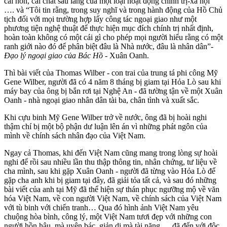
cái hồn, cái chất sâu lắng của một loại hoạt động chính trị-xã hội”
…. và “Tôi tin rằng, trong suy nghĩ và trong hành động của Hồ Chủ
tịch đối với mọi trường hợp lấy công tác ngoại giao như một
phương tiện nghệ thuật để thực hiện mục đích chính trị nhất định,
hoàn toàn không có một cái gì cho phép mọi người hiểu rằng có một
ranh giới nào đó để phân biệt đâu là Nhà nước, đâu là nhân dân”-
Đạo lý ngoại giao của Bác Hồ
- Xuân Oanh.
Thì bài viết của Thomas Wilber - con trai của trung tá phi công Mỹ
Gene Wilber, người đã có 4 năm 8 tháng bị giam tại Hỏa Lò sau khi
máy bay của ông bị bắn rơi tại Nghệ An - đã tường tận về một Xuân
Oanh - nhà ngoại giao nhân dân tài ba, chân tình và xuất sắc.
Khi cựu binh Mỹ Gene Wilber trở về nước, ông đã bị hoài nghi
thậm chí bị một bộ phận dư luận lên án vì những phát ngôn của
mình về chính sách nhân đạo của Việt Nam.
Ngay cả Thomas, khi đến Việt Nam cũng mang trong lòng sự hoài
nghi để rồi sau nhiều lần thu thập thông tin, nhân chứng, tư liệu về
cha mình, sau khi gặp Xuân Oanh - người đã từng vào Hỏa Lò để
gặp cha anh khi bị giam tại đây, đã giải tỏa tất cả, và sau đó những
bài viết của anh tại Mỹ đã thể hiện sự thán phục ngưỡng mộ về văn
hóa Việt Nam, về con người Việt Nam, về chính sách của Việt Nam
với tù binh với chiến tranh… Qua đó hình ảnh Việt Nam yêu
chuộng hòa bình, công lý, một Việt Nam tươi đẹp với những con
người hồn hậu, mà uyên bác, giản dị mà tài năng … đã đến với độc