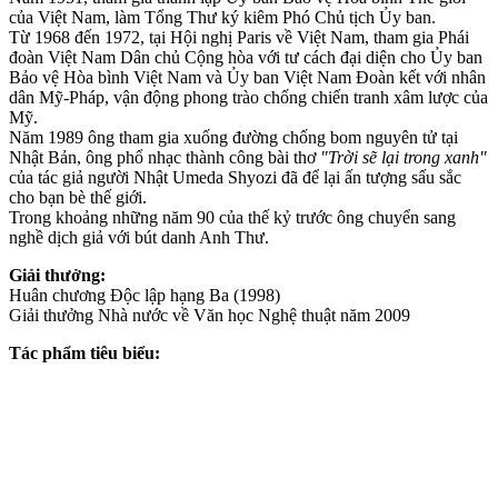
của Việt Nam, làm Tổng Thư ký kiêm Phó Chủ tịch Ủy ban.
Từ 1968 đến 1972, tại Hội nghị Paris về Việt Nam, tham gia Phái
đoàn Việt Nam Dân chủ Cộng hòa với tư cách đại diện cho Ủy ban
Bảo vệ Hòa bình Việt Nam và Ủy ban Việt Nam Đoàn kết với nhân
dân Mỹ-Pháp, vận động phong trào chống chiến tranh xâ‌m lượ‌c của
Mỹ.
Năm 1989 ông tham gia xuống đường chống bom nguyên tử tại
Nhật Bản, ông phổ nhạc thành công bài thơ
"Trời sẽ lại trong xanh"
của tác giả người Nhật Umeda Shyozi đã để lại ấn tượng sấu sắc
cho bạn bè thế giới.
Trong khoảng những năm 90 của thế kỷ trước ông chuyển sang
nghề dịch giả với bút danh Anh Thư.
Giải thưởng:
Huân chương Độc lập hạng Ba (1998)
Giải thưởng Nhà nước về Văn học Nghệ thuật năm 2009
Tác phẩm tiêu biểu: