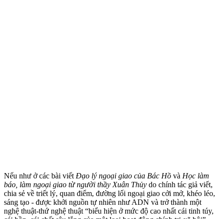
Nếu như ở các bài viết
Đạo lý ngoại giao của Bác Hồ
và
Học làm
báo, làm ngoại giao từ người thầy Xuân Thủy
do chính tác giả viết,
chia sẻ về triết lý, quan điểm, đường lối ngoại giao cởi mở, khéo léo,
sáng tạo - được khởi nguồn tự nhiên như ADN và trở thành một
nghệ thuật-thứ nghệ thuật “biểu hiện ở mức độ cao nhất cái tinh túy,