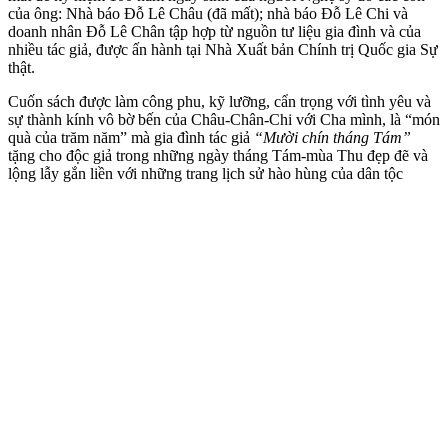
của ông: Nhà báo Đỗ Lê Châu (đã mất); nhà báo Đỗ Lê Chi và
doanh nhân Đỗ Lê Chân tập hợp từ nguồn tư liệu gia đình và của
nhiều tác giả, được ấn hành tại Nhà Xuất bản Chính trị Quốc gia Sự
thật.
Cuốn sách được làm công phu, kỹ lưỡng, cẩn trọng với tình yêu và
sự thành kính vô bờ bến của Châu-Chân-Chi với Cha mình, là “món
quà của trăm năm” mà gia đình tác giả
“Mười chín tháng Tám”
tặng cho độc giả trong những ngày tháng Tám-mùa Thu đẹp đẽ và
lộng lẫy gắn liền với những trang lịch sử hào hùng của dân tộc