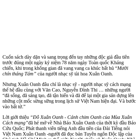
Cuốn sách dày dặn và sang trọng đến tay những độc giả đầu tiên
trước đúng một ngày kỷ niệm 78 năm ngày Toàn quốc Kháng
chiến, khi trong không gian đã vang vang ca khúc bất hủ “
Mười
chín tháng Tám”
của người nhạc sỹ tài hoa Xuân Oanh.
Nhưng Xuân Oanh đâu chỉ là nhạc sỹ - người nhạc sỹ cách mạng
thế hệ đầu cùng với Văn Cao, Nguyễn Đình Thi … những người
“đã sống, đã sáng tạo, đã tận hiến và đã để lại một gia sản dựng lên
những cột mốc sừng sững trong lịch sử Việt Nam hiện đại. Và bước
vào bất tử.”
Lời giới thiệu
“Đỗ Xuân Oanh - Cánh chim Oanh của Mùa Xuân
Cách mạng”
đã hé mở về Nhà Báo Xuân Oanh của thời kỳ đầu Báo
Cứu Quốc; Phát thanh viên tiếng Anh đầu tiên của Đài Tiếng nói
Việt Nam Xuân Oanh -người đã đọc bản Tuyên ngôn Độc lập của