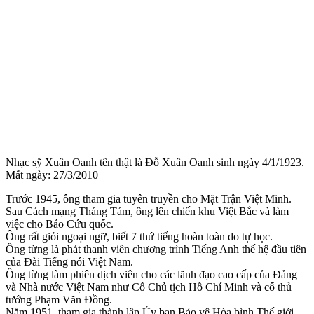
Nhạc sỹ Xuân Oanh tên thật là Đỗ Xuân Oanh sinh ngày 4/1/1923.
Mất ngày: 27/3/2010
Trước 1945, ông tham gia tuyên truyền cho Mặt Trận Việt Minh.
Sau Cách mạng Tháng Tám, ông lên chiến khu Việt Bắc và làm
việc cho Báo Cứu quốc.
Ông rất giỏi ngoại ngữ, biết 7 thứ tiếng hoàn toàn do tự học.
Ông từng là phát thanh viên chương trình Tiếng Anh thế hệ đầu tiên
của Đài Tiếng nói Việt Nam.
Ông từng làm phiên dịch viên cho các lãnh đạo cao cấp của Đảng
và Nhà nước Việt Nam như Cố Chủ tịch Hồ Chí Minh và cố thủ
tướng Phạm Văn Đồng.
Năm 1951, tham gia thành lập Ủy ban Bảo vệ Hòa bình Thế giới