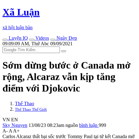
Xã Luận
xã hội luận bàn
Luyện IQ
Videos
Ngày Đẹp
09:09:09 AM, Thứ Abc 09/09/2021
Sớm dừng bước ở Canada mở
rộng, Alcaraz vẫn kịp tăng
điểm với Djokovic
Thể Thao
Thể Thao Thế Giới
VN
EN
Sky Nguyen
13/08/23 08:23am
nguồn
bình luận
999
A-
A
A+
Carlos Alcaraz thất bại sốc trước Tommy Paul tại tứ kết Canada mở