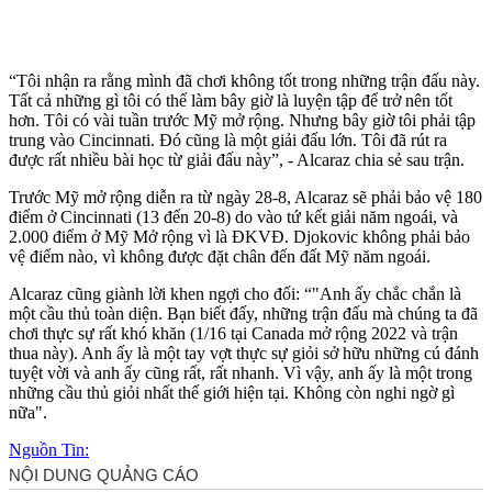
“Tôi nhận ra rằng mình đã chơi không tốt trong những trận đấu này.
Tất cả những gì tôi có thể làm bây giờ là luyện tập để trở nên tốt
hơn. Tôi có vài tuần trước Mỹ mở rộng. Nhưng bây giờ tôi phải tập
trung vào Cincinnati. Đó cũng là một giải đấu lớn. Tôi đã rút ra
được rất nhiều bài học từ giải đấu này”, - Alcaraz chia sẻ sau trận.
Trước Mỹ mở rộng diễn ra từ ngày 28-8, Alcaraz sẽ phải bảo vệ 180
điểm ở Cincinnati (13 đến 20-8) do vào tứ kết giải năm ngoái, và
2.000 điểm ở Mỹ Mở rộng vì là ĐKVĐ. Djokovic không phải bảo
vệ điểm nào, vì không được đặt chân đến đất Mỹ năm ngoái.
Alcaraz cũng giành lời khen ngợi cho đối: “"Anh ấy chắc chắn là
một cầu thủ toàn diện. Bạn biết đấy, những trận đấu mà chúng ta đã
chơi thực sự rất khó khăn (1/16 tại Canada mở rộng 2022 và trận
thua này). Anh ấy là một tay vợt thực sự giỏi sở hữu những cú đánh
tuyệt vời và anh ấy cũng rất, rất nhanh. Vì vậy, anh ấy là một trong
những cầu thủ giỏi nhất thế giới hiện tại. Không còn nghi ngờ gì
nữa".
Nguồn Tin: