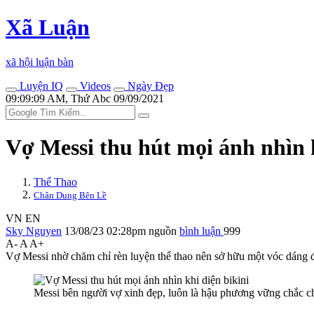
Xã Luận
xã hội luận bàn
Luyện IQ
Videos
Ngày Đẹp
09:09:09 AM, Thứ Abc 09/09/2021
Vợ Messi thu hút mọi ánh nhìn k
Thể Thao
Chân Dung Bên Lề
VN
EN
Sky Nguyen
13/08/23 02:28pm
nguồn
bình luận
999
A-
A
A+
Vợ Messi nhờ chăm chỉ rèn luyện thể thao nên sở hữu một vóc dáng đá
Messi bên người vợ xinh đẹp, luôn là hậu phương vững chắc ch