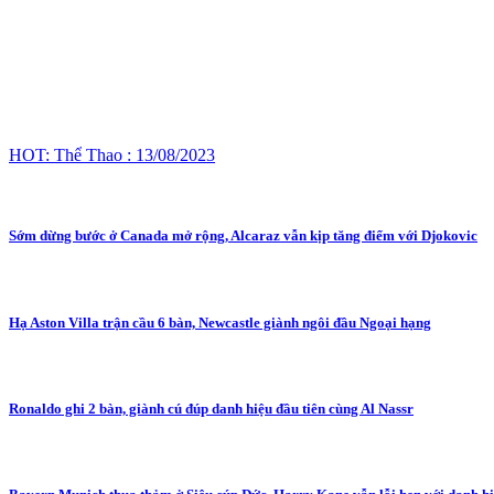
HOT: Thể Thao : 13/08/2023
Sớm dừng bước ở Canada mở rộng, Alcaraz vẫn kịp tăng điểm với Djokovic
Hạ Aston Villa trận cầu 6 bàn, Newcastle giành ngôi đầu Ngoại hạng
Ronaldo ghi 2 bàn, giành cú đúp danh hiệu đầu tiên cùng Al Nassr