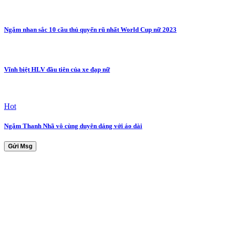
Ngắm nhan sắc 10 cầu thủ quyến rũ nhất World Cup nữ 2023
Vĩnh biệt HLV đầu tiên của xe đạp nữ
Hot
Ngắm Thanh Nhã vô cùng duyên dáng với áo dài
Gửi Msg