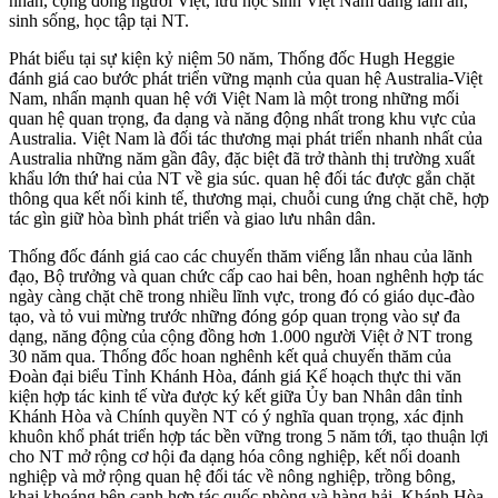
nhân, cộng đồng người Việt, lưu học sinh Việt Nam đang làm ăn,
sinh sống, học tập tại NT.
Phát biểu tại sự kiện kỷ niệm 50 năm, Thống đốc Hugh Heggie
đánh giá cao bước phát triển vững mạnh của quan hệ Australia-Việt
Nam, nhấn mạnh quan hệ với Việt Nam là một trong những mối
quan hệ quan trọng, đa dạng và năng động nhất trong khu vực của
Australia. Việt Nam là đối tác thương mại phát triển nhanh nhất của
Australia những năm gần đây, đặc biệt đã trở thành thị trường xuất
khẩu lớn thứ hai của NT về gia súc. quan hệ đối tác được gắn chặt
thông qua kết nối kinh tế, thương mại, chuỗi cung ứng chặt chẽ, hợp
tác gìn giữ hòa bình phát triển và giao lưu nhân dân.
Thống đốc đánh giá cao các chuyến thăm viếng lẫn nhau của lãnh
đạo, Bộ trưởng và quan chức cấp cao hai bên, hoan nghênh hợp tác
ngày càng chặt chẽ trong nhiều lĩnh vực, trong đó có giáo dục-đào
tạo, và tỏ vui mừng trước những đóng góp quan trọng vào sự đa
dạng, năng động của cộng đồng hơn 1.000 người Việt ở NT trong
30 năm qua. Thống đốc hoan nghênh kết quả chuyến thăm của
Đoàn đại biểu Tỉnh Khánh Hòa, đánh giá Kế hoạch thực thi văn
kiện hợp tác kinh tế vừa được ký kết giữa Ủy ban Nhân dân tỉnh
Khánh Hòa và Chính quyền NT có ý nghĩa quan trọng, xác định
khuôn khổ phát triển hợp tác bền vững trong 5 năm tới, tạo thuận lợi
cho NT mở rộng cơ hội đa dạng hóa công nghiệp, kết nối doanh
nghiệp và mở rộng quan hệ đối tác về nông nghiệp, trồng bông,
khai khoáng bên cạnh hợp tác quốc phòng và hàng hải. Khánh Hòa