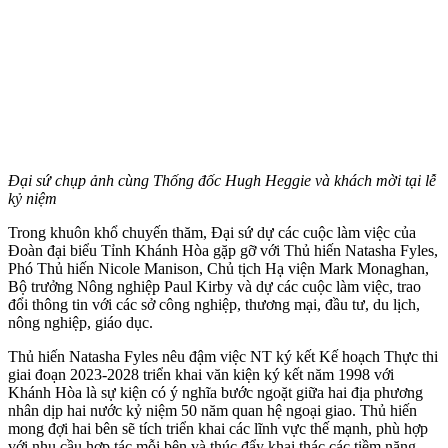
Đại sứ chụp ảnh cùng Thống đốc Hugh Heggie và khách mời tại lễ
kỷ niệm
Trong khuôn khổ chuyến thăm, Đại sứ dự các cuộc làm việc của
Đoàn đại biểu Tỉnh Khánh Hòa gặp gỡ với Thủ hiến Natasha Fyles,
Phó Thủ hiến Nicole Manison, Chủ tịch Hạ viện Mark Monaghan,
Bộ trưởng Nông nghiệp Paul Kirby và dự các cuộc làm việc, trao
đổi thông tin với các sở công nghiệp, thương mại, đầu tư, du lịch,
nông nghiệp, giáo dục.
Thủ hiến Natasha Fyles nêu đậm việc NT ký kết Kế hoạch Thực thi
giai đoạn 2023-2028 triển khai văn kiện ký kết năm 1998 với
Khánh Hòa là sự kiện có ý nghĩa bước ngoặt giữa hai địa phương
nhân dịp hai nước kỷ niệm 50 năm quan hệ ngoại giao. Thủ hiến
mong đợi hai bên sẽ tích triển khai các lĩnh vực thế mạnh, phù hợp
với nhu cầu hợp tác mỗi bên và thúc đẩy khai thác các tiềm năng