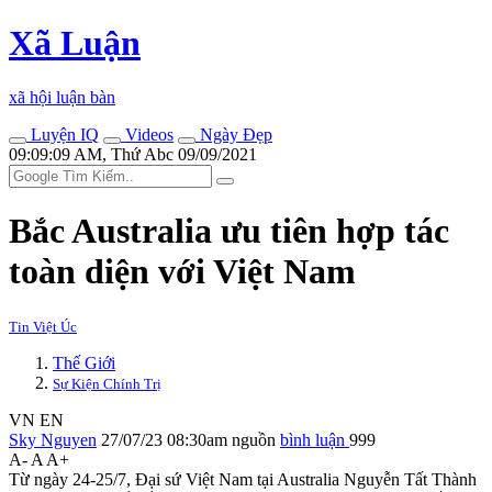
Xã Luận
xã hội luận bàn
Luyện IQ
Videos
Ngày Đẹp
09:09:09 AM, Thứ Abc 09/09/2021
Bắc Australia ưu tiên hợp tác
toàn diện với Việt Nam
Tin Việt Úc
Thế Giới
Sự Kiện Chính Trị
VN
EN
Sky Nguyen
27/07/23 08:30am
nguồn
bình luận
999
A-
A
A+
Từ ngày 24-25/7, Đại sứ Việt Nam tại Australia Nguyễn Tất Thành