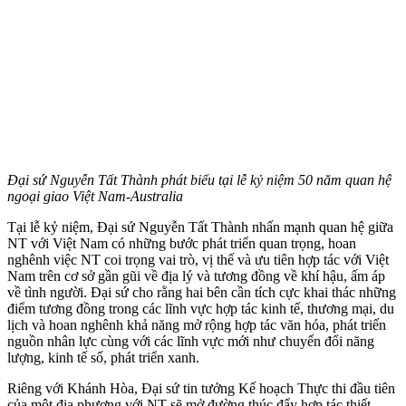
Đại sứ Nguyễn Tất Thành phát biểu tại lễ kỷ niệm 50 năm quan hệ
ngoại giao Việt Nam-Australia
Tại lễ kỷ niệm, Đại sứ Nguyễn Tất Thành nhấn mạnh quan hệ giữa
NT với Việt Nam có những bước phát triển quan trọng, hoan
nghênh việc NT coi trọng vai trò, vị thế và ưu tiên hợp tác với Việt
Nam trên cơ sở gần gũi về địa lý và tương đồng về khí hậu, ấm áp
về tình người. Đại sứ cho rằng hai bên cần tích cực khai thác những
điểm tương đồng trong các lĩnh vực hợp tác kinh tế, thương mại, du
lịch và hoan nghênh khả năng mở rộng hợp tác văn hóa, phát triển
nguồn nhân lực cùng với các lĩnh vực mới như chuyển đổi năng
lượng, kinh tế số, phát triển xanh.
Riêng với Khánh Hòa, Đại sứ tin tưởng Kế hoạch Thực thi đầu tiên
của một địa phương với NT sẽ mở đường thúc đẩy hợp tác thiết