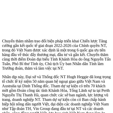
Chuyến thăm nhằm trao đổi biện pháp triển khai Chiến lược Tăng
cường gắn kết quốc tế giai đoạn 2022-2026 của Chính quyền NT,
trong đó Việt Nam được xác định là một trong 6 quốc gia ưu tiên
hàng đầu về thúc đẩy thương mại, đầu tư và gắn kết. Chuyến thăm
cùng thời điểm Đoàn đại biểu Tỉnh Khánh Hòa do ông Nguyễn Tấn
Tuân, Phó Bí thư Tỉnh ủy, Chủ tịch Ủy ban Nhân dân Tỉnh làm
Trưởng đoàn, thăm và làm việc tại NT.
Nhân dịp này, Đại sứ và Thống đốc NT Hugh Heggie đã long trọng
tổ chức lễ kỷ niệm 50 năm quan hệ ngoại giao giữa Việt Nam và
Australia tại Dinh Thống đốc. Tham dự sự kiện có trên 70 khách
mời gồm Đoàn công tác tỉnh Khánh Hòa, Tổng Lãnh sự ta tại Perth
Nguyễn Thị Thanh Hà, quan chức các sở ban ngành, lực lượng vũ
trang, doanh nghiệp NT. Tham dự sự kiện còn có Ban chấp hành
hiệp hội nông dân người Việt, đại diện các doanh nghiệp Việt Nam
như Tập đoàn TH, Vin Group đang đầu tư tại NT và các doanh