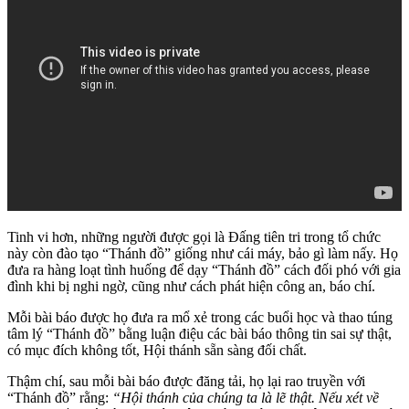
Tinh vi hơn, những người được gọi là Đấng tiên tri trong tổ chức
này còn đào tạo “Thánh đồ” giống như cái máy, bảo gì làm nấy. Họ
đưa ra hàng loạt tình huống để dạy “Thánh đồ” cách đối phó với gia
đình khi bị nghi ngờ, cũng như cách phát hiện công an, báo chí.
Mỗi bài báo được họ đưa ra mổ xẻ trong các buổi học và thao túng
tâm lý “Thánh đồ” bằng luận điệu các bài báo thông tin sai sự thật,
có mục đích không tốt, Hội thánh sẵn sàng đối chất.
Thậm chí, sau mỗi bài báo được đăng tải, họ lại rao truyền với
“Thánh đồ” rằng:
“Hội thánh của chúng ta là lẽ thật. Nếu xét về