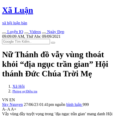
Xã Luận
xã hội luận bàn
Luyện IQ
Videos
Ngày Đẹp
09:09:09 AM, Thứ Abc 09/09/2021
Nữ Thánh đồ vẫy vùng thoát
khỏi “địa ngục trần gian” Hội
thánh Đức Chúa Trời Mẹ
Xã Hội
Phóng sự Điều tra
VN
EN
Sky Nguyen
27/06/23 01:41pm
nguồn
bình luận
999
A-
A
A+
Vẫy vùng đầy tuyệt vọng trong ’địa ngục trần gian’ mang danh Hội