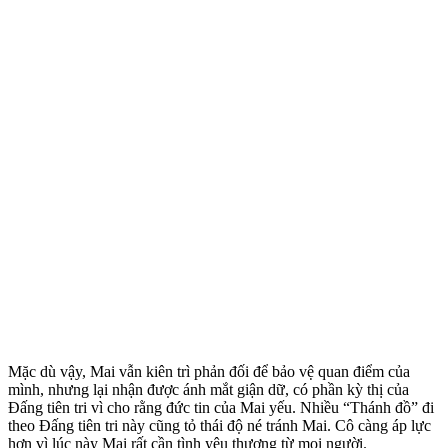
Mặc dù vậy, Mai vẫn kiên trì phản đối để bảo vệ quan điểm của
mình, nhưng lại nhận được ánh mắt giận dữ, có phần kỳ thị của
Đấng tiên tri vì cho rằng đức tin của Mai yếu. Nhiều “Thánh đồ” đi
theo Đấng tiên tri này cũng tỏ thái độ né tránh Mai. Cô càng áp lực
hơn vì lúc này Mai rất cần tình yêu thương từ mọi người.