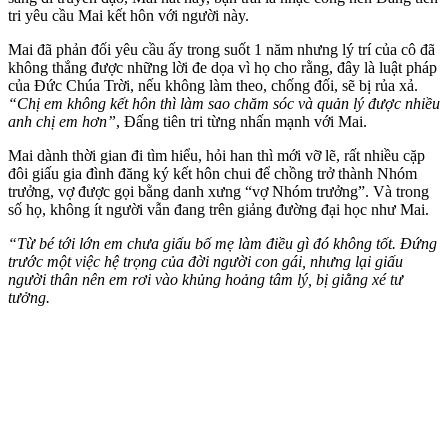
tri yêu cầu Mai kết hôn với người này.
Mai đã phản đối yêu cầu ấy trong suốt 1 năm nhưng lý trí của cô đã
không thắng được những lời đe dọa vì họ cho rằng, đây là luật pháp
của Đức Chúa Trời, nếu không làm theo, chống đối, sẽ bị rủa xả.
“Chị em không kết hôn thì làm sao chăm sóc và quản lý được nhiều
anh chị em hơn”
, Đấng tiên tri từng nhấn mạnh với Mai.
Mai dành thời gian đi tìm hiểu, hỏi han thì mới vỡ lẽ, rất nhiều cặp
đôi giấu gia đình đăng ký kết hôn chui để chồng trở thành Nhóm
trưởng, vợ được gọi bằng danh xưng “vợ Nhóm trưởng”. Và trong
số họ, không ít người vẫn đang trên giảng đường đại học như Mai.
“Từ bé tới lớn em chưa giấu bố mẹ làm điều gì đó không tốt. Đứng
trước một việc hệ trọng của đời người con gái, nhưng lại giấu
người thân nên em rơi vào khủng hoảng tâm lý, bị giằng xé tư
tưởng.