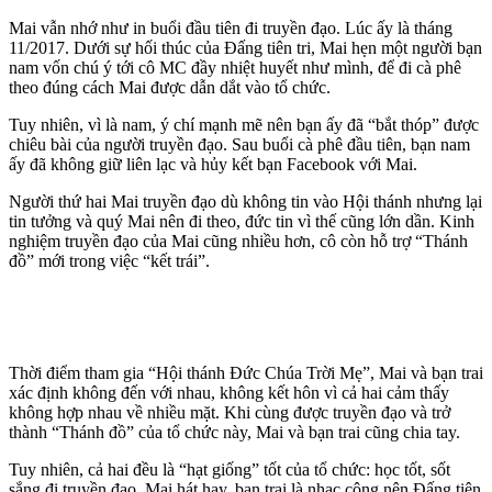
Mai vẫn nhớ như in buổi đầu tiên đi truyền đạo. Lúc ấy là tháng
11/2017. Dưới sự hối thúc của Đấng tiên tri, Mai hẹn một người bạn
nam vốn chú ý tới cô MC đầy nhiệt huyết như mình, để đi cà phê
theo đúng cách Mai được dẫn dắt vào tổ chức.
Tuy nhiên, vì là nam, ý chí mạnh mẽ nên bạn ấy đã “bắt thóp” được
chiêu bài của người truyền đạo. Sau buổi cà phê đầu tiên, bạn nam
ấy đã không giữ liên lạc và hủy kết bạn Facebook với Mai.
Người thứ hai Mai truyền đạo dù không tin vào Hội thánh nhưng lại
tin tưởng và quý Mai nên đi theo, đức tin vì thế cũng lớn dần. Kinh
nghiệm truyền đạo của Mai cũng nhiều hơn, cô còn hỗ trợ “Thánh
đồ” mới trong việc “kết trái”.
Thời điểm tham gia “Hội thánh Đức Chúa Trời Mẹ”, Mai và bạn trai
xác định không đến với nhau, không kết hôn vì cả hai cảm thấy
không hợp nhau về nhiều mặt. Khi cùng được truyền đạo và trở
thành “Thánh đồ” của tổ chức này, Mai và bạn trai cũng chia tay.
Tuy nhiên, cả hai đều là “hạt giống” tốt của tổ chức: học tốt, sốt
sắng đi truyền đạo, Mai hát hay, bạn trai là nhạc công nên Đấng tiên