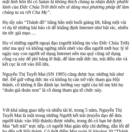
mặt linh hồn thì có Satan là không thích chúng ta nhận được phước
lành của Đức Chúa Trời thôi nên sẽ dùng mọi phương pháp để làm
chúng ta xa rời Cha Mẹ”.
Họ tẩy não “Thánh đồ” bằng hẳn một buổi giảng lời, bằng một vài
ví dụ từ những bài báo cũ để khẳng định Internet như bãi rác, nhiều
tin tức giả mạo….
Họ ví những người ngoại đạo (người không tin vào Đức Chúa Trời)
như ma quỷ và không ngừng nhồi nhét vào đầu người mới học lý lẽ
ngày nay con người sử dụng Internet nên ma quỷ cũng sử dụng
công cụ này để phỉ báng lẽ thật, để làm mất đức tin, trái điều răn và
kết cục là rơi vào Hồ lửa.
Nguyễn Thị Tuyết Mai (SN 1995) cũng được học những bài như
thế. Để giữ vững đức tin và không bị cản trở việc tham gia Hội
thánh, cô không ít lần đánh lạc hướng suy nghĩ của bố mẹ khi họ
“đoán già đoán non” là cô đang tham gia tổ chức này.
Với khả năng giao tiếp và nhiều tài lẻ, trong 5 năm, Nguyễn Thị
Tuyết Mai là một trong những Người kết trái (truyền đạo để đưa
người khác vào Hội thánh) được nhiều, trong đó có bạn bè được
Mai “kết trái” trực tiếp, có người Mai gián tiếp chỉ đường, dẫn lối để
họ đến với Hội thánh. Có thời điểm Mai quản lý khoảng 20 “Thánh