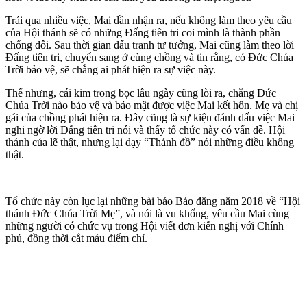
Trải qua nhiều việc, Mai dần nhận ra, nếu không làm theo yêu cầu
của Hội thánh sẽ có những Đấng tiên tri coi mình là thành phần
chống đối. Sau thời gian đấu tranh tư tưởng, Mai cũng làm theo lời
Đấng tiên tri, chuyển sang ở cùng chồng và tin rằng, có Đức Chúa
Trời bảo vệ, sẽ chẳng ai phát hiện ra sự việc này.
Thế nhưng, cái kim trong bọc lâu ngày cũng lòi ra, chẳng Đức
Chúa Trời nào bảo vệ và bảo mật được việc Mai kết hôn. Mẹ và chị
gái của chồng phát hiện ra. Đây cũng là sự kiện đánh dấu việc Mai
nghi ngờ lời Đấng tiên tri nói và thấy tổ chức này có vấn đề. Hội
thánh của lẽ thật, nhưng lại dạy “Thánh đồ” nói những điều không
thật.
Tổ chức này còn lục lại những bài báo Báo đăng năm 2018 về “Hội
thánh Đức Chúa Trời Mẹ”, và nói là vu khống, yêu cầu Mai cùng
những người có chức vụ trong Hội viết đơn kiến nghị với Chính
phủ, đồng thời cắt máu điểm chỉ.