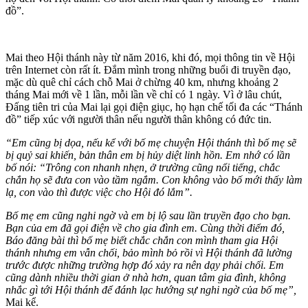
đồ”.
Mai theo Hội thánh này từ năm 2016, khi đó, mọi thông tin về Hội
trên Internet còn rất ít. Đắm mình trong những buổi đi truyền đạo,
mặc dù quê chỉ cách chỗ Mai ở chừng 40 km, nhưng khoảng 2
tháng Mai mới về 1 lần, mỗi lần về chỉ có 1 ngày. Vì ở lâu chút,
Đấng tiên tri của Mai lại gọi điện giục, họ hạn chế tối đa các “Thánh
đồ” tiếp xúc với người thân nếu người thân không có đức tin.
“Em cũng bị dọa, nếu kể với bố mẹ chuyện Hội thánh thì bố mẹ sẽ
bị quỷ sai khiến, bản thân em bị hủy diệt linh hồn. Em nhớ có lần
bố nói: “Trông con nhanh nhẹn, ở trường cũng nổi tiếng, chắc
chắn họ sẽ đưa con vào tầm ngắm. Con không vào bố mới thấy làm
lạ, con vào thì được việc cho Hội đó lắm”.
Bố mẹ em cũng nghi ngờ và em bị lộ sau lần truyền đạo cho bạn.
Bạn của em đã gọi điện về cho gia đình em. Cùng thời điểm đó,
Báo đăng bài thì bố mẹ biết chắc chắn con mình tham gia Hội
thánh nhưng em vẫn chối, bảo mình bỏ rồi vì Hội thánh đã lường
trước được những trường hợp đó xảy ra nên dạy phải chối. Em
cũng dành nhiều thời gian ở nhà hơn, quan tâm gia đình, không
nhắc gì tới Hội thánh để đánh lạc hướng sự nghi ngờ của bố mẹ”,
Mai kể.