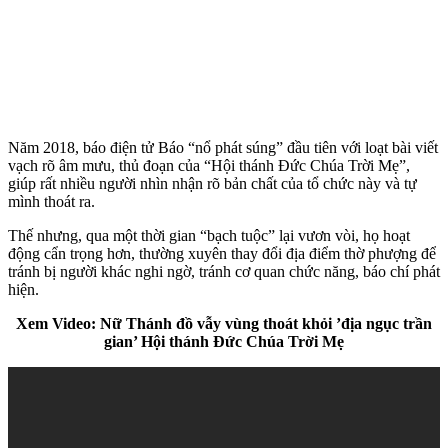
Năm 2018, báo điện tử Báo “nổ phát súng” đầu tiên với loạt bài viết
vạch rõ âm mưu, thủ đoạn của “Hội thánh Đức Chúa Trời Mẹ”,
giúp rất nhiều người nhìn nhận rõ bản chất của tổ chức này và tự
mình thoát ra.
Thế nhưng, qua một thời gian “bạch tuộc” lại vươn vòi, họ hoạt
động cẩn trọng hơn, thường xuyên thay đổi địa điểm thờ phượng để
tránh bị người khác nghi ngờ, tránh cơ quan chức năng, báo chí phát
hiện.
Xem Video: Nữ Thánh đồ vẫy vùng thoát khỏi ’địa ngục trần
gian’ Hội thánh Đức Chúa Trời Mẹ