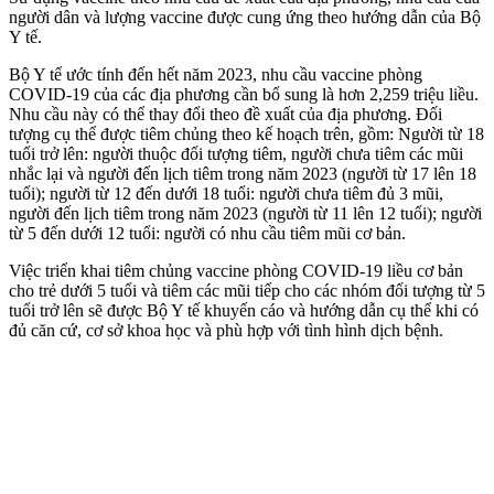
người dân và lượng vaccine được cung ứng theo hướng dẫn của Bộ
Y tế.
Bộ Y tế ước tính đến hết năm 2023, nhu cầu vaccine phòng
COVID-19 của các địa phương cần bổ sung là hơn 2,259 triệu liều.
Nhu cầu này có thể thay đổi theo đề xuất của địa phương. Đối
tượng cụ thể được tiêm chủng theo kế hoạch trên, gồm: Người từ 1‌8
tuổ‌i trở lên: người thuộc đối tượng tiêm, người chưa tiêm các mũi
nhắc lại và người đến lịch tiêm trong năm 2023 (người từ 17 lên 1‌8
tuổ‌i); người từ 12 đến dưới 1‌8 tuổ‌i: người chưa tiêm đủ 3 mũi,
người đến lịch tiêm trong năm 2023 (người từ 11 lên 12 tuổi); người
từ 5 đến dưới 12 tuổi: người có nhu cầu tiêm mũi cơ bản.
Việc triển khai tiêm chủng vaccine phòng COVID-19 liều cơ bản
cho trẻ dưới 5 tuổi và tiêm các mũi tiếp cho các nhóm đối tượng từ 5
tuổi trở lên sẽ được Bộ Y tế khuyến cáo và hướng dẫn cụ thể khi có
đủ căn cứ, cơ sở khoa học và phù hợp với tình hình dịch bệnh.