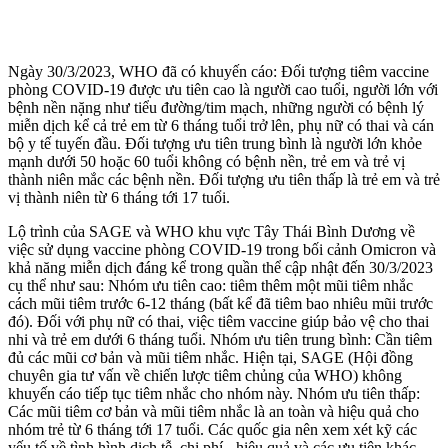
Ngày 30/3/2023, WHO đã có khuyến cáo: Đối tượng tiêm vaccine
phòng COVID-19 được ưu tiên cao là người cao tuổi, người lớn với
bệnh nền nặng như tiểu đường/tim mạch, những người có bệnh lý
miễn dịch kể cả trẻ em từ 6 tháng tuổi trở lên, phụ nữ có thai và cán
bộ y tế tuyến đầu. Đối tượng ưu tiên trung bình là người lớn khỏe
mạnh dưới 50 hoặc 60 tuổi không có bệnh nền, trẻ em và trẻ v‌ị
thà‌nh niê‌n mắc các bệnh nền. Đối tượng ưu tiên thấp là trẻ em và trẻ
v‌ị thà‌nh niê‌n từ 6 tháng tới 17 tuổi.
Lộ trình của SAGE và WHO khu vực Tây Thái Bình Dương về
việc sử dụng vaccine phòng COVID-19 trong bối cảnh Omicron và
khả năng miễn dịch đáng kể trong quần thể cập nhật đến 30/3/2023
cụ thể như sau: Nhóm ưu tiên cao: tiêm thêm một mũi tiêm nhắc
cách mũi tiêm trước 6-12 tháng (bất kể đã tiêm bao nhiêu mũi trước
đó). Đối với phụ nữ có thai, việc tiêm vaccine giúp bảo vệ cho thai
nhi và trẻ em dưới 6 tháng tuổi. Nhóm ưu tiên trung bình: Cần tiêm
đủ các mũi cơ bản và mũi tiêm nhắc. Hiện tại, SAGE (Hội đồng
chuyên gia tư vấn về chiến lược tiêm chủng của WHO) không
khuyến cáo tiếp tục tiêm nhắc cho nhóm này. Nhóm ưu tiên thấp:
Các mũi tiêm cơ bản và mũi tiêm nhắc là an toàn và hiệu quả cho
nhóm trẻ từ 6 tháng tới 17 tuổi. Các quốc gia nên xem xét kỹ các
yếu tố về tình hình dịch tễ, chi phí - hiệu quả và các ưu tiên khác