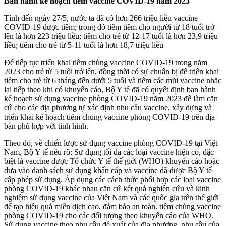
Ban hành kế hoạch tiêm vaccine COVID-19 năm 2023
Tính đến ngày 27/5, nước ta đã có hơn 266 triệu liều vaccine
COVID-19 được tiêm; trong đó tiêm tiêm cho người từ 1‌8 tuổ‌i trở
lên là hơn 223 triệu liều; tiêm cho trẻ từ 12-17 tuổi là hơn 23,9 triệu
liều; tiêm cho trẻ từ 5-11 tuổi là hơn 18,7 triệu liều
Để tiếp tục triển khai tiêm chủng vaccine COVID-19 trong năm
2023 cho trẻ từ 5 tuổi trở lên, đồng thời có sự chuẩn bị để triển khai
tiêm cho trẻ từ 6 tháng đến dưới 5 tuổi và tiêm các mũi vaccine nhắc
lại tiếp theo khi có khuyến cáo, Bộ Y tế đã có quyết định ban hành
kế hoạch sử dụng vaccine phòng COVID-19 năm 2023 để làm căn
cứ cho các địa phương tự xác định nhu cầu vaccine, xây dựng và
triển khai kế hoạch tiêm chủng vaccine phòng COVID-19 trên địa
bàn phù hợp với tình hình.
Theo đó, về chiến lược sử dụng vaccine phòng COVID-19 tại Việt
Nam, Bộ Y tế nêu rõ: Sử dụng tối đa các loại vaccine hiện có, đặc
biệt là vaccine được Tổ chức Y tế thế giới (WHO) khuyến cáo hoặc
đưa vào danh sách sử dụng khẩn cấp và vaccine đã được Bộ Y tế
cấp phép sử dụng. Áp dụng các cách thức phối hợp các loại vaccine
phòng COVID-19 khác nhau căn cứ kết quả nghiên cứu và kinh
nghiệm sử dụng vaccine của Việt Nam và các quốc gia trên thế giới
để tạo hiệu quả miễn dịch cao, đảm bảo an toàn. tiêm chủng vaccine
phòng COVID-19 cho các đối tượng theo khuyến cáo của WHO.
Sử dụng vaccine theo nhu cầu đề xuất của địa phương, nhu cầu của