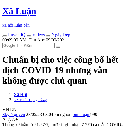
Xã Luận
xã hội luận bàn
Luyện IQ
Videos
Ngày Đẹp
09:09:09 AM, Thứ Abc 09/09/2021
Chuẩn bị cho việc công bố hết
dịch COVID-19 nhưng vẫn
không được chủ quan
Xã Hội
Sức Khỏe Cộng Đồng
VN
EN
Sky Nguyen
28/05/23 03:04pm
nguồn
bình luận
999
A-
A
A+
Thống kê tuần từ 21-27/5, nước ta ghi nhận 7.776 ca mắc COVID-