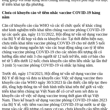
tế triển khai tại địa phương.
Chưa có khuyến cáo về tiêm nhắc vaccine COVID-19 hàng
năm
Căn cứ khuyến cáo của WHO và các tổ chức quốc tế khác cũng
như kinh nghiệm triển khai tiêm chủng vaccine phòng COVID-19
tại các quốc gia, ngày 11/11/2022, Hội đồng tư vấn sử dụng vaccine
của Bộ Y tế đã họp và đưa ra khuyến cáo: Tại thời điểm hiện nay,
chưa triển khai tiêm vaccine phòng COVID-19 cho trẻ dưới 5 tuổi
mà cần tập trung nguồn lực vào các hoạt động nâng cao tỷ lệ tiêm
chủng vaccine phòng COVID-19 cho các nhóm đối tượng đã có
hướng dẫn như mũi 3 cho người từ 12 tuổi trở lên, mũi cơ bản cho
trẻ từ 5 đến dưới 12 tuổi; chưa khuyến cáo tiêm liều nhắc lại lần thứ
3 (mũi 5) vaccine phòng COVID-19 và nhắc lại hàng năm.
Trước đó, ngày 17/4/2023, Hội đồng tư vấn sử dụng vaccine của
Bộ Y tế đã họp và đưa ra khuyến cáo: Việc sử dụng vaccine theo
khuyến cáo của WHO ngày 30/3/2023 là cần thiết; cần tiếp tục theo
dõi, tổng hợp thông tin về tình hình triển khai trên thế giới và việc
triển khai tiêm chủng tại Việt Nam để có cơ sở xem xét đưa ra
khuyến cáo về việc sử dụng vaccine trong thời gian tới tại Việt
Nam. Theo kế hoạch sử dụng vaccine phòng COVID-19 năm 2023
của Bộ Y tế, việc tiêm vaccine phòng COVID-19 tại nước ta sẽ tập
trung vào các đối tượng có nguy cơ cao, chưa khuyến cáo tiêm nhắc