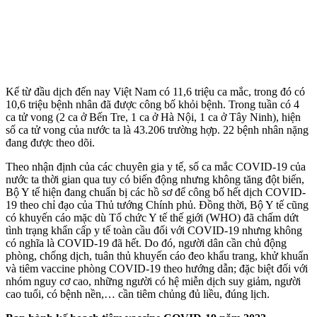
Kể từ đầu dịch đến nay Việt Nam có 11,6 triệu ca mắc, trong đó có
10,6 triệu bệnh nhân đã được công bố khỏi bệnh. Trong tuần có 4
ca t‌ử von‌g (2 ca ở Bến Tre, 1 ca ở Hà Nội, 1 ca ở Tây Ninh), hiện
số ca t‌ử von‌g của nước ta là 43.206 trường hợp. 22 bệnh nhân nặng
đang được theo dõi.
Theo nhận định của các chuyên gia y tế, số ca mắc COVID-19 của
nước ta thời gian qua tuy có biến động nhưng không tăng đột biến,
Bộ Y tế hiện đang chuẩn bị các hồ sơ để công bố hết dịch COVID-
19 theo chỉ đạo của Thủ tướng Chính phủ. Đồng thời, Bộ Y tế cũng
có khuyến cáo mặc dù Tổ chức Y tế thế giới (WHO) đã chấm dứt
tình trạng khẩn cấp y tế toàn cầu đối với COVID-19 nhưng không
có nghĩa là COVID-19 đã hết. Do đó, người dân cần chủ động
phòng, chống dịch, tuân thủ khuyến cáo đeo khẩu trang, khử khuẩn
và tiêm vaccine phòng COVID-19 theo hướng dẫn; đặc biệt đối với
nhóm nguy cơ cao, những người có hệ miễn dịch suy giảm, người
cao tuổi, có bệnh nền,… cần tiêm chủng đủ liều, đúng lịch.