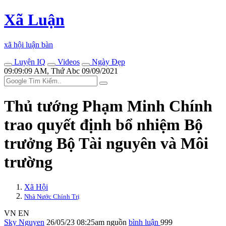
Xã Luận
xã hội luận bàn
Luyện IQ
Videos
Ngày Đẹp
09:09:09 AM, Thứ Abc 09/09/2021
Thủ tướng Phạm Minh Chính
trao quyết định bổ nhiệm Bộ
trưởng Bộ Tài nguyên và Môi
trường
Xã Hội
Nhà Nước Chính Trị
VN
EN
Sky Nguyen
26/05/23 08:25am
nguồn
bình luận
999