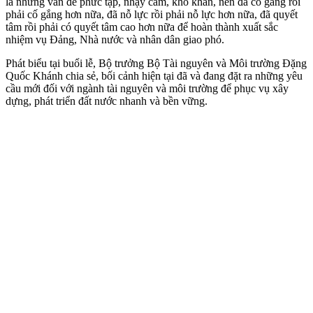
là những vấn đề phức tạp, nhạ‌y cả‌m, khó khăn, nên đã cố gắng rồi
phải cố gắng hơn nữa, đã nỗ lực rồi phải nỗ lực hơn nữa, đã quyết
tâm rồi phải có quyết tâm cao hơn nữa để hoàn thành xuất sắc
nhiệm vụ Đảng, Nhà nước và nhân dân giao phó.
Phát biểu tại buổi lễ, Bộ trưởng Bộ Tài nguyên và Môi trường Đặng
Quốc Khánh chia sẻ, bối cảnh hiện tại đã và đang đặt ra những yêu
cầu mới đối với ngành tài nguyên và môi trường để phục vụ xây
dựng, phát triển đất nước nhanh và bền vững.