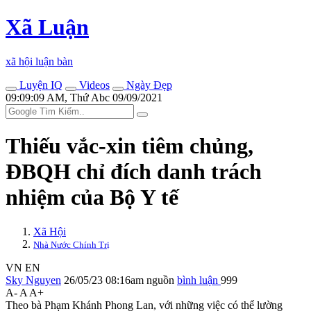
Xã Luận
xã hội luận bàn
Luyện IQ
Videos
Ngày Đẹp
09:09:09 AM, Thứ Abc 09/09/2021
Thiếu vắc-xin tiêm chủng,
ĐBQH chỉ đích danh trách
nhiệm của Bộ Y tế
Xã Hội
Nhà Nước Chính Trị
VN
EN
Sky Nguyen
26/05/23 08:16am
nguồn
bình luận
999
A-
A
A+
Theo bà Phạm Khánh Phong Lan, với những việc có thể lường