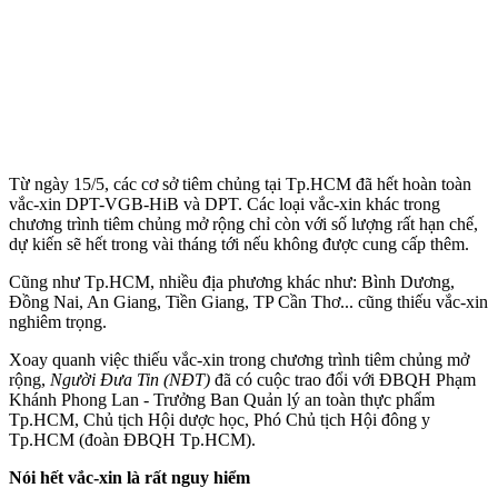
Từ ngày 15/5, các cơ sở tiêm chủng tại Tp.HCM đã hết hoàn toàn
vắc-xin DPT-VGB-HiB và DPT. Các loại vắc-xin khác trong
chương trình tiêm chủng mở rộng chỉ còn với số lượng rất hạn chế,
dự kiến sẽ hết trong vài tháng tới nếu không được cung cấp thêm.
Cũng như Tp.HCM, nhiều địa phương khác như: Bình Dương,
Đồng Nai, An Giang, Tiền Giang, TP Cần Thơ... cũng thiếu vắc-xin
nghiêm trọng.
Xoay quanh việc thiếu vắc-xin trong chương trình tiêm chủng mở
rộng,
Người Đưa Tin (NĐT)
đã có cuộc trao đổi với ĐBQH Phạm
Khánh Phong Lan - Trưởng Ban Quản lý an toàn thực phẩm
Tp.HCM, Chủ tịch Hội dược học, Phó Chủ tịch Hội đông y
Tp.HCM (đoàn ĐBQH Tp.HCM).
Nói hết vắc-xin là rất nguy hiểm