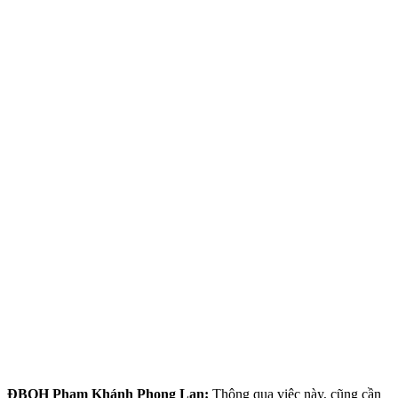
ĐBQH Phạm Khánh Phong Lan:
Thông qua việc này, cũng cần