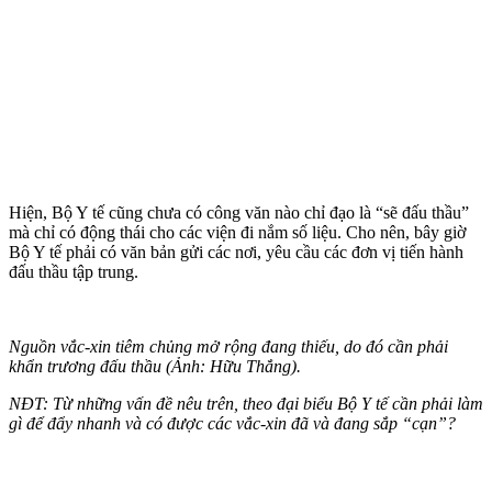
Hiện, Bộ Y tế cũng chưa có công văn nào chỉ đạo là “sẽ đấu thầu”
mà chỉ có động thái cho các viện đi nắm số liệu. Cho nên, bây giờ
Bộ Y tế phải có văn bản gửi các nơi, yêu cầu các đơn vị tiến hành
đấu thầu tập trung.
Nguồn vắc-xin tiêm chủng mở rộng đang thiếu, do đó cần phải
khẩn trương đấu thầu (Ảnh: Hữu Thắng).
NĐT: Từ những vấn đề nêu trên, theo đại biểu Bộ Y tế cần phải làm
gì để đẩy nhanh và có được các vắc-xin đã và đang sắp “cạn”?