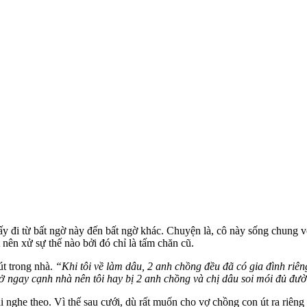
 đi từ bất ngờ này đến bất ngờ khác. Chuyện là, cô này sống chung v
nên xử sự thế nào bởi đó chỉ là tấm chăn cũ.
út trong nhà.
“Khi tôi về làm dâu, 2 anh chồng đều đã có gia đình riên
 ở ngay cạnh nhà nên tôi hay bị 2 anh chồng và chị dâu soi mói đủ đư
i nghe theo. Vì thế sau cưới, dù rất muốn cho vợ chồng con út ra riêng