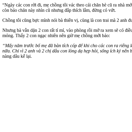
“Ngày các con rời đi, mẹ chồng tôi vác theo cái chăn hè cũ ra nhà m
còn bảo chăn này nhìn cũ nhưng đắp thích lắm, đừng có vứt.
Chồng tôi cũng bực mình nói bà thiên vị, cùng là con trai mà 2 anh đ
Nhưng bà vẫn dặn 2 con rất tỉ mỉ, vào phòng rồi mở ra xem sẽ có điều
mỏng. Thấy 2 con ngạc nhiên nên giờ mẹ chồng mới bảo:
“Mấy năm trước bố mẹ đã bàn tích cóp để khi cho các con ra riêng là
nữa. Chỉ vì 2 anh và 2 chị dâu con lòng dạ hẹp hòi, sống ích kỷ nê
nàng dâu kể lại.