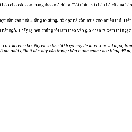
ới bảo cho các con mang theo mà dùng. Tôi nhìn cái chăn hè cũ quá bảo
ược hẳn căn nhà 2 tầng to đùng, đồ đạc bà còn mua cho nhiều thứ. Đến n
 bất ngờ. Thấy lạ nên chúng tôi làm theo vào giở chăn ra xem thì ngạc 
 có 1 khoản cho. Ngoài số tiền 50 triệu này để mua sắm vật dụng tron
n bố mẹ phải giấu ít tiền này vào trong chăn mang sang cho chúng đỡ 