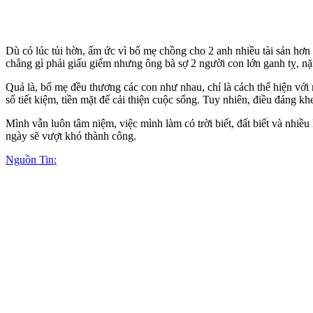
Dù có lúc tủi hờn, ấm ức vì bố mẹ chồng cho 2 anh nhiều tài sản hơn
chẳng gì phải giấu giếm nhưng ông bà sợ 2 người con lớn ganh tỵ, n
Quả là, bố mẹ đều thương các con như nhau, chỉ là cách thể hiện với
sổ tiết kiệm, tiền mặt để cải thiện cuộc sống. Tuy nhiên, điều đáng 
Mình vẫn luôn tâm niệm, việc mình làm có trời biết, đất biết và nhiề
ngày sẽ vượt khó thành công.
Nguồn Tin: