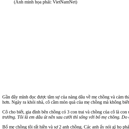
(Ảnh minh họa phải: VietNamNet)
Gần đây mình đọc được tâm sự của nàng dâu về mẹ chồng và cảm thấy
hơn. Ngày ra khỏi nhà, cô cầm món quà của mẹ chồng mà không biết 
Cô cho biết, gia đình bên chồng có 3 con trai và chồng của cô là con 
trưởng. Tôi là em dâu út nên sau cưới thì sống với bố mẹ chồng. Do
Bố mẹ chồng tôi rất hiền và sợ 2 anh chồng. Các anh ấy nói gì họ phả