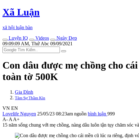
Xã Luận
xã hội luận bàn
Luyện IQ
Videos
Ngày Đẹp
09:09:09 AM, Thứ Abc 09/09/2021
Con dâu được mẹ chồng cho cái m
toàn tờ 500K
Gia Đình
Tâm Sự Thầm Kín
VN
EN
Lovelife Nguyen
25/05/23 08:23am
nguồn
bình luận
999
A-
A
A+
15 năm sống chung với mẹ chồng, nàng dâu luôn tận tụy chăm sóc và 