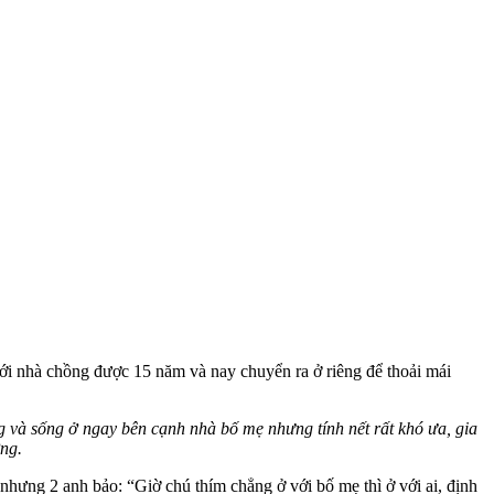
ới nhà chồng được 15 năm và nay chuyển ra ở riêng để thoải mái
g và sống ở ngay bên cạnh nhà bố mẹ nhưng tính nết rất khó ưa, gia
ờng.
 nhưng 2 anh bảo: “Giờ chú thím chẳng ở với bố mẹ thì ở với ai, định