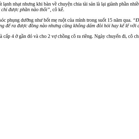
t lạnh nhạt nhưng khi bàn về chuyện chia tài sản là lại giành phần nhi
t chỉ được phần nào thôi”,
cô kể.
 sóc phụng dưỡng như bốt mẹ ruột của mình trong suốt 15 năm qua.
“Đ
ẳng để ra được đồng nào nhưng cũng không dám đòi hỏi hay kể lể với 
ấp 4 ở gần đó và cho 2 vợ chồng cô ra riêng. Ngày chuyển đi, cô chỉ 