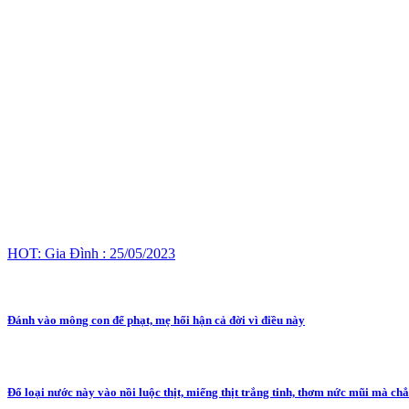
HOT: Gia Đình : 25/05/2023
Đánh vào mông con để phạt, mẹ hối hận cả đời vì điều này
Đổ loại nước này vào nồi luộc thịt, miếng thịt trắng tinh, thơm nức mũi mà ch