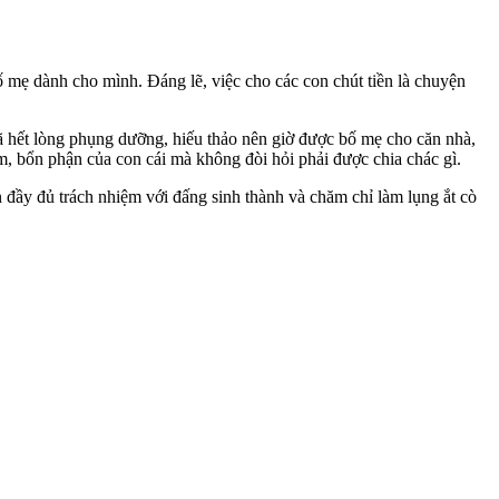
ố mẹ dành cho mình. Đáng lẽ, việc cho các con chút tiền là chuyện
đã hết lòng phụng dưỡng, hiếu thảo nên giờ được bố mẹ cho căn nhà,
ảm, bổn phận của con cái mà không đòi hỏi phải được chia chác gì.
n đầy đủ trách nhiệm với đấng sinh thành và chăm chỉ làm lụng ắt cò