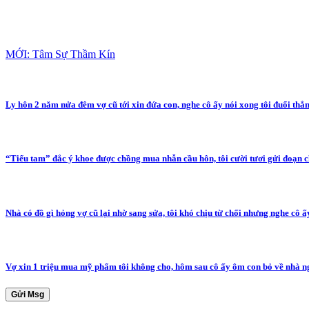
MỚI: Tâm Sự Thầm Kín
Ly hôn 2 năm nửa đêm vợ cũ tới xin đứa con, nghe cô ấy nói xong tôi đuổi thẳ
“Tiểu tam” đắc ý khoe được chồng mua nhẫn cầu hôn, tôi cười tươi gửi đoạn c
Nhà có đồ gì hỏng vợ cũ lại nhờ sang sửa, tôi khó chịu từ chối nhưng nghe cô ấ
Vợ xin 1 triệu mua mỹ phẩm tôi không cho, hôm sau cô ấy ôm con bỏ về nhà n
Gửi Msg