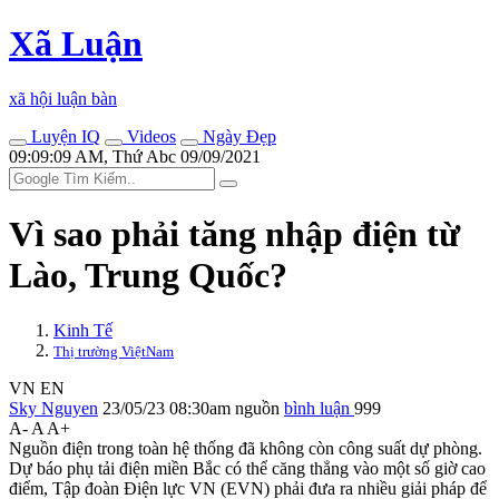
Xã Luận
xã hội luận bàn
Luyện IQ
Videos
Ngày Đẹp
09:09:09 AM, Thứ Abc 09/09/2021
Vì sao phải tăng nhập điện từ
Lào, Trung Quốc?
Kinh Tế
Thị trường ViệtNam
VN
EN
Sky Nguyen
23/05/23 08:30am
nguồn
bình luận
999
A-
A
A+
Nguồn điện trong toàn hệ thống đã không còn công suất dự phòng.
Dự báo phụ tải điện miền Bắc có thể căng thẳng vào một số giờ cao
điểm, Tập đoàn Điện lực VN (EVN) phải đưa ra nhiều giải pháp để