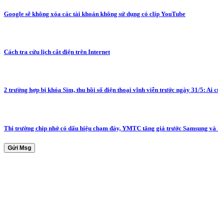
Google sẽ không xóa các tài khoản không sử dụng có clip YouTube
Cách tra cứu lịch cắt điện trên Internet
2 trường hợp bị khóa Sim, thu hồi số điện thoại vĩnh viễn trước ngày 31/5: Ai cũ
Thị trường chip nhớ có dấu hiệu chạm đáy, YMTC tăng giá trước Samsung và
Gửi Msg