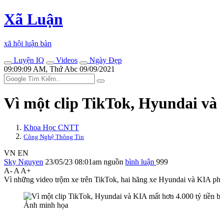
Xã Luận
xã hội luận bàn
Luyện IQ
Videos
Ngày Đẹp
09:09:09 AM, Thứ Abc 09/09/2021
Vì một clip TikTok, Hyundai và
Khoa Học CNTT
Công Nghệ Thông Tin
VN
EN
Sky Nguyen
23/05/23 08:01am
nguồn
bình luận
999
A-
A
A+
Vì những video trộm xe trên TikTok, hai hãng xe Hyundai và KIA ph
Ảnh minh họa