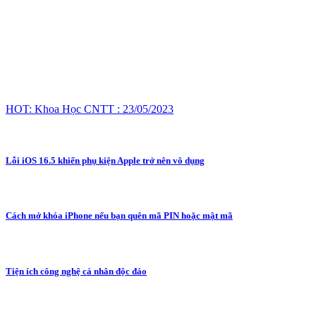
HOT: Khoa Học CNTT : 23/05/2023
Lỗi iOS 16.5 khiến phụ kiện Apple trở nên vô dụng
Cách mở khóa iPhone nếu bạn quên mã PIN hoặc mật mã
Tiện ích công nghệ cá nhân độc đáo