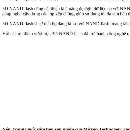
3D NAND flash cũng cải thiện khả năng đọc/ghi dữ liệu so với NAND 
công nghệ xây dựng các lớp xếp chồng giúp sử dụng tối đa tấm bán dẫ
3D NAND flash là sự tiến bộ đáng kể so với NAND flash, mang lại mật 
Với các ưu điểm vượt trội, 3D NAND flash đã trở thành công nghệ qua
Nếu Trung Quốc cấm bán sản phẩm của Micron Technology, các cô