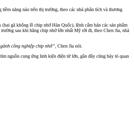
iềm năng nào trên thị trường, theo các nhà phân tích và thương
x (hai gã khổng lồ chip nhớ Hàn Quốc), lệnh cấm bán các sản phẩm
rường sau khi hãng chip nhớ lớn nhất Mỹ rời đi, theo Chen Jia, nhà
 ngành công nghiệp chip nhớ”,
Chen Jia nói.
 tìm nguồn cung ứng linh kiện điện tử lớn, gần đây cũng bày tỏ quan