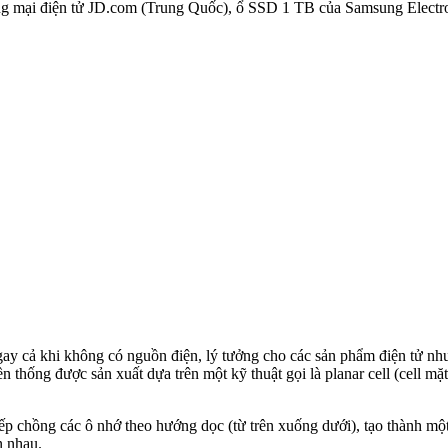
ng mại điện tử JD.com (Trung Quốc), ổ SSD 1 TB của Samsung Electro
gay cả khi không có nguồn điện, lý tưởng cho các sản phẩm điện tử như
ống được sản xuất dựa trên một kỹ thuật gọi là planar cell (cell mặt
.
 chồng các ô nhớ theo hướng dọc (từ trên xuống dưới), tạo thành một 
n nhau.