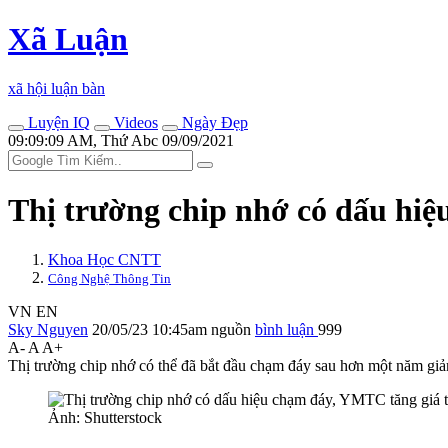
Xã Luận
xã hội luận bàn
Luyện IQ
Videos
Ngày Đẹp
09:09:09 AM, Thứ Abc 09/09/2021
Thị trường chip nhớ có dấu hi
Khoa Học CNTT
Công Nghệ Thông Tin
VN
EN
Sky Nguyen
20/05/23 10:45am
nguồn
bình luận
999
A-
A
A+
Thị trường chip nhớ có thể đã bắt đầu chạm đáy sau hơn một năm gi
Ảnh: Shutterstock