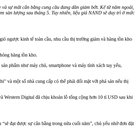
áy và sự mất cân bằng cung cầu đang dần giảm bớt. Kể từ năm ngoái,
m sản lượng sau tháng 5. Tuy nhiên, liệu giá NAND sẽ duy trì ở mức
ió ngược kinh tế toàn cầu, nhu cầu thị trường giảm và hàng tồn kho
phóng hàng tồn kho.
c sản phẩm như máy chủ, smartphone và máy tính xách tay yếu,
i" và một số nhà cung cấp có thể phải đối mặt với phá sản nếu thị
 Western Digital đã chịu khoản lỗ tổng cộng hơn 10 tỉ USD sau khi
 “sẽ đạt được sự cân bằng trong nửa cuối năm”, chủ yếu nhờ đơn đặt