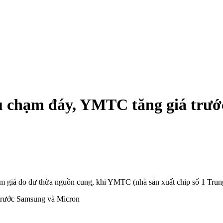
ệu chạm đáy, YMTC tăng giá trư
ảm giá do dư thừa nguồn cung, khi YMTC (nhà sản xuất chip số 1 Trun