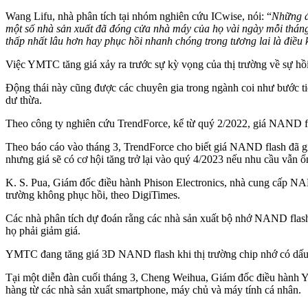
Wang Lifu, nhà phân tích tại nhóm nghiên cứu ICwise, nói: “
Những đ
một số nhà sản xuất đã đóng cửa nhà máy của họ vài ngày mỗi tháng
thấp nhất lâu hơn hay phục hồi nhanh chóng trong tương lai là điều
Việc YMTC tăng giá xảy ra trước sự kỳ vọng của thị trường về sự hồi
Động thái này cũng được các chuyên gia trong ngành coi như bước ti
dư thừa.
Theo công ty nghiên cứu TrendForce, kể từ quý 2/2022, giá NAND fl
Theo báo cáo vào tháng 3, TrendForce cho biết giá NAND flash đã g
nhưng giá sẽ có cơ hội tăng trở lại vào quý 4/2023 nếu nhu cầu vẫn ổ
K. S. Pua, Giám đốc điều hành Phison Electronics, nhà cung cấp NAND
trường không phục hồi, theo DigiTimes.
Các nhà phân tích dự đoán rằng các nhà sản xuất bộ nhớ NAND flash
họ phải giảm giá.
YMTC đang tăng giá 3D NAND flash khi thị trường chip nhớ có dấu
Tại một diễn đàn cuối tháng 3, Cheng Weihua, Giám đốc điều hành Y
hàng từ các nhà sản xuất smartphone, máy chủ và máy tính cá nhân.