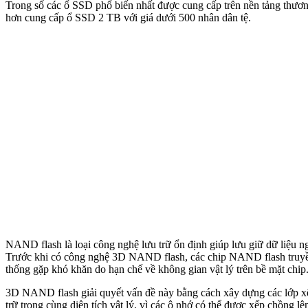
Trong số các ổ SSD phổ biến nhất được cung cấp trên nền tảng thươ
hơn cung cấp ổ SSD 2 TB với giá dưới 500 nhân dân tệ.
NAND flash là loại công nghệ lưu trữ ổn định giúp lưu giữ dữ liệu n
Trước khi có công nghệ 3D NAND flash, các chip NAND flash truyền th
thống gặp khó khăn do hạn chế về không gian vật lý trên bề mặt chip
3D NAND flash giải quyết vấn đề này bằng cách xây dựng các lớp xếp
trữ trong cùng diện tích vật lý, vì các ô nhớ có thể được xếp chồng lê