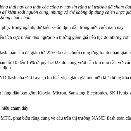
ộng thái này cho thấy các công ty này tin rằng thị trường đã chạm đ
 để kiểm soát nguồn cung, nhưng có thể không áp dụng chiến lược giả
 không chắc chắn
”.
 phục trong ngành, dự kiến sẽ ổn định dần trong nửa cuối năm nay.
ến tích cực nhằm đảo ngược xu hướng giảm giá liên tục do những cơn g
ash toàn cầu đã giảm tới 25% do các chuỗi cung ứng tranh nhau giải 
iảm từ 10 đến 15% ở quý 1/2023 do cung vượt cầu khi nhu cầu với cá
n định.
 flash của Đài Loan, cho biết việc giảm giá hơn nữa là "không khả th
 hàng đầu bao gồm Kioxia, Micron, Samsung Electronics, SK Hynix và
 hiệu chạm đáy
MTC, phát biểu rằng cung và cầu trên thị trường NAND flash toàn cầu