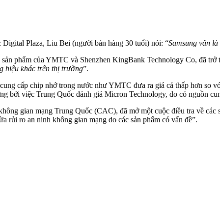
c Digital Plaza, Liu Bei (người bán hàng 30 tuổi) nói: “
Samsung vẫn là 
n sản phẩm của YMTC và Shenzhen KingBank Technology Co, đã trở thà
g hiệu khác trên thị trường
”.
à cung cấp chip nhớ trong nước như YMTC đưa ra giá cả thấp hơn so với
g bởi việc Trung Quốc đánh giá Micron Technology, do có nguồn cung c
 không gian mạng Trung Quốc (CAC), đã mở một cuộc điều tra về các
gừa rủi ro an ninh không gian mạng do các sản phẩm có vấn đề”.