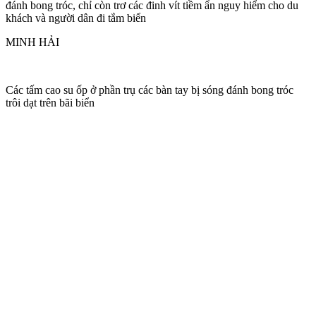
đánh bong tróc, chỉ còn trơ các đinh vít tiềm ẩn nguy hiểm cho du
khách và người dân đi tắm biển
MINH HẢI
Các tấm cao su ốp ở phần trụ các bàn tay bị sóng đánh bong tróc
trôi dạt trên bãi biển