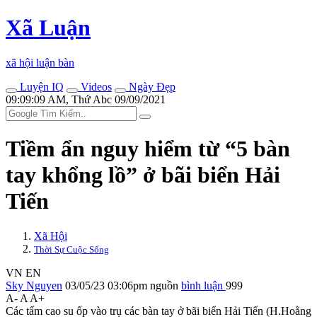
Xã Luận
xã hội luận bàn
Luyện IQ
Videos
Ngày Đẹp
09:09:09 AM, Thứ Abc 09/09/2021
Tiềm ẩn nguy hiểm từ “5 bàn
tay khổng lồ” ở bãi biển Hải
Tiến
Xã Hội
Thời Sự Cuộc Sống
VN
EN
Sky Nguyen
03/05/23 03:06pm
nguồn
bình luận
999
A-
A
A+
Các tấm cao su ốp vào trụ các bàn tay ở bãi biển Hải Tiến (H.Hoằng