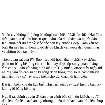
5 bàn tay khổng lồ (bằng bê tông) xuất hiện ở bãi tắm biển Hải Tiến
thời gian qua đã thu hút sự quan tâm của du khách và người dân.
Khi chưa hết dư âm về việc các bàn tay "không đẹp", làm xấu bãi
biển thì nay lại lộ thêm lý do để du khách và người dân quan ngại
về những bàn tay này.
Theo quan sát của PV
Báo
, sau khi hoàn thành phần xây dựng,
phần trụ bằng bê tông của các bàn tay được ốp xung quanh bằng
tấm cao su, bắn vít bằng đinh để giữ. Tuy nhiên, được mấy ngày thì
những tấm ốp cao su đã bị sóng đánh bóng tróc, lộ ra các đinh vít,
tiềm ẩn nguy cơ gây nguy hiểm cho du khách đi tắm biển.
Bãi tắm biển khu du lịch biển Hải Tiến gần đây xuất hiện 5 bàn tay
khổng lồ bằng bê tông
Ngoài ra, chính quyền đã dán biển cảnh báo cấm du khách, người
dân leo trèo lên các bàn tay nhưng nhiều du khách vẫn trèo lên chụp
ảnh.