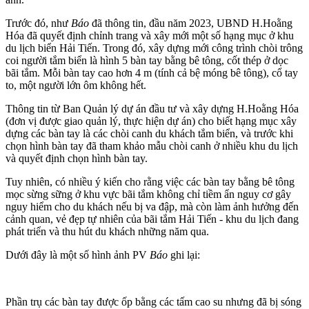
Trước đó, như
Báo
đã thông tin, đầu năm 2023, UBND H.Hoằng
Hóa đã quyết định chỉnh trang và xây mới một số hạng mục ở khu
du lịch biển Hải Tiến. Trong đó, xây dựng mới công trình chòi trông
coi người tắm biển là hình 5 bàn tay bằng bê tông, cốt thép ở dọc
bãi tắm. Mỗi bàn tay cao hơn 4 m (tính cả bệ móng bê tông), cổ tay
to, một người lớn ôm không hết.
Thông tin từ Ban Quản lý dự án đầu tư và xây dựng H.Hoằng Hóa
(đơn vị được giao quản lý, thực hiện dự án) cho biết hạng mục xây
dựng các bàn tay là các chòi canh du khách tắm biển, và trước khi
chọn hình bàn tay đã tham khảo mẫu chòi canh ở nhiều khu du lịch
và quyết định chọn hình bàn tay.
Tuy nhiên, có nhiều ý kiến cho rằng việc các bàn tay bằng bê tông
mọc sừng sững ở khu vực bãi tắm không chỉ tiềm ẩn nguy cơ gây
nguy hiểm cho du khách nếu bị va đập, mà còn làm ảnh hưởng đến
cảnh quan, vẻ đẹp tự nhiên của bãi tắm Hải Tiến - khu du lịch đang
phát triển và thu hút du khách những năm qua.
Dưới đây là một số hình ảnh PV
Báo
ghi lại:
Phần trụ các bàn tay được ốp bằng các tấm cao su nhưng đã bị sóng