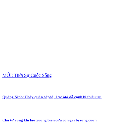
MỚI: Thời Sự Cuộc Sống
Quảng Ninh: Cháy quán càphê, 1 xe ôtô đỗ cạnh bị thiêu rụi
Cha tử vong khi lao xuống biển cứu con gái bị sóng cuốn