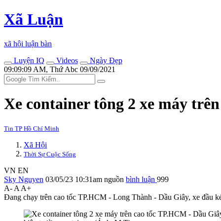
Xã Luận
xã hội luận bàn
Luyện IQ
Videos
Ngày Đẹp
09:09:09 AM, Thứ Abc 09/09/2021
Xe container tông 2 xe máy trê
Tin TP Hồ Chí Minh
Xã Hội
Thời Sự Cuộc Sống
VN
EN
Sky Nguyen
03/05/23 10:31am
nguồn
bình luận
999
A-
A
A+
Đang chạy trên cao tốc TP.HCM - Long Thành - Dầu Giây, xe đầu kéo 