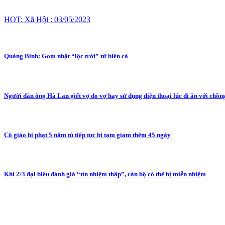
HOT: Xã Hội : 03/05/2023
Quảng Bình: Gom nhặt “lộc trời” từ biển cả
Người đàn ông Hà Lan giết vợ do vợ hay sử dụng điện thoại lúc đi ăn với chồn
Cô giáo bị phạt 5 năm tù tiếp tục bị tạm giam thêm 45 ngày
Khi 2/3 đại biểu đánh giá “tín nhiệm thấp”, cán bộ có thể bị miễn nhiệm