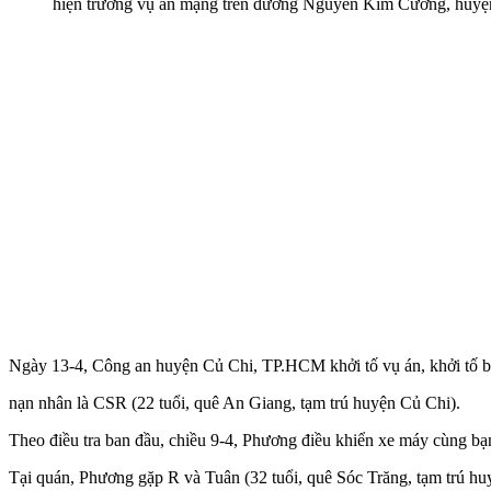
hiện trường vụ án mạng trên đường Nguyễn Kim Cương, huyệ
Ngày 13-4, Công an huyện Củ Chi, TP.HCM khởi tố vụ án, khởi tố bị 
nạn nhân là CSR (22 tuổi, quê An Giang, tạm trú huyện Củ Chi).
Theo điều tra ban đầu, chiều 9-4, Phương điều khiển xe máy cùng b
Tại quán, Phương gặp R và Tuân (32 tuổi, quê Sóc Trăng, tạm trú h