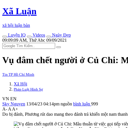
Xã Luận
xã hội luận bàn
Luyện IQ
Videos
Ngày Đẹp
09:09:09 AM, Thứ Abc 09/09/2021
Vụ đâm chết người ở Củ Chi: Mâu
Tin TP Hồ Chí Minh
Xã Hội
Pháp Luật Hình Sự
VN
EN
Sky Nguyen
13/04/23 04:14pm
nguồn
bình luận
999
A-
A
A+
Do bị đánh, Phương rút dao mang theo đánh trả khiến một nam than