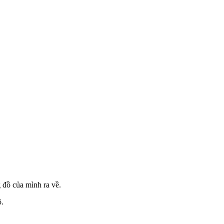
 đồ của mình ra về.
ồ.