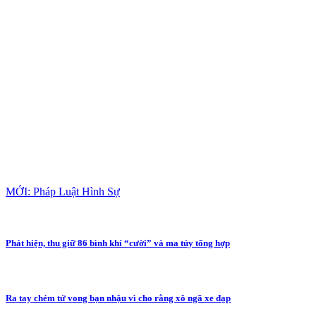
MỚI: Pháp Luật Hình Sự
Phát hiện, thu giữ 86 bình khí “cười” và ma túy tổng hợp
Ra tay chém tử vong bạn nhậu vì cho rằng xô ngã xe đạp