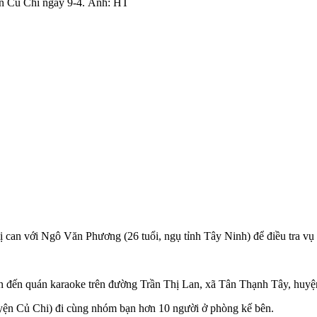
n Củ Chi ngày 9-4. Ảnh: HT
can với Ngô Văn Phương (26 tuổi, ngụ tỉnh Tây Ninh) để điều tra vụ 
ạn đến quán karaoke trên đường Trần Thị Lan, xã Tân Thạnh Tây, huyện
uyện Củ Chi) đi cùng nhóm bạn hơn 10 người ở phòng kế bên.