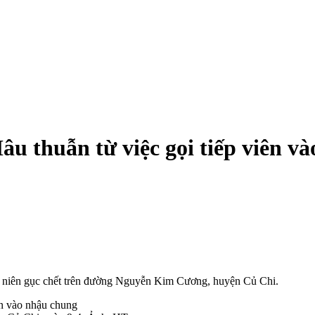
 thuẫn từ việc gọi tiế‌p viê‌n v
h niên gục chết trên đường Nguyễn Kim Cương, huyện Củ Chi.