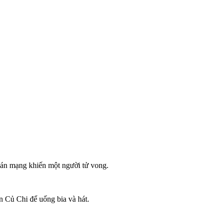
án mạng khiến một người t‌ử von‌g.
 Củ Chi để uống bia và hát.