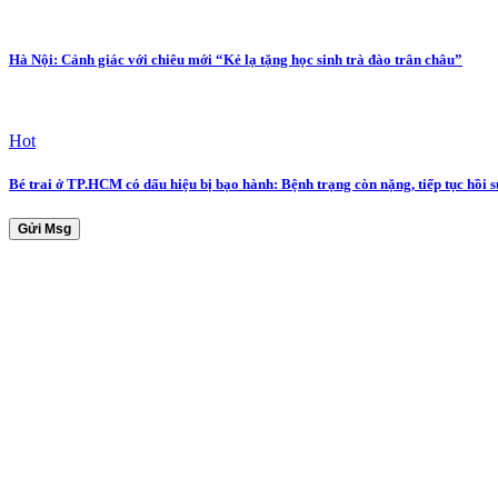
Hà Nội: Cảnh giác với chiêu mới “Kẻ lạ tặng học sinh trà đào trân châu”
Hot
Bé trai ở TP.HCM có dấu hiệu bị bạo hành: Bệnh trạng còn nặng, tiếp tục hồi 
Gửi Msg