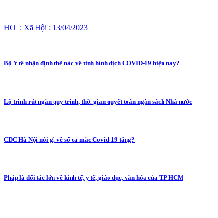
HOT: Xã Hội : 13/04/2023
Bộ Y tế nhận định thế nào về tình hình dịch COVID-19 hiện nay?
Lộ trình rút ngắn quy trình, thời gian quyết toán ngân sách Nhà nước
CDC Hà Nội nói gì về số ca mắc Covid-19 tăng?
Pháp là đối tác lớn về kinh tế, y tế, giáo dục, văn hóa của TP HCM