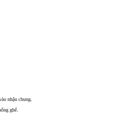
 vào nhậu chung.
uống ghế.