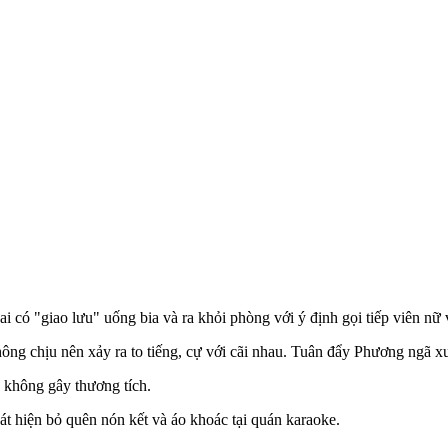
i có "giao lưu" uống bia và ra khỏi phòng với ý định gọi tiế‌p viê‌n nữ
ông chịu nên xảy ra to tiếng, cự với cãi nhau. Tuân đẩy Phương ngã x
không gây thương tích.
át hiện bỏ quên nón kết và áo khoác tại quán karaoke.