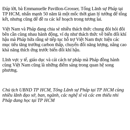
Đáp lời, bà Emmanuelle Pavillon-Grosser, Tổng Lãnh sự Pháp tại
TP HCM, nhấn mạnh 50 năm là một mốc thời gian lý tưởng để tổng
kết, nhưng cũng để đề ra các kế hoạch trong tương lai.
Việt Nam và Pháp đang chia sẻ nhiều thách thức chung đòi hỏi đôi
bên cần cùng nhau hành động, ví dụ như thách thức về biến đổi khí
hậu mà Pháp hứa rằng sẽ tiếp tục hỗ trợ Việt Nam thực hiện các
mục tiêu tăng trưởng carbon thấp, chuyển đổi năng lượng, nâng cao
khả năng thích ứng trước biến đổi khí hậu.
Lĩnh vực y tế, giáo dục và cải cách tư pháp mà Pháp đồng hành
cùng Việt Nam cũng là những điểm sáng trong quan hệ song
phương.
Chủ tịch UBND TP HCM, Tổng Lãnh sự Pháp tại TP HCM cùng
nhiều lãnh đạo sở, ban, ngành, các nghệ sĩ và các em thiếu nhi
Pháp đang học tại TP HCM