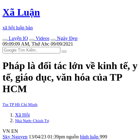
Xã Luận
xã hội luận bàn
Luyện IQ
Videos
Ngày Đẹp
09:09:09 AM, Thứ Abc 09/09/2021
Pháp là đối tác lớn về kinh tế, y
tế, giáo dục, văn hóa của TP
HCM
Tin TP Hồ Chí Minh
Xã Hội
Nhà Nước Chính Trị
VN
EN
Sky Nguyen
13/04/23 01:39pm
nguồn
bình luận
999