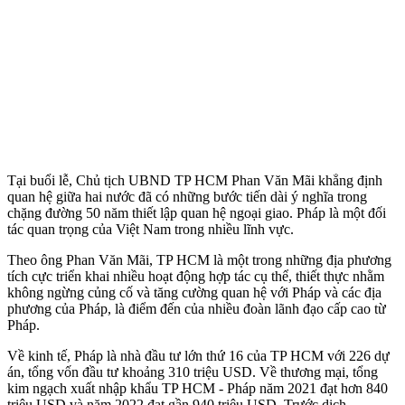
Tại buổi lễ, Chủ tịch UBND TP HCM Phan Văn Mãi khẳng định
quan hệ giữa hai nước đã có những bước tiến dài ý nghĩa trong
chặng đường 50 năm thiết lập quan hệ ngoại giao. Pháp là một đối
tác quan trọng của Việt Nam trong nhiều lĩnh vực.
Theo ông Phan Văn Mãi, TP HCM là một trong những địa phương
tích cực triển khai nhiều hoạt động hợp tác cụ thể, thiết thực nhằm
không ngừng củng cố và tăng cường quan hệ với Pháp và các địa
phương của Pháp, là điểm đến của nhiều đoàn lãnh đạo cấp cao từ
Pháp.
Về kinh tế, Pháp là nhà đầu tư lớn thứ 16 của TP HCM với 226 dự
án, tổng vốn đầu tư khoảng 310 triệu USD. Về thương mại, tổng
kim ngạch xuất nhập khẩu TP HCM - Pháp năm 2021 đạt hơn 840
triệu USD và năm 2022 đạt gần 940 triệu USD. Trước dịch