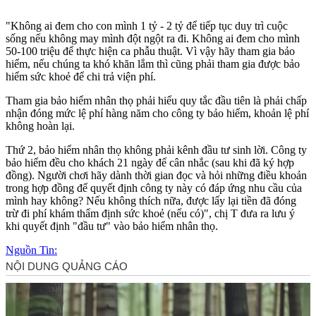
"Không ai đem cho con mình 1 tỷ - 2 tỷ để tiếp tục duy trì cuộc
sống nếu không may mình đột ngột ra đi. Không ai đem cho mình
50-100 triệu để thực hiện ca phẫu thuật. Vì vậy hãy tham gia bảo
hiểm, nếu chúng ta khó khăn lắm thì cũng phải tham gia được bảo
hiểm sức khoẻ để chi trả viện phí.
Tham gia bảo hiểm nhân thọ phải hiểu quy tắc đầu tiên là phải chấp
nhận đóng mức lệ phí hàng năm cho công ty bảo hiểm, khoản lệ phí
không hoàn lại.
Thứ 2, bảo hiểm nhân thọ không phải kênh đầu tư sinh lời. Công ty
bảo hiểm đều cho khách 21 ngày để cân nhắc (sau khi đã ký hợp
đồng). Người chơi hãy dành thời gian đọc và hỏi những điều khoản
trong hợp đồng để quyết định công ty này có đáp ứng nhu cầu của
mình hay không? Nếu không thích nữa, được lấy lại tiền đã đóng
trừ đi phí khám thẩm định sức khoẻ (nếu có)", chị T đưa ra lưu ý
khi quyết định "đầu tư" vào bảo hiểm nhân thọ.
Nguồn Tin: