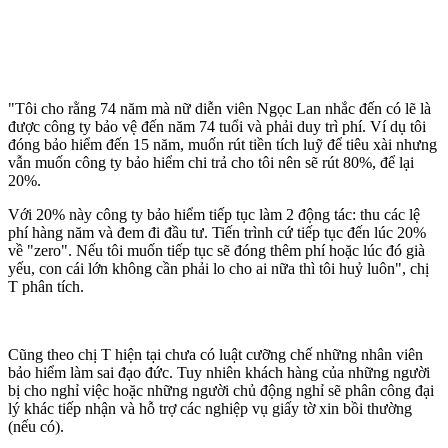
"Tôi cho rằng 74 năm mà nữ diễn viên Ngọc Lan nhắc đến có lẽ là
được công ty bảo vệ đến năm 74 tuổi và phải duy trì phí. Ví dụ tôi
đóng bảo hiểm đến 15 năm, muốn rút tiền tích luỹ để tiêu xài nhưng
vẫn muốn công ty bảo hiểm chi trả cho tôi nên sẽ rút 80%, để lại
20%.
Với 20% này công ty bảo hiểm tiếp tục làm 2 động tác: thu các lệ
phí hàng năm và đem đi đầu tư. Tiến trình cứ tiếp tục đến lúc 20%
về "zero". Nếu tôi muốn tiếp tục sẽ đóng thêm phí hoặc lúc đó già
yếu, con cái lớn không cần phải lo cho ai nữa thì tôi huỷ luôn", chị
T phân tích.
Cũng theo chị T hiện tại chưa có luật cưỡng chế những nhân viên
bảo hiểm làm sai đạo đức. Tuy nhiên khách hàng của những người
bị cho nghỉ việc hoặc những người chủ động nghỉ sẽ phân công đại
lý khác tiếp nhận và hỗ trợ các nghiệp vụ giấy tờ xin bồi thường
(nếu có).