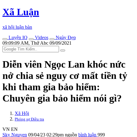
Xã Luận
xã hội luận bàn
Luyện IQ
Videos
Ngày Đẹp
09:09:09 AM, Thứ Abc 09/09/2021
Diễn viên Ngọc Lan khóc nức
nở chia sẻ nguy cơ mất tiền tỷ
khi tham gia bảo hiểm:
Chuyên gia bảo hiểm nói gì?
Xã Hội
Phóng sự Điều tra
VN
EN
Sky Nguyen
09/04/23 02:29pm
nguồn
bình luận
999