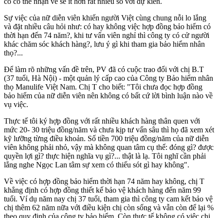
cô có thể nhận về sẽ ít hơn rất nhiều so với dự kiến.
Sự việc của nữ diễn viên khiến người Việt cùng chung nỗi lo lắng
và đặt nhiều câu hỏi như: có hay không việc hợp đồng bảo hiểm có
thời hạn đến 74 năm?, khi tư vấn viên nghỉ thì công ty có cử người
khác chăm sóc khách hàng?, lưu ý gì khi tham gia bảo hiểm nhân
thọ?...
Để làm rõ những vấn đề trên, PV đã có cuộc trao đổi với chị B.T
(37 tuổi, Hà Nội) - một quản lý cấp cao của Công ty Bảo hiểm nhân
thọ Manulife Việt Nam. Chị T cho biết: "Tôi chưa đọc hợp đồng
bảo hiểm của nữ diễn viên nên không có bất cứ lời bình luận nào về
vụ việc.
Thực tế tôi ký hợp đồng với rất nhiều khách hàng thân quen với
mức 20- 30 triệu đồng/năm và chưa kịp tư vấn sâu thì họ đã xem xét
kỹ lưỡng từng điều khoản. Số tiền 700 triệu đồng/năm của nữ diễn
viên không phải nhỏ, vậy mà không quan tâm cụ thể: đóng gì? được
quyền lợi gì? thực hiện nghĩa vụ gì?... thật là lạ. Tôi nghĩ cần phải
lắng nghe Ngọc Lan tâm sự xem có thiếu sót gì hay không".
Về việc có hợp đồng bảo hiểm thời hạn 74 năm hay không, chị T
khẳng định có hợp đồng thiết kế bảo vệ khách hàng đến năm 99
tuổi. Ví dụ năm nay chị 37 tuổi, tham gia thì công ty cam kết bảo vệ
chị thêm 62 năm nữa với điều kiện chị còn sống và vẫn còn để lại %
theo quy định của công ty bảo hiểm. Còn thực tế không có việc chị