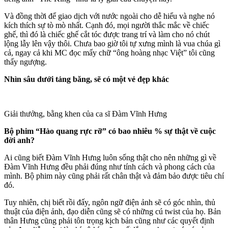
Và đồng thời để giao dịch với nước ngoài cho dễ hiểu và nghe nó
kíc‌h thí‌ch sự tò mò nhất. Cạnh đó, mọi người thắc mắc về chiếc
ghế, thì đó là chiếc ghế cắt tóc được trang trí và làm cho nó chút
lộng lẫy lên vậy thôi. Chưa bao giờ tôi tự xưng mình là vua chúa gì
cả, ngay cả khi MC đọc mấy chữ “ông hoàng nhạc Việt” tôi cũng
thấy ngượng.
Nhìn sâu dưới tảng băng, sẽ có một vẻ đẹp khác
Giải thưởng, bằng khen của ca sĩ Đàm Vĩnh Hưng
Bộ phim “Hào quang rực rỡ” có bao nhiêu % sự thật về cuộc
đời anh?
Ai cũng biết Đàm Vĩnh Hưng luôn sống thật cho nên những gì về
Đàm Vĩnh Hưng đều phải đúng như tính cách và phong cách của
mình. Bộ phim này cũng phải rất chân thật và đảm bảo được tiêu chí
đó.
Tuy nhiên, chị biết rồi đấy, ngôn ngữ điện ảnh sẽ có góc nhìn, thủ
thuật của điện ảnh, đạo diễn cũng sẽ có những cú twist của họ. Bản
thân Hưng cũng phải tôn trọng kịch bản cũng như các quyết định