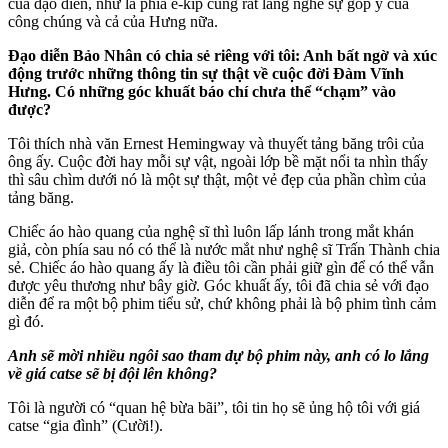
của đạo diễn, như là phía ê-kíp cũng rất lắng nghe sự góp ý của
công chúng và cả của Hưng nữa.
Đạo diễn Bảo Nhân có chia sẻ riêng với tôi: Anh bất ngờ và xúc
động trước những thông tin sự thật về cuộc đời Đàm Vĩnh
Hưng. Có những góc khuất báo chí chưa thể “chạm” vào
được?
Tôi thích nhà văn Ernest Hemingway và thuyết tảng băng trôi của
ông ấy. Cuộc đời hay mỗi sự vật, ngoài lớp bề mặt nổi ta nhìn thấy
thì sâu chìm dưới nó là một sự thật, một vẻ đẹp của phần chìm của
tảng băng.
Chiếc áo hào quang của nghệ sĩ thì luôn lấp lánh trong mắt khán
giả, còn phía sau nó có thể là nước mắt như nghệ sĩ Trấn Thành chia
sẻ. Chiếc áo hào quang ấy là điều tôi cần phải giữ gìn để có thể vẫn
được yêu thương như bây giờ. Góc khuất ấy, tôi đã chia sẻ với đạo
diễn để ra một bộ phim tiểu sử, chứ không phải là bộ phim tình cảm
gì đó.
Anh sẽ mời nhiều ngôi sao tham dự bộ phim này, anh có lo lắng
về giá catse sẽ bị đội lên không?
Tôi là người có “quan hệ bừa bãi”, tôi tin họ sẽ ủng hộ tôi với giá
catse “gia đình” (Cười!).