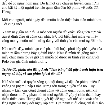
đấu để có ngày hôm nay. Đó là một câu chuyện truyền cảm hứng
cho bất kỳ một người trẻ nào quan tâm đến bộ phim, về cuộc đời
Hưng.
Mỗi con người, mỗi ngày đều muốn hoàn thiện bản thân mình hơn.
Tôi cũng thế!
5 năm nay gần như tôi là một con người rất khác, sống tích cực và
quyết định điều gì cũng cân nhắc kỹ. Tôi biết lắng nghe và ngày
càng mong muốn mình xứng đáng với tình yêu của mọi người hơn.
Nếu trước đây, mình hạn chế phản hồi hoặc phơi bày phần yếu của
mình ra lắm nhưng bây giờ thì khác. Như là mình đã gồng mình
mấy chục năm rồi và giờ chỉ muốn có được sự bình yên cùng với
Polo bên gia đình mình thôi…
Trước đó, phần tên tiếng Anh “The King” đã gây tranh luận trên
mạng xã hội, vì sao phim lại có tên đó?
Nhà sản xuất có quyền sáng tạo nội dung và đặt tên phim, miễn là
không vi phạm Pháp Luật. Hưng tôn trọng quyền của họ. Tuy
nhiên, ý kiến của công chúng cũng vô cùng quan trọng, nên khi
nhận được những phản hồi từ mọi người, từ góp ý chân thành hay
thiếu thiện cảm, Hưng đã quyết liệt đề nghị với nhà sản xuất nên
lắng nghe và thay đổi ngay lập tức. Tựa phim cuối cùng chỉ là “Hào