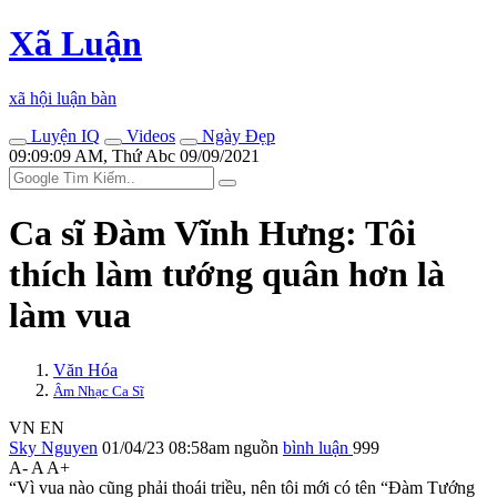
Xã Luận
xã hội luận bàn
Luyện IQ
Videos
Ngày Đẹp
09:09:09 AM, Thứ Abc 09/09/2021
Ca sĩ Đàm Vĩnh Hưng: Tôi
thích làm tướng quân hơn là
làm vua
Văn Hóa
Âm Nhạc Ca Sĩ
VN
EN
Sky Nguyen
01/04/23 08:58am
nguồn
bình luận
999
A-
A
A+
“Vì vua nào cũng phải thoái triều, nên tôi mới có tên “Đàm Tướng