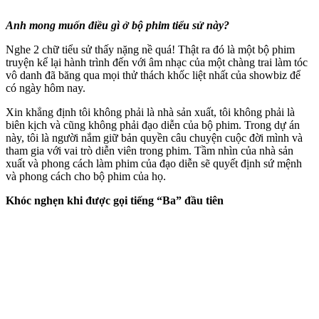
Anh mong muốn điều gì ở bộ phim tiểu sử này?
Nghe 2 chữ tiểu sử thấy nặng nề quá! Thật ra đó là một bộ phim
truyện kể lại hành trình đến với âm nhạc của một chàng trai làm tóc
vô danh đã băng qua mọi thử thách khốc liệt nhất của showbiz để
có ngày hôm nay.
Xin khẳng định tôi không phải là nhà sản xuất, tôi không phải là
biên kịch và cũng không phải đạo diễn của bộ phim. Trong dự án
này, tôi là người nắm giữ bản quyền câu chuyện cuộc đời mình và
tham gia với vai trò diễn viên trong phim. Tầm nhìn của nhà sản
xuất và phong cách làm phim của đạo diễn sẽ quyết định sứ mệnh
và phong cách cho bộ phim của họ.
Khóc nghẹn khi được gọi tiếng “Ba” đầu tiên