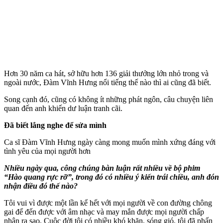
Hơn 30 năm ca hát, sở hữu hơn 136 giải thưởng lớn nhỏ trong và
ngoài nước, Đàm Vĩnh Hưng nổi tiếng thế nào thì ai cũng đã biết.
Song cạnh đó, cũng có không ít những phát ngôn, câu chuyện liên
quan đến anh khiến dư luận tranh cãi.
Đã biết lắng nghe để sửa mình
Ca sĩ Đàm Vĩnh Hưng ngày càng mong muốn mình xứng đáng với
tình yêu của mọi người hơn
Nhiều ngày qua, công chúng bàn luận rất nhiều về bộ phim
“Hào quang rực rỡ”, trong đó có nhiều ý kiến trái chiều, anh đón
nhận điều đó thế nào?
Tôi vui vì được một lần kể hết với mọi người về con đường chông
gai để đến được với âm nhạc và may mắn được mọi người chấp
nhận ra sao. Cuộc đời tôi có nhiều khó khăn, sóng gió, tôi đã phấn