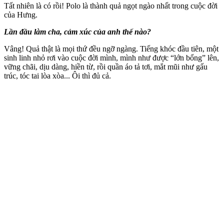
Tất nhiên là có rồi! Polo là thành quả ngọt ngào nhất trong cuộc đời
của Hưng.
Lần đầu làm cha, cảm xúc của anh thế nào?
Vâng! Quả thật là mọi thứ đều ngỡ ngàng. Tiếng khóc đầu tiên, một
sinh linh nhỏ rơi vào cuộc đời mình, mình như được “lớn bổng” lên,
vững chãi, dịu dàng, hiền từ, rồi quần áo tả tơi, mắt mũi như gấu
trúc, tóc tai lòa xòa... Ôi thì đủ cả.