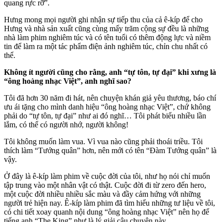
quang rực rỡ”.
Hưng mong mọi người ghi nhận sự tiếp thu của cả ê-kíp để cho
Hưng và nhà sản xuất cũng cùng mấy trăm cộng sự đều là những
nhà làm phim nghiêm túc và có tên tuổi có thêm động lực và niềm
tin để làm ra một tác phẩm điện ảnh nghiêm túc, chỉn chu nhất có
thể.
Không ít người cũng cho rằng, anh “tự tôn, tự đại” khi xưng là
“ông hoàng nhạc Việt”, anh nghĩ sao?
Tôi đã hơn 30 năm đi hát, nên chuyện khán giả yêu thương, báo chí
ưu ái tặng cho mình danh hiệu “ông hoàng nhạc Việt”, chứ không
phải do “tự tôn, tự đại” như ai đó nghĩ… Tôi phát biểu nhiều lần
lắm, có thể có người nhớ, người không!
Tôi không muốn làm vua. Vì vua nào cũng phải thoái triều. Tôi
thích làm “Tướng quân” hơn, nên mới có tên “Đàm Tướng quân” là
vậy.
Ở đây là ê-kíp làm phim về cuộc đời của tôi, như họ nói chỉ muốn
tập trung vào một nhân vật có thật. Cuộc đời đi từ zero đến hero,
một cuộc đời nhiều nhiều sắc màu và đầy cảm hứng với những
người trẻ hiện nay. Ê-kíp làm phim đã tìm hiểu những tư liệu về tôi,
có chi tiết xoay quanh nội dung “ông hoàng nhạc Việt” nên họ để
tiếng anh “The King” như là lý giải câu chuyện này.