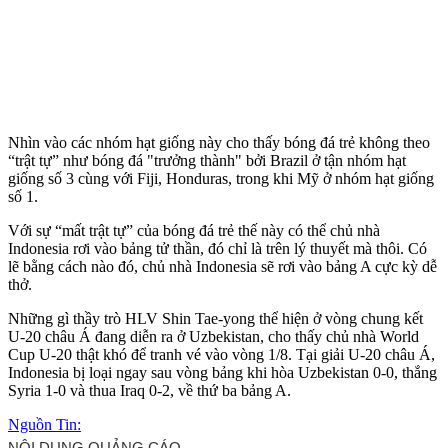
Nhìn vào các nhóm hạt giống này cho thấy bóng đá trẻ không theo
“trật tự” như bóng đá "trưởng thành" bởi Brazil ở tận nhóm hạt
giống số 3 cùng với Fiji, Honduras, trong khi Mỹ ở nhóm hạt giống
số 1.
Với sự “mất trật tự” của bóng đá trẻ thế này có thể chủ nhà
Indonesia rơi vào bảng tử thần, đó chỉ là trên lý thuyết mà thôi. Có
lẽ bằng cách nào đó, chủ nhà Indonesia sẽ rơi vào bảng A cực kỳ dễ
thở.
Những gì thầy trò HLV Shin Tae-yong thể hiện ở vòng chung kết
U-20 châu Á đang diễn ra ở Uzbekistan, cho thấy chủ nhà World
Cup U-20 thật khó để tranh vé vào vòng 1/8. Tại giải U-20 châu Á,
Indonesia bị loại ngay sau vòng bảng khi hòa Uzbekistan 0-0, thắng
Syria 1-0 và thua Iraq 0-2, về thứ ba bảng A.
Nguồn Tin: