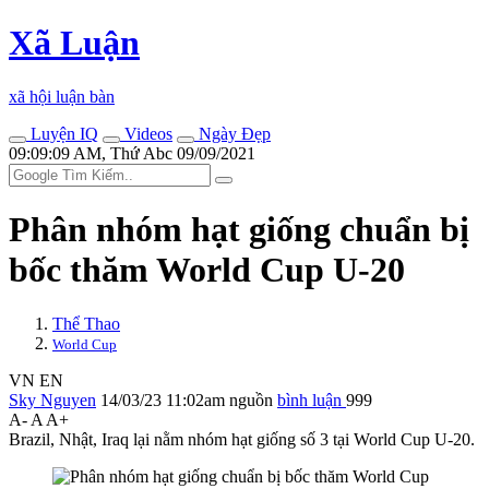
Xã Luận
xã hội luận bàn
Luyện IQ
Videos
Ngày Đẹp
09:09:09 AM, Thứ Abc 09/09/2021
Phân nhóm hạt giống chuẩn bị
bốc thăm World Cup U-20
Thể Thao
World Cup
VN
EN
Sky Nguyen
14/03/23 11:02am
nguồn
bình luận
999
A-
A
A+
Brazil, Nhật, Iraq lại nằm nhóm hạt giống số 3 tại World Cup U-20.