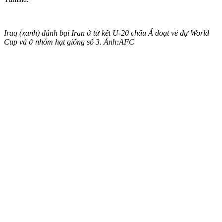
Iraq (xanh) đánh bại Iran ở tứ kết U-20 châu Á đoạt vé dự World
Cup và ở nhóm hạt giống số 3. Ảnh:AFC