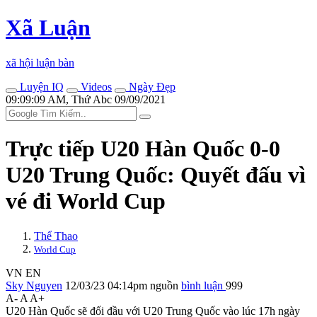
Xã Luận
xã hội luận bàn
Luyện IQ
Videos
Ngày Đẹp
09:09:09 AM, Thứ Abc 09/09/2021
Trực tiếp U20 Hàn Quốc 0-0
U20 Trung Quốc: Quyết đấu vì
vé đi World Cup
Thể Thao
World Cup
VN
EN
Sky Nguyen
12/03/23 04:14pm
nguồn
bình luận
999
A-
A
A+
U20 Hàn Quốc sẽ đối đầu với U20 Trung Quốc vào lúc 17h ngày