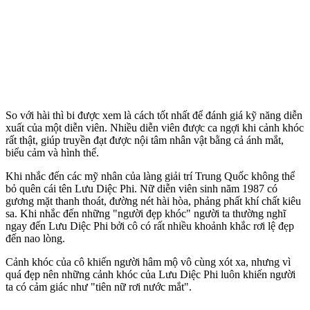
So với hài thì bi được xem là cách tốt nhất để đánh giá kỹ năng diễn
xuất của một diễn viên. Nhiều diễn viên được ca ngợi khi cảnh khóc
rất thật, giúp truyền đạt được nội tâm nhân vật bằng cả ánh mắt,
biểu cảm và hình thể.
Khi nhắc đến các mỹ nhân của làng giải trí Trung Quốc không thể
bỏ quên cái tên Lưu Diệc Phi. Nữ diễn viên sinh năm 1987 có
gương mặt thanh thoát, đường nét hài hòa, phảng phất khí chất kiêu
sa. Khi nhắc đến những "người đẹp khóc" người ta thường nghĩ
ngay đến Lưu Diệc Phi bởi cô có rất nhiều khoảnh khắc rơi lệ đẹp
đến nao lòng.
Cảnh khóc của cô khiến người hâm mộ vô cùng xót xa, nhưng vì
quá đẹp nên những cảnh khóc của Lưu Diệc Phi luôn khiến người
ta có cảm giác như "tiên nữ rơi nước mắt".