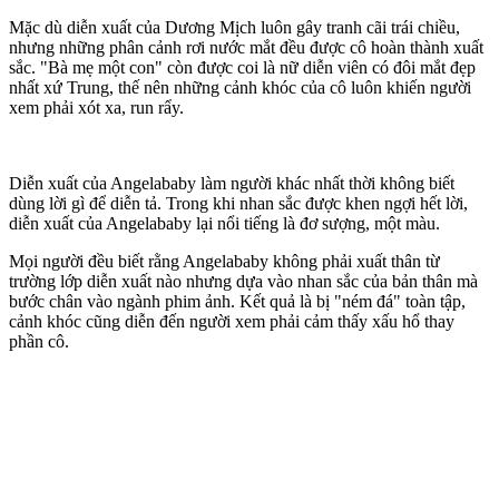
Mặc dù diễn xuất của Dương Mịch luôn gây tranh cãi trái chiều,
nhưng những phân cảnh rơi nước mắt đều được cô hoàn thành xuất
sắc. "Bà mẹ một con" còn được coi là nữ diễn viên có đôi mắt đẹp
nhất xứ Trung, thế nên những cảnh khóc của cô luôn khiến người
xem phải xót xa, run rẩy.
Diễn xuất của Angelababy làm người khác nhất thời không biết
dùng lời gì để diễn tả. Trong khi nhan sắc được khen ngợi hết lời,
diễn xuất của Angelababy lại nổi tiếng là đơ sượng, một màu.
Mọi người đều biết rằng Angelababy không phải xuất thân từ
trường lớp diễn xuất nào nhưng dựa vào nhan sắc của bản thân mà
bước chân vào ngành phim ảnh. Kết quả là bị "ném đá" toàn tập,
cảnh khóc cũng diễn đến người xem phải cảm thấy xấu hổ thay
phần cô.