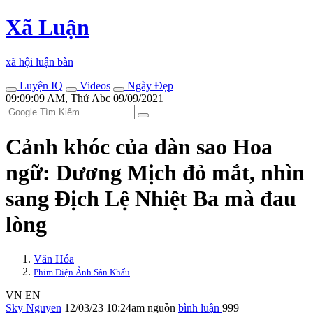
Xã Luận
xã hội luận bàn
Luyện IQ
Videos
Ngày Đẹp
09:09:09 AM, Thứ Abc 09/09/2021
Cảnh khóc của dàn sao Hoa
ngữ: Dương Mịch đỏ mắt, nhìn
sang Địch Lệ Nhiệt Ba mà đau
lòng
Văn Hóa
Phim Điện Ảnh Sân Khấu
VN
EN
Sky Nguyen
12/03/23 10:24am
nguồn
bình luận
999