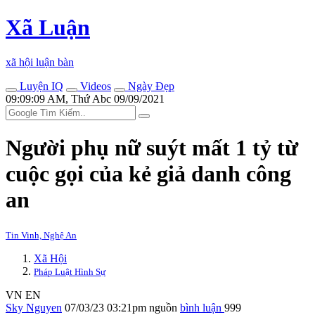
Xã Luận
xã hội luận bàn
Luyện IQ
Videos
Ngày Đẹp
09:09:09 AM, Thứ Abc 09/09/2021
Người phụ nữ suýt mất 1 tỷ từ
cuộc gọi của kẻ giả danh công
an
Tin Vinh, Nghệ An
Xã Hội
Pháp Luật Hình Sự
VN
EN
Sky Nguyen
07/03/23 03:21pm
nguồn
bình luận
999