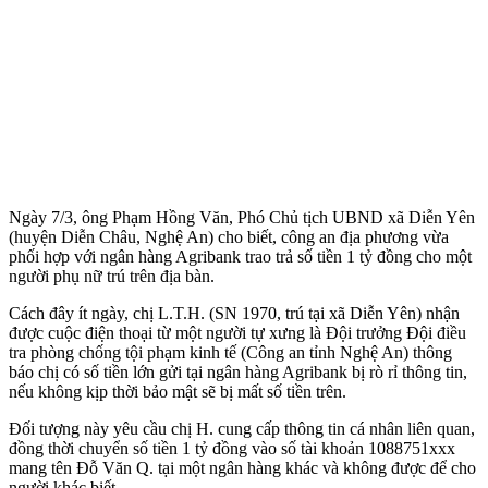
Ngày 7/3, ông Phạm Hồng Văn, Phó Chủ tịch UBND xã Diễn Yên
(huyện Diễn Châu, Nghệ An) cho biết, công an địa phương vừa
phối hợp với ngân hàng Agribank trao trả số tiền 1 tỷ đồng cho một
người phụ nữ trú trên địa bàn.
Cách đây ít ngày, chị L.T.H. (SN 1970, trú tại xã Diễn Yên) nhận
được cuộc điện thoại từ một người tự xưng là Đội trưởng Đội điều
tra phòng chống tội phạm kinh tế (Công an tỉnh Nghệ An) thông
báo chị có số tiền lớn gửi tại ngân hàng Agribank bị rò rỉ thông tin,
nếu không kịp thời bảo mật sẽ bị mất số tiền trên.
Đối tượng này yêu cầu chị H. cung cấp thông tin cá nhân liên quan,
đồng thời chuyển số tiền 1 tỷ đồng vào số tài khoản 1088751xxx
mang tên Đỗ Văn Q. tại một ngân hàng khác và không được để cho
người khác biết.